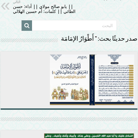
التالي
|| يابو صالح مولاي || أداء: حسن
الطائي || كلمات: أم حسين الهلالي
صدر حديثًا بحث: ” أَطْوَارُ الإمَامَة