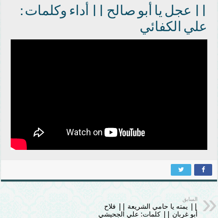
|| عجل يا أبو صالح || أداء وكلمات :
علي الكفائي
السابق
|| يمته يا حامي الشريعة || فلاح
أبو غربان || كلمات: علي الجحيشي