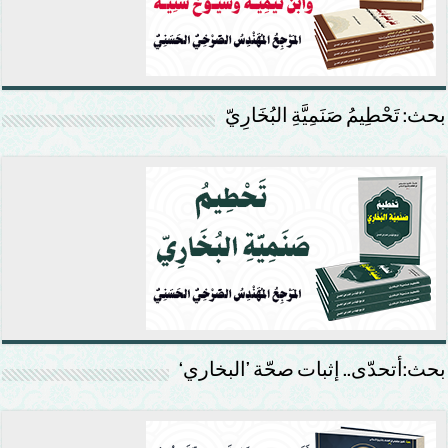
بحث: تَحْطِيمُ صَنَمِيَّةِ البُخَارِيّ
بحث:أتحدّى.. إثبات صحّة ’البخاري‘