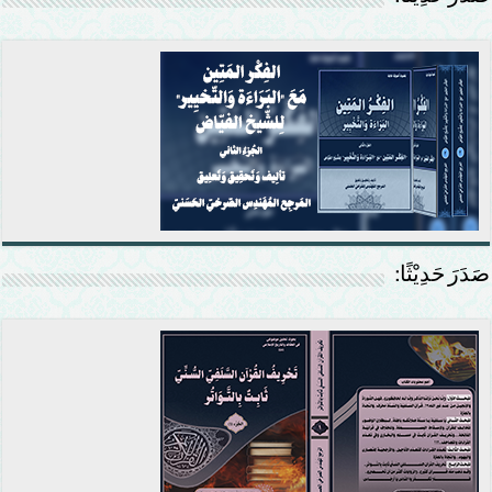
صَدَرَ حَدِيْثًا: