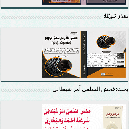
صَدَرَ حَدِيْثًا:
بحث: فحش السلفي أمر شيطاني