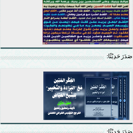
صَدَرَ حَدِيْثًا:
صَدَرَ حَدِيْثًا: