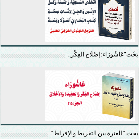
بَحْث”عَاشُورَاء: إصْلَاح الفِكْر..
بحث ” العترة بين التفريط والإفراط”