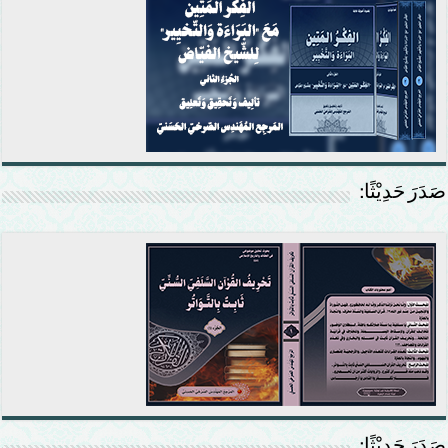
صَدَرَ حَدِيْثًا:
صَدَرَ حَدِيْثًا: