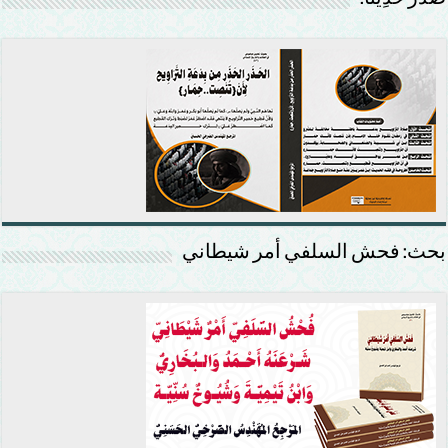
بحث: فحش السلفي أمر شيطاني