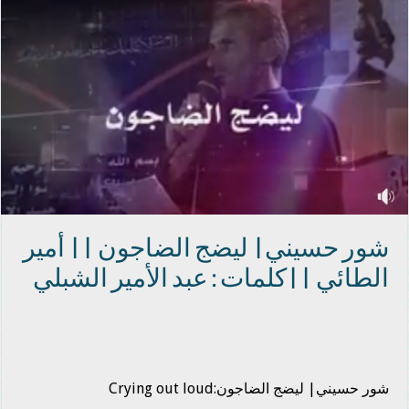
شور حسيني| ليضج الضاجون || أمير
الطائي ||كلمات : عبد الأمير الشبلي
شور حسيني| ليضج الضاجون:Crying out loud