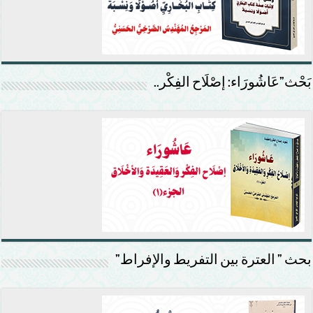
بَحْث”عَاشُورَاء: إصْلَاح الفِكْر..
بحث ” العترة بين التفريط والإفراط”