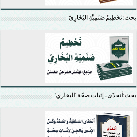
بحث: تَحْطِيمُ صَنَمِيَّةِ البُخَارِيّ
بحث:أتحدّى.. إثبات صحّة ’البخاري‘