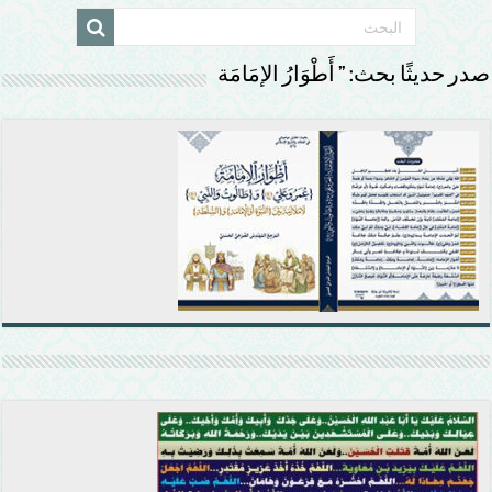
صدر حديثًا بحث: ” أَطْوَارُ الإمَامَة