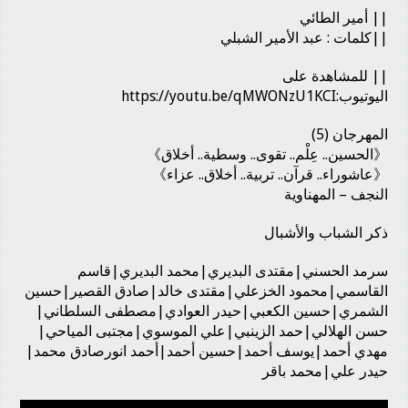
|| أمير الطائي
||كلمات : عبد الأمير الشبلي
|| للمشاهدة على
اليوتيوب:
https://youtu.be/qMWONzU1KCI
المهرجان (5)
《الحسين.. عِلْم.. تقوى.. وسطية.. أخلاق》
《عاشوراء.. قرآن.. تربية.. أخلاق.. عزاء》
النجف – المهناوية
ذكر الشباب والأشبال
سرمد الحسني|مقتدى البديري|محمد البديري|قاسم
القاسمي|محمود الخزعلي|مقتدى خالد|صادق القصير|حسين
الشمري|حسين الكعبي|حيدر العوادي|مصطفى السلطاني|
حسن الهلالي|حمد الزينبي|علي الموسوي|مجتبى المياحي|
مهدي أحمد|يوسف أحمد|حسين أحمد|أحمد انورصادق محمد|
حيدر علي|محمد باقر