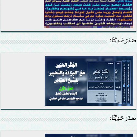
صَدَرَ حَدِيْثًا:
صَدَرَ حَدِيْثًا: