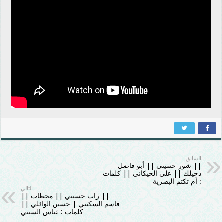
السابق
|| شور حسيني || أبو فاضل
دخيلك || علي الخيكاني || كلمات
: أم تكتم البصرية
التالي
|| راب حسيني || محطات ||
قاسم السكيني | حسين الوائلي ||
كلمات : عباس السبتي