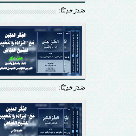
صَدَرَ حَدِيْثًا:
صَدَرَ حَدِيْثًا: