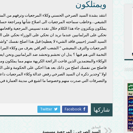
ويمتلكون
انتقد بشدة السيد الصرخي الحسني وكلاء المرجعيات وترفهم من المنا
الشيعي ، وخاطب سماحته المرجعيات الى اصلاح شأنها ومراجعة حسابات
يملكون ويكنزون جاء هذا الكلام خلال نقده تسييس المرجعية واقحامه
نحكي على البرلمانيين عندما نريد ان نحكي على الوزراء نحكي على 
السيد الصدر (حبيبي فاقد الشيء لا يعطيه) قبل هذا اصلح نفسك “واش
المرجعيات والترف المعيشي ” الشعب العراقي يعرف من وكلاء المراج
التخمة التي هم فيها ؟ بدل ان تحشم وتحشد ضد البرلمانيين ونحن ايض
الوكلاء والمعتمدين الذين فاحت الرائحة الكريهة منهم مما يملكون وم
فاصلح من نفسك اصلح من ذاتك بعد هذا احكي على الحكومة وعلى الوز
اولا “وجدير ذكره ان السيد الصرخي رفض عدالة وكلاء المرجعيات داعي
والتصرفات التي صدرت منهم وخصوصا ما اشيع في مدينة العمارة في اح
Twitter
Facebook
شاركها
السابق
السيد الصرخي : المرجعية مسيسة