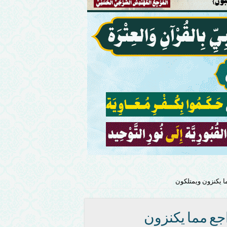
ا يكنزون ويمتلكون
جع مما يكنزون