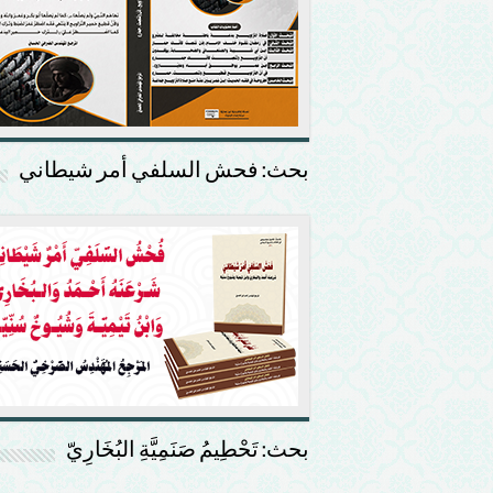
بحث: فحش السلفي أمر شيطاني
بحث: تَحْطِيمُ صَنَمِيَّةِ البُخَارِيّ