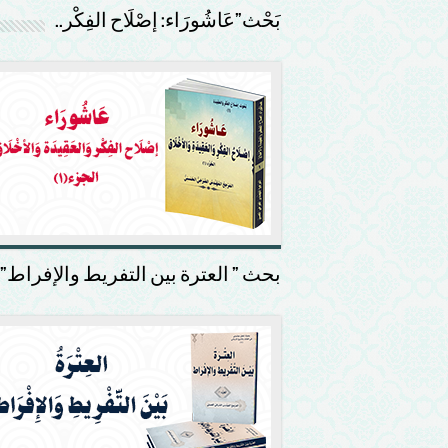
بَحْث”عَاشُورَاء: إصْلَاح الفِكْر..
بحث ” العترة بين التفريط والإفراط”