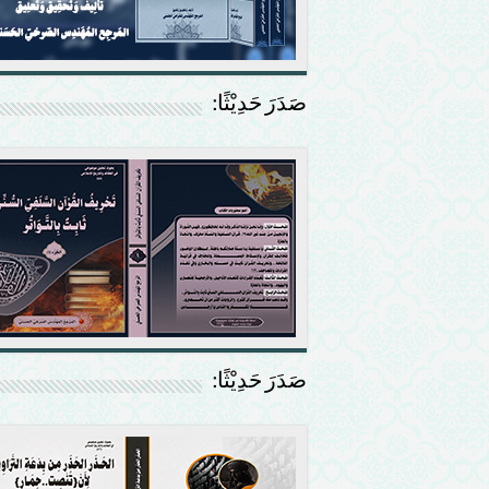
صَدَرَ حَدِيْثًا:
صَدَرَ حَدِيْثًا: