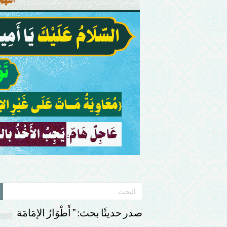
صدر حديثًا بحث: ” أَطْوَارُ الإمَامَة