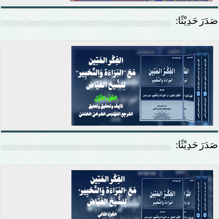
صَدَرَ حَدِيْثًا:
صَدَرَ حَدِيْثًا: