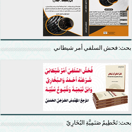
بحث: فحش السلفي أمر شيطاني
بحث: تَحْطِيمُ صَنَمِيَّةِ البُخَارِيّ