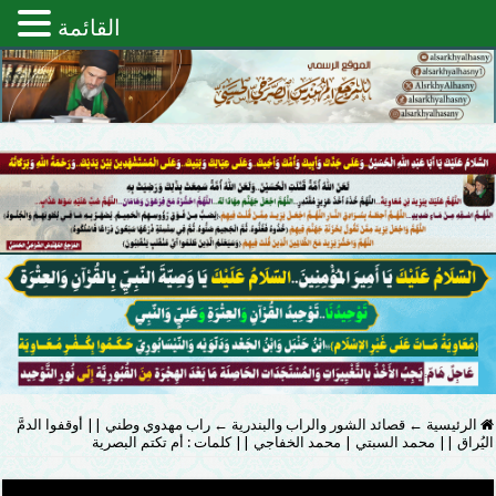
القائمة
الرئيسية
←
قصائد الشور والراب والبندرية
←
راب مهدوي وطني || أوقفوا الدمَّ
اليُراق || محمد السبتي | محمد الخفاجي || كلمات : أم تكتم البصرية