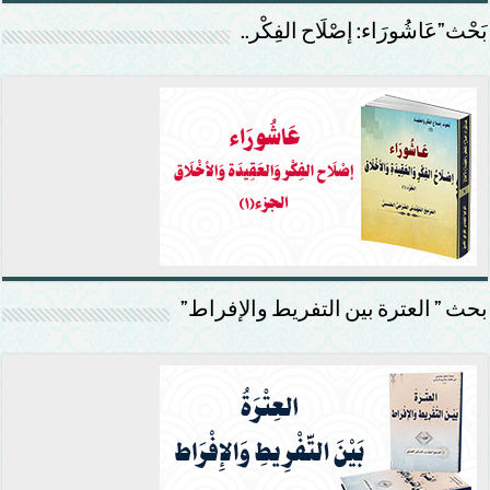
بَحْث”عَاشُورَاء: إصْلَاح الفِكْر..
بحث ” العترة بين التفريط والإفراط”