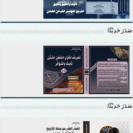
صَدَرَ حَدِيْثًا:
صَدَرَ حَدِيْثًا: