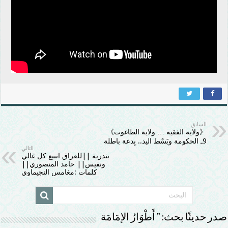
السابق
《ولاية الفقيه … ولاية الطاغوت》
9ـ الحكومة وبَسْط اليد.. بِدعة باطلة
التالي
بندرية ||للعراق انبيع كل غالي
ونفيس|| حامد المنصوري||
كلمات :مغامس النجيماوي
صدر حديثًا بحث: ” أَطْوَارُ الإمَامَة