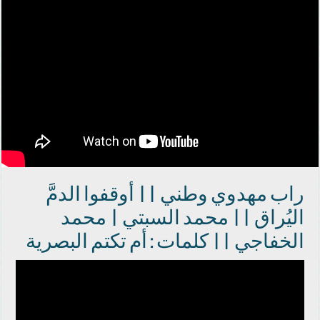
راب مهدوي وطني || أوقفوا الدمَّ
اليُراق || محمد السبتي | محمد
الخفاجي || كلمات : أم تكتم البصرية