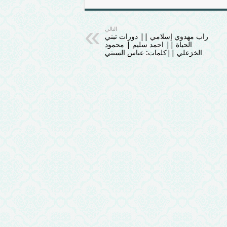
التالي
راب مهدوي إسلامي || دورات تبني
الحياة || احمد سليم | محمود
الخزعلي ||كلمات: عباس السبتي