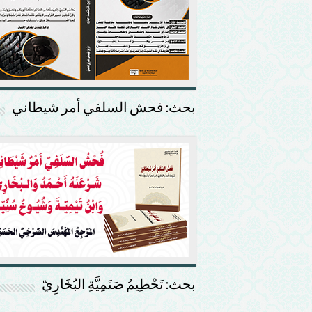
بحث: فحش السلفي أمر شيطاني
بحث: تَحْطِيمُ صَنَمِيَّةِ البُخَارِيّ