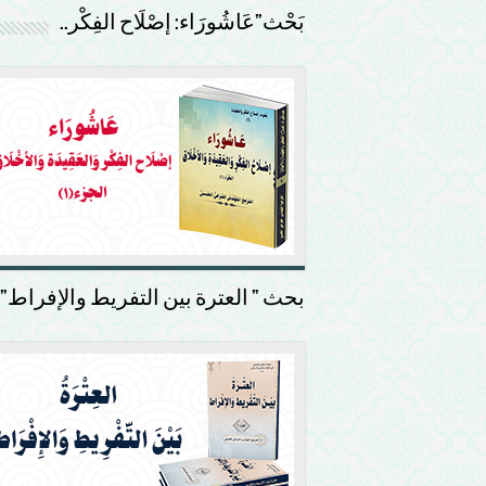
بَحْث”عَاشُورَاء: إصْلَاح الفِكْر..
بحث ” العترة بين التفريط والإفراط”