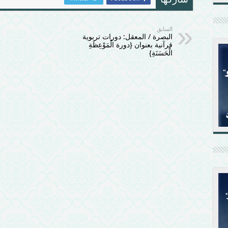
شاركها
السابق
البصرة / المعقل: دورات تربوية
قرآنية بعنوان {دورة الْمَوْعِظَةِ
الْحَسَنَةِ}