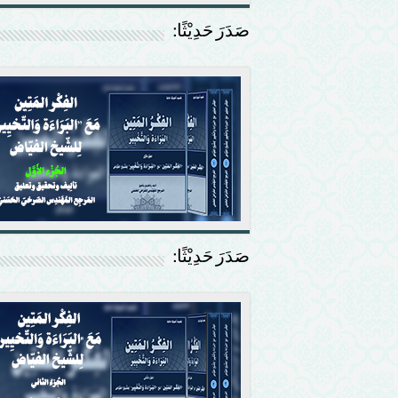
صَدَرَ حَدِيْثًا:
صَدَرَ حَدِيْثًا: