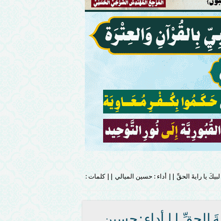
َ يا رايةَ الحقِّ || أداء : حسين الميالي || كلمات :
 الحقِّ || أداء : حسين