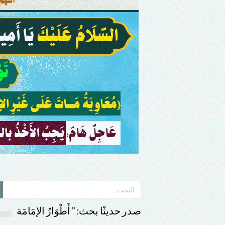
صدر حديثًا بحث: ” أَطْوَارُ الإمَامَة