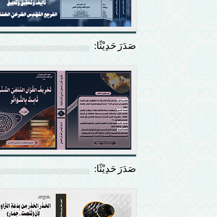
صَدَرَ حَدِيْثًا:
صَدَرَ حَدِيْثًا: