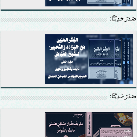
صَدَرَ حَدِيْثًا:
صَدَرَ حَدِيْثًا: