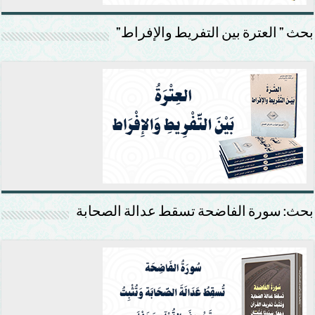
بحث ” العترة بين التفريط والإفراط”
بحث: سورة الفاضحة تسقط عدالة الصحابة