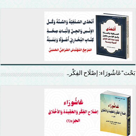
بَحْث”عَاشُورَاء: إصْلَاح الفِكْر..