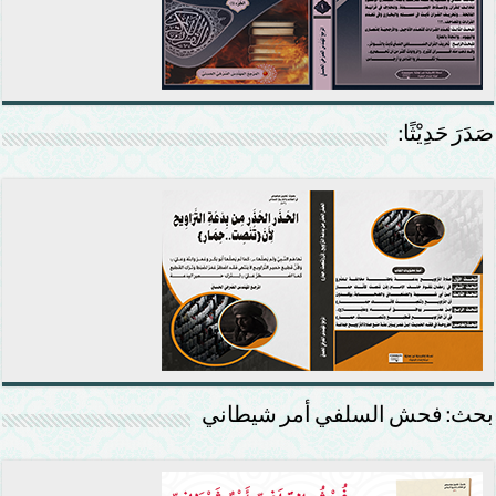
صَدَرَ حَدِيْثًا:
بحث: فحش السلفي أمر شيطاني