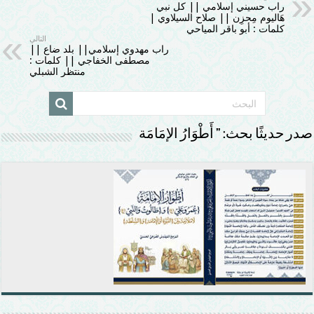
راب حسيني إسلامي || كل نبي
هَاليوم مِحزِن || صلاح السيلاوي |
كلمات : أبو باقر المياحي
التالي
راب مهدوي إسلامي|| بلد ضاع ||
مصطفى الخفاجي || كلمات :
منتظر الشبلي
صدر حديثًا بحث: ” أَطْوَارُ الإمَامَة