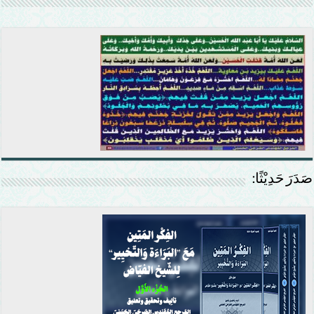
صَدَرَ حَدِيْثًا: