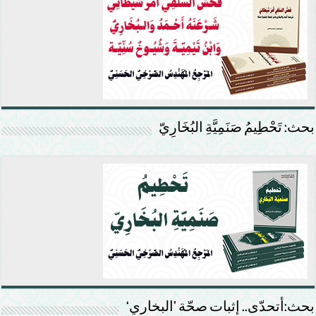
بحث: تَحْطِيمُ صَنَمِيَّةِ البُخَارِيّ
بحث:أتحدّى.. إثبات صحّة ’البخاري‘