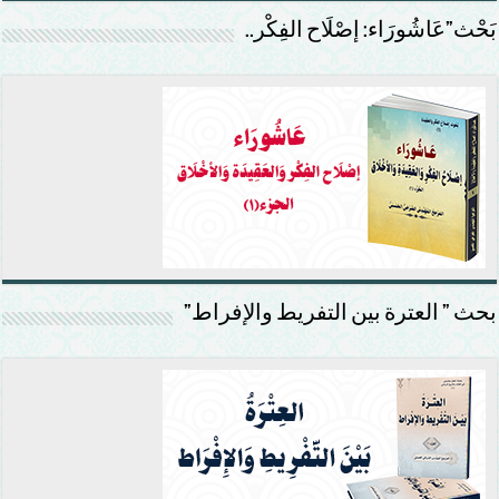
بَحْث”عَاشُورَاء: إصْلَاح الفِكْر..
بحث ” العترة بين التفريط والإفراط”