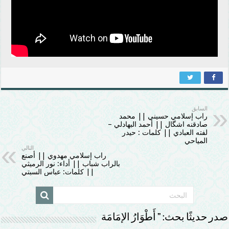
السابق
راب إسلامي حسيني || محمد
صادقنه اشگال || أحمد البهادلي –
لفته العبادي || كلمات : حيدر
المياحي
التالي
راب إسلامي مهدوي || أصنع
بالراب شباب || أداء: نور الرميثي
|| كلمات: عباس السبتي
صدر حديثًا بحث: ” أَطْوَارُ الإمَامَة