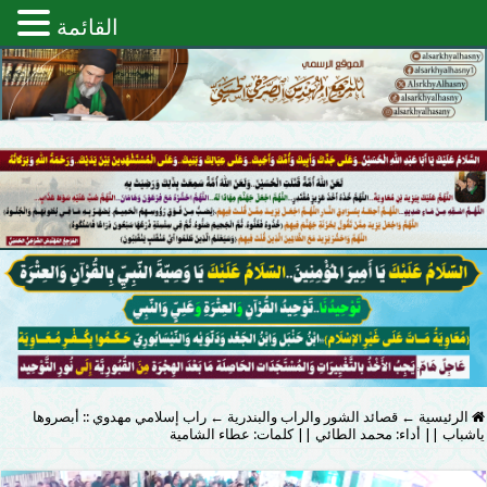
القائمة
الرئيسية
←
قصائد الشور والراب والبندرية
←
راب إسلامي مهدوي :: أبصروها
ياشباب || أداء: محمد الطائي || كلمات: عطاء الشامية