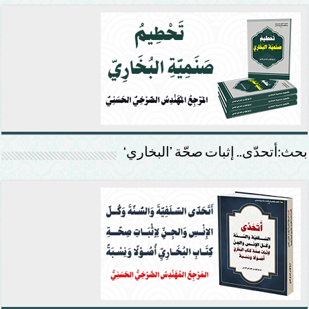
بحث:أتحدّى.. إثبات صحّة ’البخاري‘