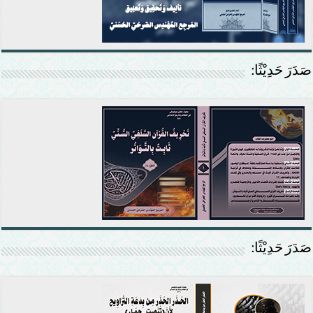
صَدَرَ حَدِيْثًا:
صَدَرَ حَدِيْثًا: