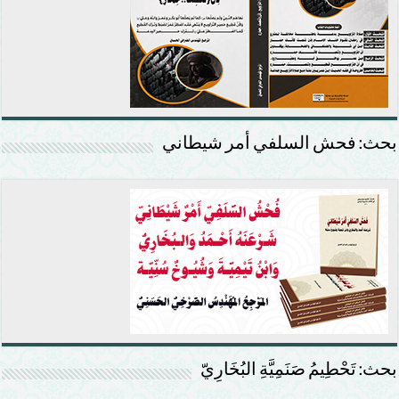
بحث: فحش السلفي أمر شيطاني
بحث: تَحْطِيمُ صَنَمِيَّةِ البُخَارِيّ