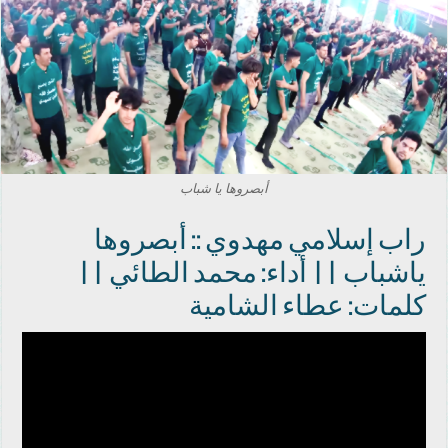
أبصروها يا شباب
راب إسلامي مهدوي :: أبصروها
ياشباب || أداء: محمد الطائي ||
كلمات: عطاء الشامية