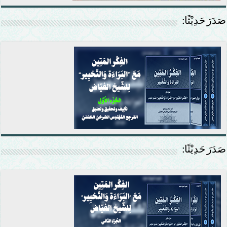
صَدَرَ حَدِيْثًا:
صَدَرَ حَدِيْثًا: