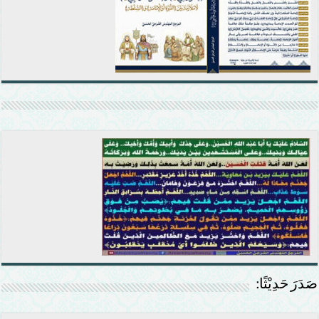
صَدَرَ حَدِيْثًا: