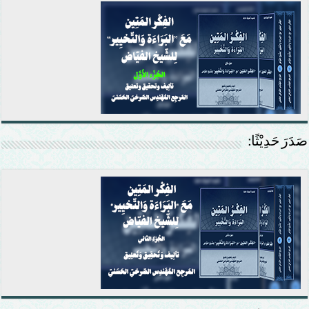
صَدَرَ حَدِيْثًا: