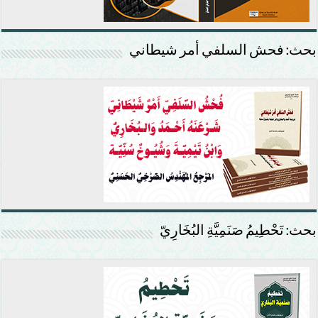
بحث: فحش السلفي أمر شيطاني
بحث: تَحْطِيمُ صَنَمِيَّةِ البُخَارِيّ