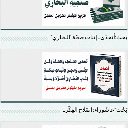
بحث:أتحدّى.. إثبات صحّة ’البخاري‘
بَحْث”عَاشُورَاء: إصْلَاح الفِكْر..