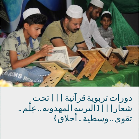
دورات تربوية قرآنية ||| تحت
شعار||| { التربية المهدوية .. عِلْم ..
تقوى .. وسطية .. أخلاق }