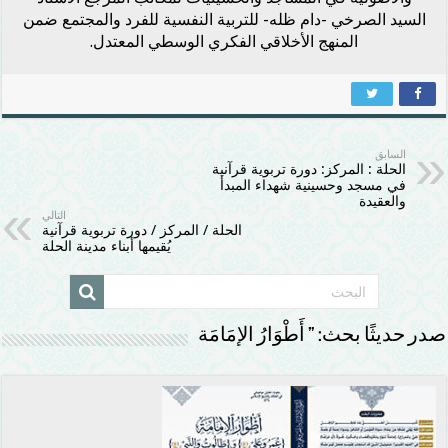
السيد الصرخي -دام ظله- للتربية النفسية للفرد والمجتمع ضمن
المنهج الأخلاقي الفكري الوسطي المعتدل.
السابق
الحلة : المركز: دورة تربوية قرآنية
في مسجد وحسينية شهداء المبدأ
والعقيدة
التالي
الحلة / المركز / دورة تربوية قرآنية
يُقيمها أبناء مدينة الحلة
صدر حديثًا بحث: ” أَطْوَارُ الإمَامَة