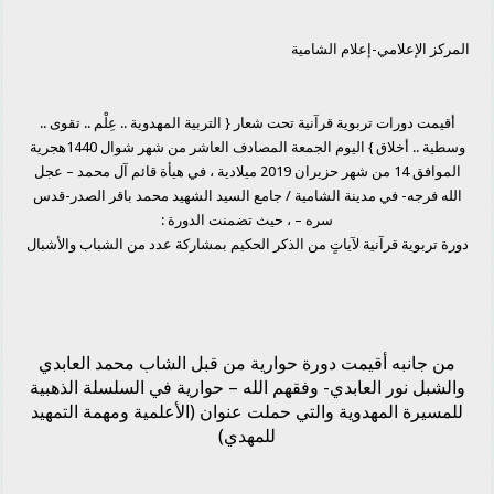
المركز الإعلامي-إعلام الشامية
أقيمت دورات تربوية قرآنية تحت شعار { التربية المهدوية .. عِلْم .. تقوى ..
وسطية .. أخلاق } اليوم الجمعة المصادف العاشر من شهر شوال 1440هجرية
الموافق 14 من شهر حزيران 2019 ميلادية ، في هيأة قائم آل محمد – عجل
الله فرجه- في مدينة الشامية / جامع السيد الشهيد محمد باقر الصدر-قدس
سره – ، حيث تضمنت الدورة :
دورة تربوية قرآنية لآياتٍ من الذكر الحكيم بمشاركة عدد من الشباب والأشبال
من جانبه أقيمت دورة حوارية من قبل الشاب محمد العابدي
والشبل نور العابدي- وفقهم الله – حوارية في السلسلة الذهبية
للمسيرة المهدوية والتي حملت عنوان (الأعلمية ومهمة التمهيد
للمهدي)