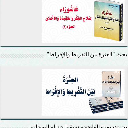
بحث ” العترة بين التفريط والإفراط”
بحث: سورة الفاضحة تسقط عدالة الصحابة