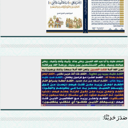
صَدَرَ حَدِيْثًا: