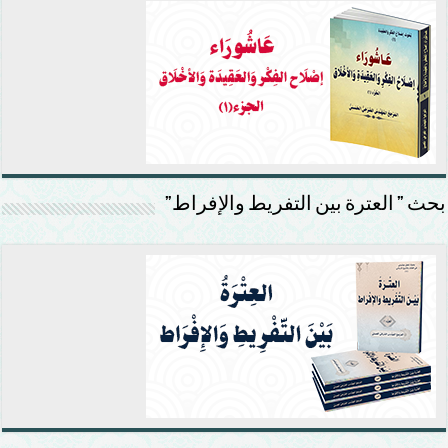
بحث ” العترة بين التفريط والإفراط”