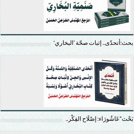
بحث:أتحدّى.. إثبات صحّة ’البخاري‘
بَحْث”عَاشُورَاء: إصْلَاح الفِكْر..