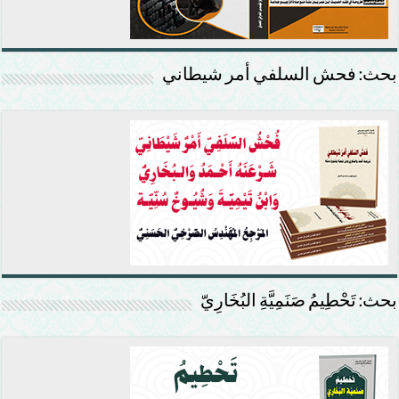
بحث: فحش السلفي أمر شيطاني
بحث: تَحْطِيمُ صَنَمِيَّةِ البُخَارِيّ