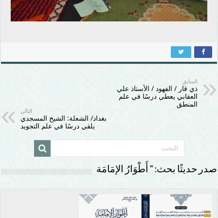
السابق
ذي قار / الفهود / الأستاذ علي
العقابي يعطي درسًا في علم
المنطق
التالي
بغداد/ الشعلة: الشيخ المسجدي
يلقي درسًا في علم التجويد
صدر حديثًا بحث: ” أَطْوَارُ الإمَامَة