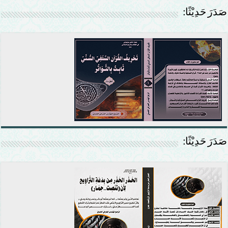
صَدَرَ حَدِيْثًا:
صَدَرَ حَدِيْثًا: