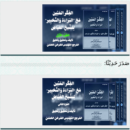
صَدَرَ حَدِيْثًا: