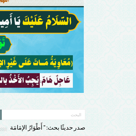
صدر حديثًا بحث: ” أَطْوَارُ الإمَامَة