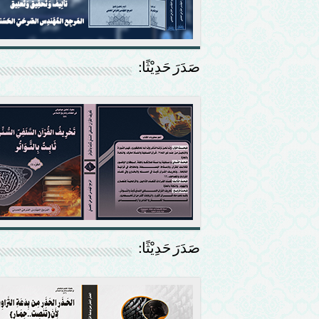
صَدَرَ حَدِيْثًا:
صَدَرَ حَدِيْثًا: