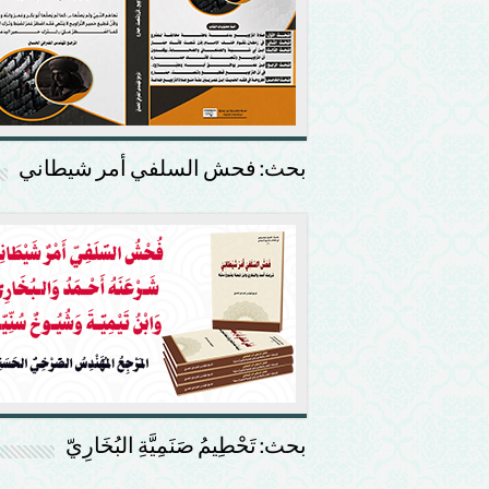
بحث: فحش السلفي أمر شيطاني
بحث: تَحْطِيمُ صَنَمِيَّةِ البُخَارِيّ