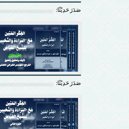
صَدَرَ حَدِيْثًا:
صَدَرَ حَدِيْثًا: