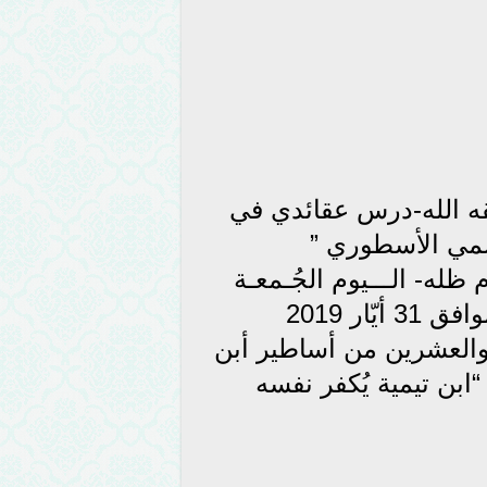
قه الله-درس عقائدي في
سمي الأسطوري ”
له- الـــيوم الجُـمعـة
25 رمضـان الـمُبارك 1440 هجرية الموافق 31 أيّار 2019
ة والعشرين من أساطير أبن
ابن تيمية يُكفر نفسه