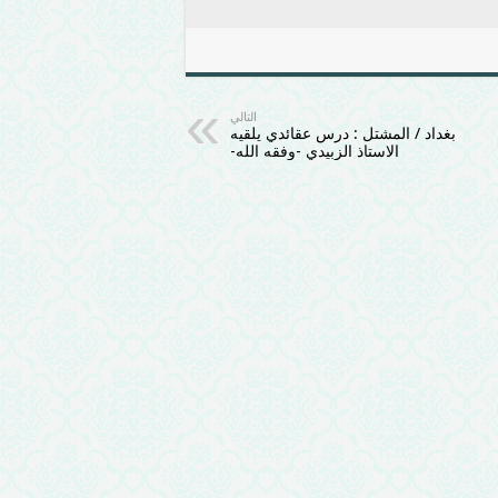
التالي
بغداد / المشتل : درس عقائدي يلقيه
الاستاذ الزبيدي -وفقه الله-