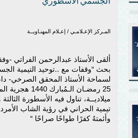
الجسمي الأسطوري “
المـركز الإعـلامـي / إعـلام المهنـاويــة
ألقى الأستاذ عبدالرحمن الفراتي -وف
بحث “وقفات مع ..توحيد التيمية الج
لسماحة الأستاذ المحقق الصرخي- دام ظ
ميلاديــة، تناول فيه الأسطورة الثالث
تيمية الحراني في رؤية الشاب الأمرد “
وأئمتهُ كفرًا طواحًا صراحًا “