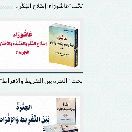
بَحْث”عَاشُورَاء: إصْلَاح الفِكْر..
بحث ” العترة بين التفريط والإفراط”