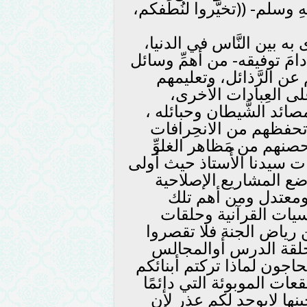
 وسلم- ((تخيَّروا لنُطَفكم،
ى به بين النَّاس في الدنيا،
-دامَ توفيقه- من أهمِّ وسائل
عن الرَّذائل، وتعليمهم
على العِبادات الأخرى،
ائد الشَّيطان وحبائله ،
َها تحفظهم من الانحِرافات
حصنهم من مَظاهر الغلوِّ
ات سيدنا الأُستاذ حيث أولى
ضع المشاريع الإصلاحية
ٍ ومعتدل ومن أهم تلك
سيات القرآنية وحلقات
رياض الجنة فلا تقصروا
لقة الدرس أوالمجالس
اجون لماذا تركتم أبنائكم
ات الموبوئة التي دائمًا
نها لايوجد لكم عذر لأن