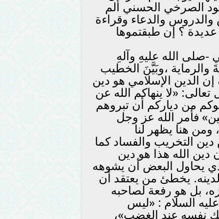
مود الصرخي الحسني ألم
 والدروس والدعاء وقراءة
عديدة ؟ إن طبقتموها
 -صلى الله عليهِ وآلهِ
حةَ والرماية ،وبَيَّنَ الخطيب
 إن الدين الإسلامي هو دين
تعالى: «لا ينهاكم الله عن
وكم من دياركم أن تبروهم
ن» فأمر الله عز وجل
ومن هنا يظهر لنا
 دين التخريب والفساد كما
دين الله هذا هو دين
ذي يحاول البعض أن يشوهه
لدينه. يخطئ من يعتقد أن
، بل هو رفعة لصاحبه
 عليه السلام : «ليس
لك نفسه عند الغضب»،