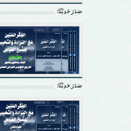
صَدَرَ حَدِيْثًا:
صَدَرَ حَدِيْثًا: