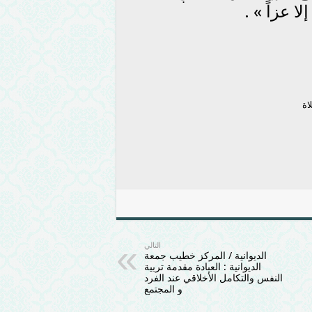
ا عزاً » .
لاة
التالي
الديوانية / المركز خطيب جمعة
الديوانية : العبادة مقدمة تربية
النفس والتكامل الأخلاقي عند الفرد
و المجتمع