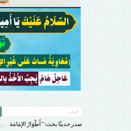
صدر حديثًا بحث: ” أَطْوَارُ الإمَامَة