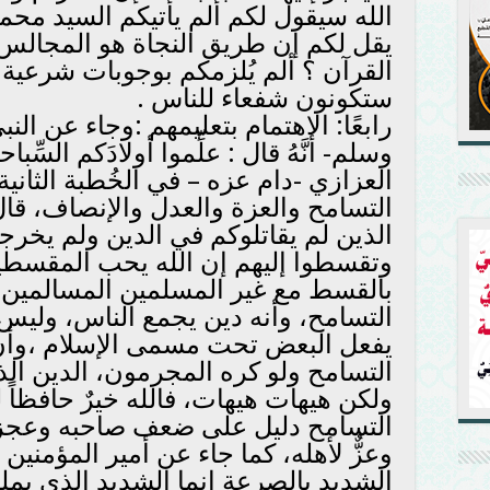
الله سيقول لكم ألم يأتيكم السيد مح
يقل لكم إن طريق النجاة هو المجالس
القرآن ؟ ألم يُلزمكم بوجوبات شرعية 
ستكونون شفعاء للناس .
رابعًا: الاهتمام بتعليمهم :وجاء عن النبي
وسلم- أنَّهُ قال : علِّموا أولادَكم السِّبا
العزازي -دام عزه – في الخُطبة الثانية
التسامح والعزة والعدل والإنصاف، قال 
الذين لم يقاتلوكم في الدين ولم يخرج
وتقسطوا إليهم إن الله يحب المقسطي
بالقسط مع غير المسلمين المسالمين، 
التسامح، وأنه دين يجمع الناس، وليس
يفعل البعض تحت مسمى الإسلام ،وأن 
التسامح ولو كره المجرمون، الدين ال
ولكن هيهات هيهات، فالله خيرٌ حافظاً 
التسامح دليل على ضعف صاحبه وعجزه
وعزٌّ لأهله، كما جاء عن أمير المؤمنين
الشديد بالصرعة إنما الشديد الذي يم