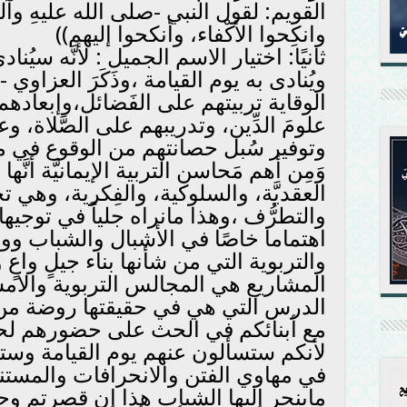
القويم: لقول النبي -صلى الله عليهِ وآلهِ
وانكِحوا الأكْفاء، وأنكحوا إليهم))
ثانيًا: اختيار الاسم الجميل : لأنَّه سيُناد
ويُنادى به يوم القيامة ،وذَكَرَ العزاوي 
الوقاية تربيتهم على الفَضائل،وإبعادهم 
علومَ الدِّين، وتدريبهم على الصَّلاة، و
وتوفير سُبل حصانتهم من الوقوع في مص
وَمِن أهم مَحاسن التربية الإيمانيَّة أنّ
العقديَّة، والسلوكية، والفِكرية، وهي ت
والتطرُّف ،وهذا مانراه جلياً في توجيه
اهتماما خاصًا في الأشبال والشباب وو
والتربوية التي من شأنها بناء جيلٍ واع
المشاريع هي المجالس التربوية والام
الدرس التي هي في حقيقتها روضة من 
مع أبنائكم في الحث على حضورهم لح
لأنكم ستسألون عنهم يوم القيامة وستح
في مهاوي الفتن والانحرافات والمستنقع
ماينجر إليها الشباب هذا إن قصرتم وحي