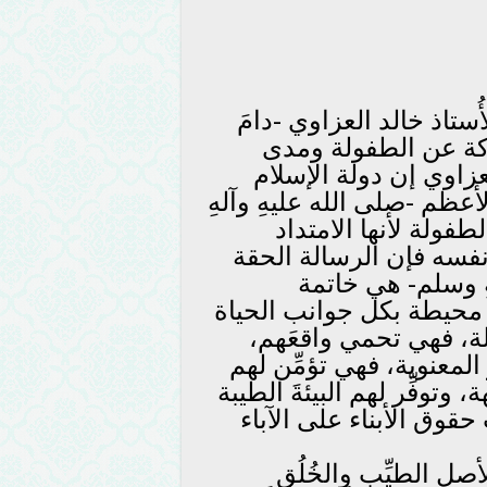
ُستاذ خالد العزاوي -دامَ
اركة عن الطفولة ومدى
عزاوي إن دولة الإسلام
عظم -صلى الله عليهِ وآلهِ
فولة لأنها الامتداد
سه فإن الرسالة الحقة
هِ وسلم- هي خاتمة
محيطة بكل جوانب الحياة
ة، فهي تحمي واقعَهم،
المعنوية، فهي تؤمِّن لهم
توفِّر لهم البيئةَ الطيبة
حقوق الأبناء على الآباء
 الأصل الطيِّب والخُلُق