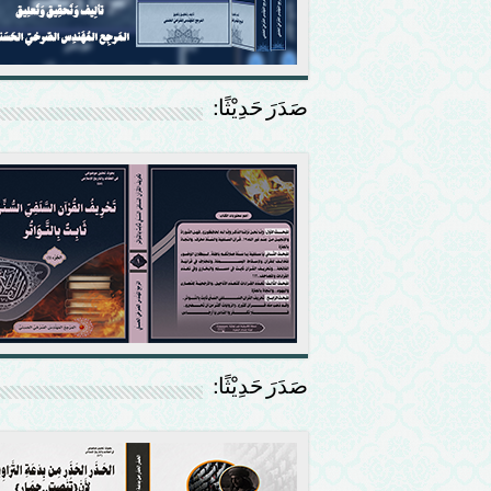
صَدَرَ حَدِيْثًا:
صَدَرَ حَدِيْثًا: