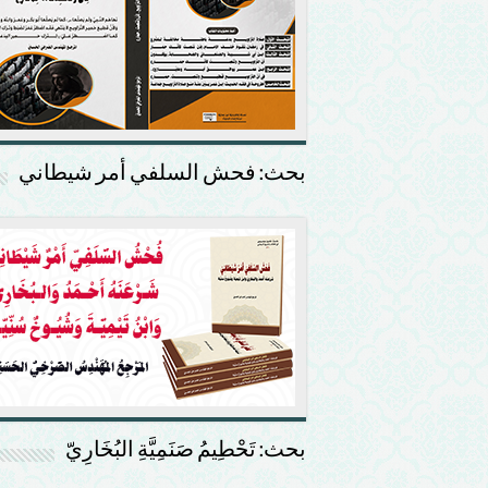
بحث: فحش السلفي أمر شيطاني
بحث: تَحْطِيمُ صَنَمِيَّةِ البُخَارِيّ