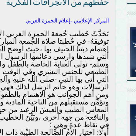
حفظهم من الانحِرافات الفكرية
المركز الإعلامي -إعلام الحمزة الغربي
تَحَدَّثَ خَطيب جُمعة الحمزة الغربي الأ
توفيقهُ- في خُطبتا صلاة الجُمعة المب
إهتمام ديننا الحنيف بها ،حيث أوضح ال
التي شيدها وارسى دعائمها الرسول الأ
وسلم- تولي العناية الخاصة بالطفل والط
الطبيعي للجنس البشري وفي الوقت نف
التي أتى بها النبي -صلى الله عليهِ وآل
الرسالات وهو خاتم الرسل لذلك فهي 
ومن أهم الجوانب هو الاهتمام بالطفول
وتؤمِّن مستقبلهم من الناحية المادية و 
المعاش الطيب والعيشَ الرغيد من جهة، و
والنافعة من جهة أخرى ،وبَيَّنَ الخطيب 
في نقاط عدة وهي :
أولًا: اختيار الأمِّ الصَّالحة الطيِّبة ذات