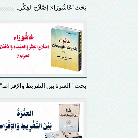
بَحْث”عَاشُورَاء: إصْلَاح الفِكْر..
بحث ” العترة بين التفريط والإفراط”