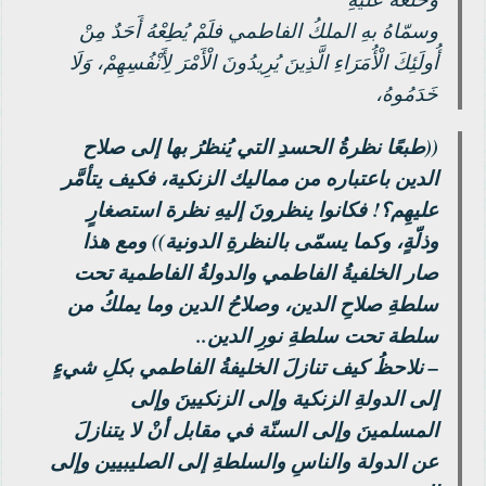
وسمّاهُ بهِ الملكُ الفاطمي فلَمْ يُطِعْهُ أَحَدٌ مِنْ
أُولَئِكَ الْأُمَرَاءِ الَّذِينَ يُرِيدُونَ الْأَمْرَ لِأَنْفُسِهِمْ، وَلَا
خَدَمُوهُ،
((طبعًا نظرةُ الحسدِ التي يُنظرُ بها إلى صلاح
الدين باعتباره من مماليك الزنكية، فكيف يتأمَّر
عليهِم؟! فكانوا ينظرونَ إليهِ نظرة استصغارٍ
وذلّةٍ، وكما يسمّى بالنظرةِ الدونية)) ومع هذا
صار الخلفيةُ الفاطمي والدولةُ الفاطمية تحت
سلطةِ صلاحِ الدين، وصلاحُ الدين وما يملكُ من
سلطة تحت سلطةِ نورِ الدين..
– نلاحظُ كيف تنازلَ الخليفةُ الفاطمي بكلِ شيءٍ
إلى الدولةِ الزنكية وإلى الزنكيينَ وإلى
المسلمينَ وإلى السنّة في مقابل أنْ لا يتنازلَ
عن الدولة والناسِ والسلطةِ إلى الصليبيين وإلى