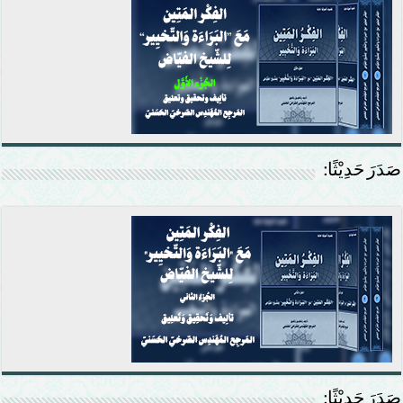
صَدَرَ حَدِيْثًا:
صَدَرَ حَدِيْثًا: