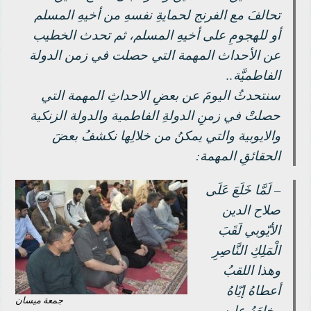
تحالفَ مع الفرنج لحمايةِ نفسهِ من أخيهِ المسلم
أو للهجومِ على أخيهِ المسلم، ثم تحدث الخطيب
عن الأحداث المهمة التي حصلت في زمن الدولة
الفاطميَّة..
سنتحدثُ اليومَ عن بعضِ الاحداثِ المهمة التي
حصلتْ في زمنِ الدولةِ الفاطمية والدولة الزنكية
والايوبية والتي يمكنُ من خلالِها نكشفُ بعضَ
الحقائقِ المهمة:
– لَمَّا خَلَعَ عَلَى
صلاح الدين
الأيّوبي لَقَبَ
الْمَلِكِ النَّاصِرِ
وهذا اللقبُ
أعطاهُ إيّاهُ
جمعة ميسان
وخلعَهُ عليهِ