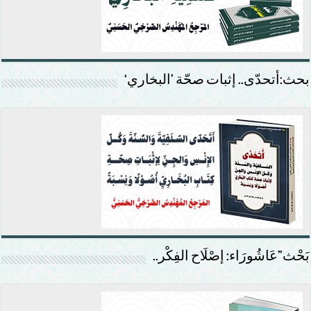
بحث:أتحدّى.. إثبات صحّة ’البخاري‘
بَحْث”عَاشُورَاء: إصْلَاح الفِكْر..