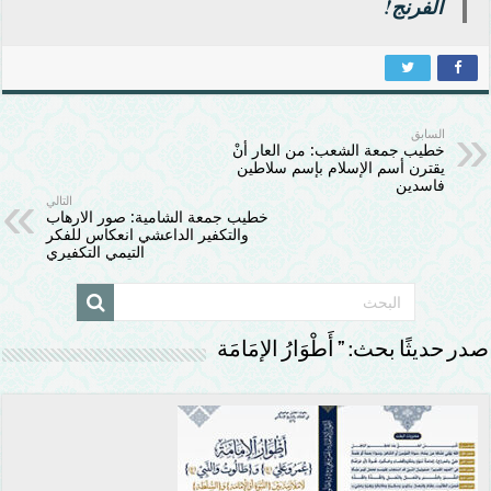
الفرنج!
السابق
خطيب جمعة الشعب: من العار أنْ
يقترن أسم الإسلام بإسم سلاطين
فاسدين
التالي
خطيب جمعة الشامية: صور الارهاب
والتكفير الداعشي انعكاس للفكر
التيمي التكفيري
صدر حديثًا بحث: ” أَطْوَارُ الإمَامَة