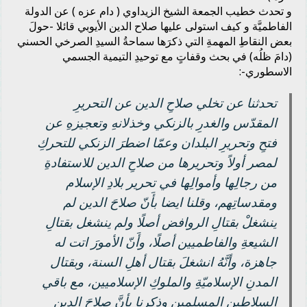
و تحدث خطيب الجمعة الشيخ الزيداوي ( دام عزه ) عن الدولة
الفاطميَّة و كيف استولى عليها صلاح الدين الأيوبي قائلا -حولَ
بعض النقاطِ المهمةِ التي ذكرَها سماحةُ السيدِ الصرخي الحسني
(دامَ ظلُه) في بحث وقفاتٍ مع توحيدِ التيمية الجسمي
الاسطوري-:
تحدثنا عن تخلي صلاحِ الدين عن التحريرِ
المقدّس والغدرِ بالزنكي وخذلانهِ وتعجيزهِ عن
فتحِ وتحريرِ البلدان وعمّا اضطرَ الزنكي للتحركِ
لمصر أولاً وتحريرها من صلاحِ الدين للاستفادةِ
من رجالِها وأموالِها في تحرير بلادِ الإسلام
ومقدساتِهم، وقلنا ايضا بأَنّ صلاحَ الدين لم
ينشغلْ بقتالِ الروافض أصلًا ولم ينشغل بقتالِ
الشيعةِ والفاطميين أصلًا، وأَنّ الأمورَ اتت له
جاهزة، وأنَّهُ انشغلَ بقتال أهلِ السنة، وبقتال
المدنِ الإسلاميّةِ والملوكِ الإسلاميين، مع باقي
السلاطين المسلمين وذكرنا بأنَّ صلاحَ الدين