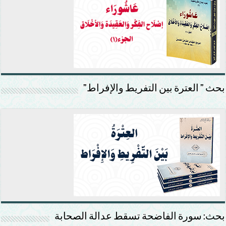
بحث ” العترة بين التفريط والإفراط”
بحث: سورة الفاضحة تسقط عدالة الصحابة