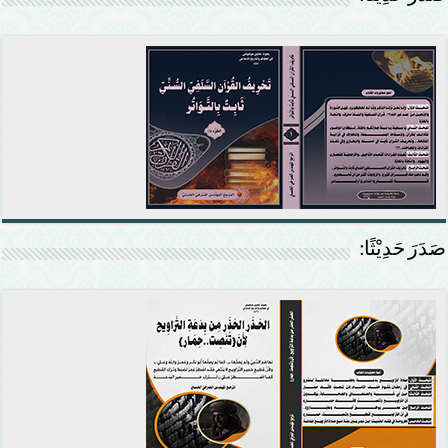
صَدَرَ حَدِيْثًا: