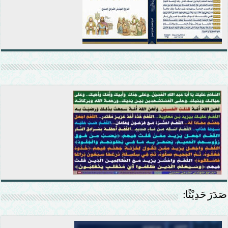
صَدَرَ حَدِيْثًا: