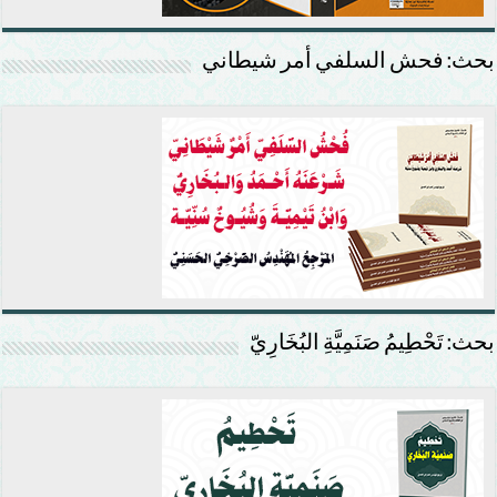
بحث: فحش السلفي أمر شيطاني
بحث: تَحْطِيمُ صَنَمِيَّةِ البُخَارِيّ