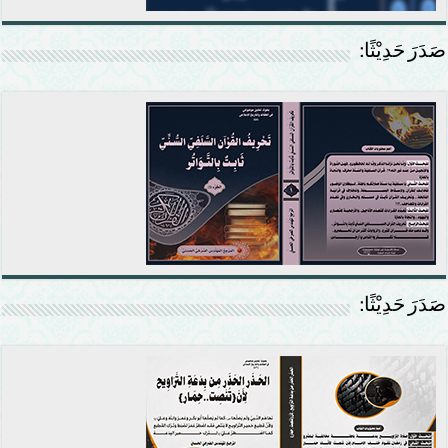
صَدَرَ حَدِيْثًا:
صَدَرَ حَدِيْثًا: