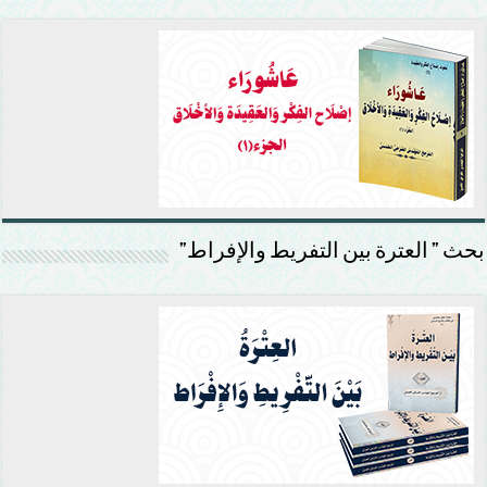
بحث ” العترة بين التفريط والإفراط”