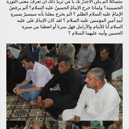
متسائلاً ألم يكن الأجدرُ بك يا مَن تريدُ ذلك أن تعرفَ معنى الثورة
الحسينية؟ ولماذا خرج الإمامُ الحسينُ عليه السلام؟ ألم يرفضُ
الإمامُ عليه السلام الظلم ؟ الم يخرج معلنا بأنه سيسيرُ بسيرةِ
أبيهِ أميرِ المؤمنين عليه السلام ؟ لقد كان الإمامُ علي عليه
السلام أبا للأيتام والأرامل فهل سرنا أو اتعظنا من سيرة
الحسين وأبيه عليهما السلام ؟