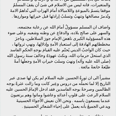
والمتغيرات، فانه ليس من الاسلام في شئ أن يقفَ المسلمُ
موقفا يتسمُ بالميوعةِ واللامبالاة أمامَ الهزاتِ التي تُداهمُ الامةَ
وتُدمرُ مصالحَها وتنهبُ وتسلبُ إرادتَها قبل خيراتِها ومواردِها .
واضاف ان المسلم مسؤولٌ أمامَ الله عن رعاية مجتمعه،
والسهر على صالح بلاده، والدفاع عن وطنه وشعبه. وعلى ضوء
هذه المسؤولية الكبرى ناهضَ الإمام جورَ السلاطين، وناجزَ
مخططاتِهم الهادفةَ إلى استعبادِ الأمةِ وإذلالِها، ونهبِ ثرواتها ،
حيث كان الواجبُ الديني يُحتّم عليه القيامَ بوجهِ الحكمِ الفاسد
الذي استحلَ حرماتِ الله، ونكثَ عهودَهُ وخالفَ سنةَ رسول الله
(صلى الله عليه وآله) ونهبَ وسلبَ خيراتِ الأمةِ وجعلَها أمةً
طيّعةً خانعةً مائعة .
مشيراً الى ان ثورةُ الحسين عليه السلام لم يكن لها صدى عبر
التاريخ إلا لما تحملُه من دروس وعِبر كانت وما زالت عثرةً بوجه
الظالمين وصرخةً بوجه الفاسدين فقد ادخل الإمامُ الحسين عليه
السلام الرعبَ على قلوبِ أعدائهِ وعاشوا وماتوا وهم يرتعبونَ
عندما يسمعونَ باسمه . ونحن الآن نعيش الأجواءَ الحسينيةَ
ويدعي الجميعُ بأنه يعملُ على إحياء الشعائرِ الحسينيةِ .