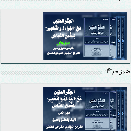
صَدَرَ حَدِيْثًا: