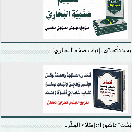
بحث:أتحدّى.. إثبات صحّة ’البخاري‘
بَحْث”عَاشُورَاء: إصْلَاح الفِكْر..