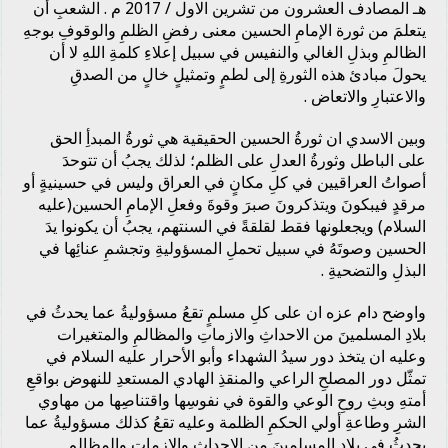
هـ المصادف العشرون من تشرين الاول / 2017 م . الشعبِ أن
يتعلمَ من ثورة الإمامِ الحسين معنى رفضِ الظلمِ والوقوفِ بوجهِ
الظالمِ وبذلِ الغالي والنفيس في سبيل إعلاءِ كلمةِ اللهِ لا أن
يحولَ مبادئ هذه الثورةِ إلى لطمٍ وتمثيلٍ خالٍ من الصدقِ
والاعتبارِ والاتعاض .
وبين الاسدي ان ثورةُ الحسين الحقيقية هي ثورةُ المبدأِ الحق
على الباطل وثورةُ العدلِ على الظلم؛ لذلك يجبُ أن تتوحدَ
أصواتُ العراقيين في كلِ مكانٍ في العراق وليس في حسينيةٍ أو
مرقدٍ فيبكونَ ويتذكرونَ صبرَ وقوةَ وفعلِ الإمامِ الحسين(عليه
السلام) ويجعلونها فقط لقلقةً في السنتهم، يجبُ أن يكونوا يدَ
الحسين وصوتَهُ في سبيل تحملِ المسؤوليةِ وتجشمِ عنائِها في
البذلِ والتضحيةِ .
واوضح دام عزه ان على كلِ مسلمٍ تقعُ مسؤوليةُ عما يحدثُ في
بلادِ المسلمينَ من الاحداثِ والازماتِ والمظالمِ والمتغيرات
وعليه ان يتخذ دور سيدُ الشهداء وأبو الأحرار عليه السلام في
تمثّل دور المصلحِ الراعي والمنقذِ الهادي المستعدِ للنهوض بواقعِ
أمتهِ وبثِ روحِ الوعي والقوة في نفوسِها واقتناصِها من مهاوي
الشرِ وطاعةِ أولي الحكمِ الظلمة وعليه تقعُ كذلك مسؤوليةُ عما
يحدثُ في بلادِ المسلمينَ من الاحداثِ والازماتِ والمظالمِ