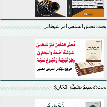
بحث: فحش السلفي أمر شيطاني
بحث: تَحْطِيمُ صَنَمِيَّةِ البُخَارِيّ