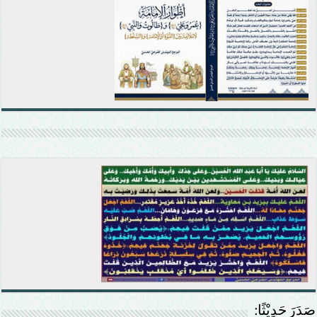
صَدَرَ حَدِيْثًا: