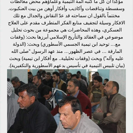
مؤكدا ان كل ما كتبه أئمة التيمية وعلماؤهم محض مغالطات
وسفسطة وتناقضات وأكاذيب وأفكار أوهن من بيت العنكبوت.
مختتماً بالقول ان سماحته قد عدّ النقاش والجدال مع تلك
الافكار وسيلة لتجفيف منابع الفكر المتطرف مقدم على العلاج
العسكري، وهذه المحاضرات هي مجموعة من بحوث تحليل
موضوعي في العقائد والتأريخ الإسلامي أبرزها بحث: (وقفات
مع… توحيد ابن تيمية الجسمي الأسطوري) وبحث: (الدولة
المارقة … في عصر الظهور… منذ عهد الرسول “صلى الله
عليه وآله”) وبحث (وقفات تحليلية.. مع أفكار ابن تيمية) وبحث
(بيان تلبيس التيمية في تأسيس بدعهم الأسطورية والتكفيرية).