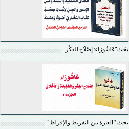
بَحْث”عَاشُورَاء: إصْلَاح الفِكْر..
بحث ” العترة بين التفريط والإفراط”