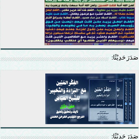
صَدَرَ حَدِيْثًا:
صَدَرَ حَدِيْثًا: