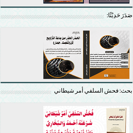
صَدَرَ حَدِيْثًا:
بحث: فحش السلفي أمر شيطاني