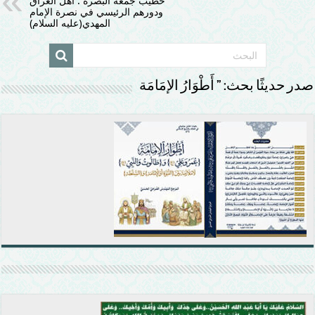
خطيب جمعة البصرة : أهل العراق
ودورهم الرئيسي في نصرة الإمام
المهدي(عليه السلام)
صدر حديثًا بحث: ” أَطْوَارُ الإمَامَة