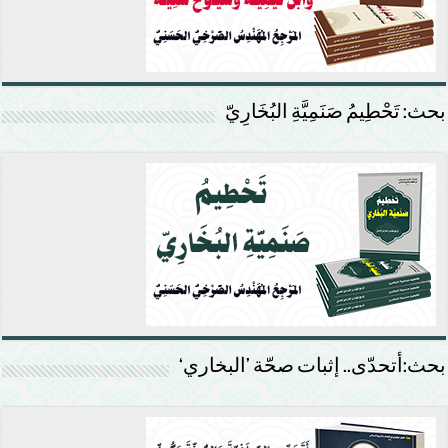
بحث: تَحْطِيمُ صَنَمِيَّةِ البُخَارِيّ
بحث:أتحدّى.. إثبات صحّة ’البخاري‘