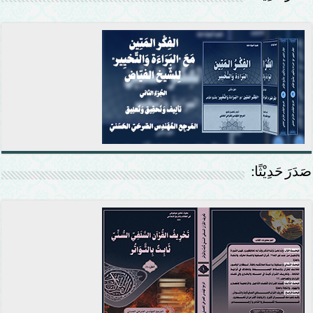
صَدَرَ حَدِيْثًا: