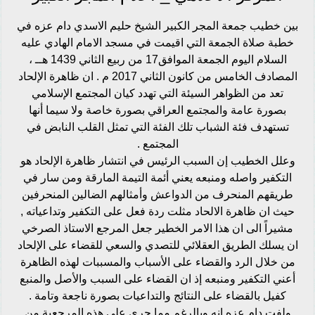
بين خطيب جمعة المجر الكبير الشيخ حليم الاسدي دام عزه في
خطبة صلاة الجمعة التي اقيمت في مسجد الامام الهادي عليه
السلام اليوم الجمعة الموافق17 من ربيع الثاني 1439 هــ ،
المصادف الخامس من كانون الثاني 2017 م . ان ظاهرة الإلحاد
تعد من الظواهر السيئة التي تهدد كيان المجتمع الإسلامي
بصورة عامة والمجتمع العراقي بصورة خاصة ولا سيما أنها
تستهدف فئة الشباب تلك الفئة التي تمثل القلب النابض في
المجتمع .
وعلل الخطيب إن السبب الرئيس في انتشار ظاهرة الإلحاد هو
التكفير واصله ومنبعه يعني أئمة التيمة المارقة ومن سار في
طريقهم المنحرف من الدواعش وأمثالهم الضالين المنحرفين
حيث ان ظاهرة الالحاد مثلت ردة فعل على التكفير وتداعياته ,
مشيراً الى ان هذا الامر الخطير جعل المرجع الاستاذ الصرخي
ان يسلك الطريق العقلائي للتصدي والسعي للقضاء على الإلحاد
من خلال الرد والقضاء على الأسباب والمسببات لهذه الظاهرة
أعني التكفير ومنبعه إذ ان القضاء على السبب والأصل والمنبع
كفيل بالقضاء على النتائج والتداعيات بصورة ناجعة وتامة .
ولفت دام عزه انه وبالرغم مما جرى على هذه المرجعية من