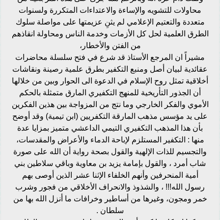
محاولات للتشويه والإساءة والاعتداءات المتكررة ولسنوات
متعددة والتعتيم الإعلامي لم يثنِ عزيمتها على مواصلة سلوك
الطرق العلمية لحل كل الأزمات وخدمة الناس ومحاولة انقاذهم
من الفتن والأخطار،
مشيراً ان المرجع الأستاذ قد شرع في فتح سلسلة محاضرات
عقائدية لبيان أصل ومنبع التكفير بطرق علمية رصينة ونقاشات
أخلاقية تمثل روح الإسلام في الدعوة الى الحوار وبين من خلالها
أن الجذور التأريخية للمنهج التكفيري المارق متمثلة بالحكم
الأموي والفكر الخارجي وما نتج من المزواجة بين هذين الفكرين
على يد مؤسس مذهب المارقة التكفريين (ابن تيمية) وقد أوضح
بأن هذا المذهب التكفيري التيمي الداعشي متميز بمزايا عدة
منها : التكفير المستلزم لإباحة الدماء والأعراض والمقدسات،
والتجسيم للذات الإلهية والقول بصحة رواية أن الله على صورة
شاب أمرد ، والقول بإمامة يزيد بن معاوية وباقي سلاطين بني
أمية المنحرفين وأنهم الخلفاء الإثنا عشر الذين أوصى بهم
رسول الله!!! ، والشذوذ والانحراف الأخلاقي من فجور وشرب
خمر ومجون، وغيرها من أساطير وخرافات ما أنزل الله بها من
سلطان .