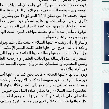
أقيمت صلاة الجمعة المباركة في جامع الإمام الباقر – علي
البوبصيري – وفقه الله – في جامع الإمام الباقر – عليه
اليوم الجمعة 19 من صَفَرٌ
1441
الموافق18 من تِـشْرِين الأول
ذكرى أربعين الإمام الحسين عليه السلام حيث تسير أعدا
الصغار والكبار متجهين نحو كعبة الأحرار ابي الضيم ابي عبد
الوقوف بتأمل شديد أمام عظمة مواقف كبيرة البيت الهاش
من معين صمودها وعنفوانها،
وأشار إلى أن زينب – عليها السلام – بينت بكل علم ودراي
والاهداف التي خرج من اجلها فلقد كانت المنبر الإعلامي
أهل المنكر الذين حرفوا رسالة جدها الخاتمة وحولوها الى
المعيار في هذه الرسالة هو الجانب العلمي والارحجية العل
وليس العشيرة أو السلطان الجائر وأن التقوى المبنية ع
في الدنيا والآخرة
ونوه إلى أنها -عليها السلام – كانت بحق كما قال عنها أخي
غير معلمة وفهمة غير مفهمة لقد كانت الام والأب والاخ
وصيانة ضعينته التي سارت معها إلى الشام فكانت تؤثر ال
العابدين (عليه السلام) رآها تصلي صلاة الليل من جلوس
طاقة لي على القيام لأنها كانت تجوع لتسد رمق اطفالها 
بكل جوانبها فكانت الاعلام الذي بيّن معالم الثورة وكشف 