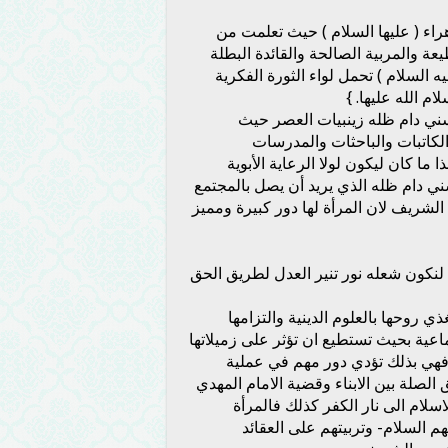
راء ( عليها السلام ) حيث تعلمت من
يعة والمربية الصالحة والقائدة البطلة
 السلام ) تحمل لواء الثورة الفكرية
 الله عليها. }
سني دام ظله زينبيات العصر حيث
لكاتبات والباحثات والمدرسات
ا كان ليكون لولا الرعاية الأبوية
ي دام ظله الذي يريد أن يصل بالمجتمع
لشريف لان المرأة لها دور كبيرة ومميز
 لنكون شعله نور تنير العدل لطريق الحق
ي روحها بالعلوم الدينية والتزامها
اعية بحيث تستطيع ان تؤثر على زميلاتها
ة فهي بذلك تؤدي دور مهم في عملية
الصلة بين الابناء وقضية الامام المهدي
سلام الى نار الكفر كذلك فالمرأة
 السلام- وتربيتهم على العقائد