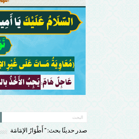
صدر حديثًا بحث: ” أَطْوَارُ الإمَامَة