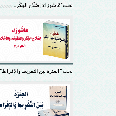
بَحْث”عَاشُورَاء: إصْلَاح الفِكْر..
بحث ” العترة بين التفريط والإفراط”