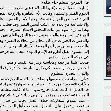
قال المرجع المعلم -دام ظله-:
{سارت العقيلة زينب (عليها السلام ) على طريق أمها الزه
العلوم الكثير وعلمتها ، وكانت الأم الطاهرة والزوجة المط
التي دافعت عن الحق وأهله وقد جعلها الإمام الحسين (عليه
والأجتماعية من بعده حتى تثبّت أسس النصر وقد فعلت سلام
وهذا ما نراه اليوم من بنات المحقق الأستاذ الصرخي الح
المواقف المشرفة والمبدئية في نصرة الحق والعلم فهن ا
والناصرات الخيرات في كل مجال من مجالات النصرة وهذا م
والتوجيه الرسالي من لدن المحقق الأستاذ الصرخي الحسن
إلى مستوى تقبل أطروحة الإمام المهدي عجل الله فرجه ا
في حركة الظهور المقدس
فيجب علينا مراجعة ومحاسبة ومراقبة انفسنا واهلينا
لتحصين أروحنا وأنفسنا لكي نكون منار شامخأ قولا وفعلا
والتهيء لنصره المظلوم
فعلى المرأة تثقيف نفسها بالثقافة الاسلامية الصحيحة وتغذ
بالآداب الاسلامية من حيث الحجاب والعفه وان تكون اجتم
في العمل اذا كانت تعمل خارج بيتها ، اما اذا كانت معلم
التمهيد فتستطيع من موقعها ان تربي جيلا على عقائد توثق 
– عليه السلام- لمحاولات خطف الجيل الجديد من جنان الا
تستطيع ان تعمل على بناء جيل ينعم بحب أهل البيت -عليهم