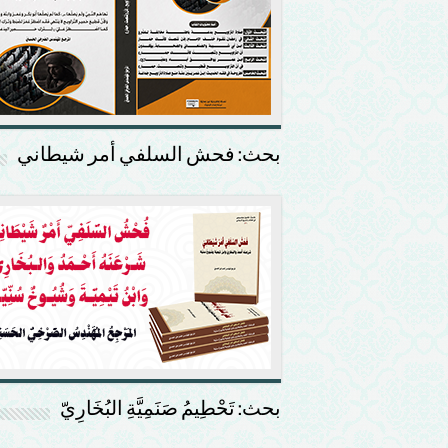
بحث: فحش السلفي أمر شيطاني
بحث: تَحْطِيمُ صَنَمِيَّةِ البُخَارِيّ