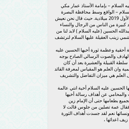
ه السلام – بإمامة الأستاذ عمار مكي
 السلام – الواقع وسط محافظة البصرة
2019
ميلادية. حيث قال نحن نعيش
د كبيرة من الناس من الرجال والنساء
الله الحسين (عليه السلام ) لابد لنا من
مي زينب العقيلة عليها السلام لنرتشف
ة أحقية وعظمة ثورة أخيها الحسين عليه
 الهادف والصوت الرسالي الصادح بوجه
 سلطة القبيلة والعشيرة بعد أن كان
مية وان العلم هو المقياس لمعرفة القائد
لى العلم هي ميزان التفاضل والتشريف
ها الحسين عليه السلام أخية انتي عالمة
ت والمحامي عن أهداف رسالة أخيها
جميع بطعامها حتى أن الإمام زين
 فقال عمة تصلين من جلوس قالت لا
ونسائها نعم لقد جسدت أهداف الثورة
زيف اعدائها ،