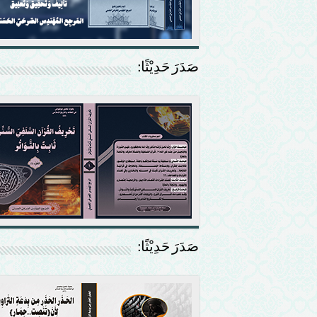
صَدَرَ حَدِيْثًا:
صَدَرَ حَدِيْثًا: