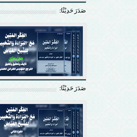
صَدَرَ حَدِيْثًا:
صَدَرَ حَدِيْثًا: