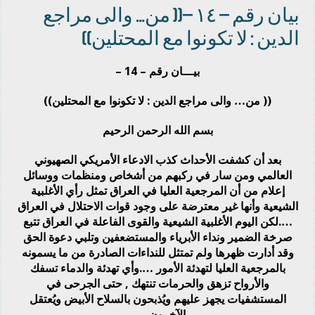
بيان رقم – ١٤ –(( من… والى مراجع
الدين : لا تكونوا مع المحتلين))
بيـــان رقم – 14 –
(( من… والى مراجع الدين : لا تكونوا مع المحتلين))
بسم الله الرحمن الرحيم
بعد أن كشفت الأحداث كذب الادعاء الأمريكي الصهيوني
العالمي ومن سار في ركبهم من أشخاص ومنظمات ووسائل
إعلام من أن المرجعية العليا في العراق تمثل رأي الأغلبية
الشيعية وأنها غير معترضة على وجود قوات الاحتلال في العراق
….لكن اليوم الأغلبية الشيعية والقوى الفاعلة في العراق تتبع
صرخة الضمير ونداء الأبرياء والمستضعفين وتلبي دعوة الحق
وقد أدارت ظهرها ولم تمتثل للنداءات الصادرة من ما يسمونه
بالمرجعية العليا لتهدئة الأمور ….وأي تهدئة والدماء تسفك
والأرواح تزهق والحرمات تنتهك , حتى الجرحى في
المستشفيات يجهز عليهم ويُذبحون بالسلاح الأبيض ويُعتقل
الآخرون …..