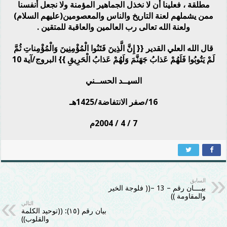
مطلقة ، فعلينا أن لا نخذل الجماهير المؤمنة ولا نجعل أنفسنا
ممن يشملهم لعنة التاريخ والناس والمعصومين(عليهم السلام)
ولعنة الله تعالى رب العالمين والعاقبة للمتقين .
قال الله العلي القدير {{ إِنَّ الَّذِينَ فَتَنُوا الْمُؤْمِنِينَ وَالْمُؤْمِناتِ ثُمَّ
لَمْ يَتُوبُوا فَلَهُمْ عَذابُ جَهَنَّمَ وَلَهُمْ عَذابُ الْحَرِيقِ }} البروج/آية 10
السيــد الحســني
16/صفر الانتفاضة/1425هـ
7 / 4 / 2004م
السابق
بيــــان رقم – 13 –(( فلوجة الخير
والمقاومة ))
التالي
بيان رقم (١٥): ((توحيد الكلمة
والقلوب))