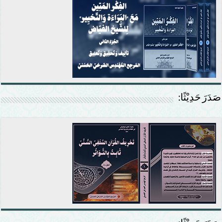
صَدَرَ حَدِيْثًا: