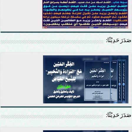
صَدَرَ حَدِيْثًا:
صَدَرَ حَدِيْثًا: