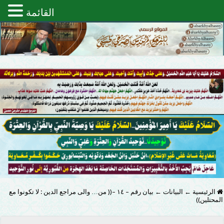
القائمة
الرئيسية
←
البيانات
←
بيان رقم – ١٤ –(( من… والى مراجع الدين : لا تكونوا مع
المحتلين))