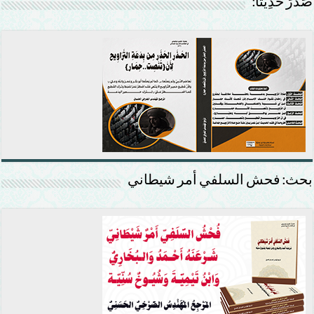
صَدَرَ حَدِيْثًا:
بحث: فحش السلفي أمر شيطاني