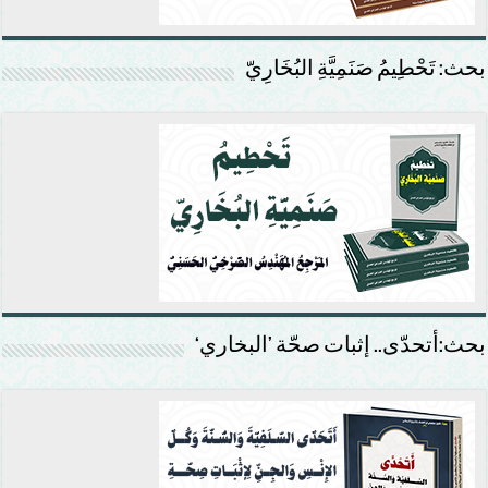
بحث: تَحْطِيمُ صَنَمِيَّةِ البُخَارِيّ
بحث:أتحدّى.. إثبات صحّة ’البخاري‘