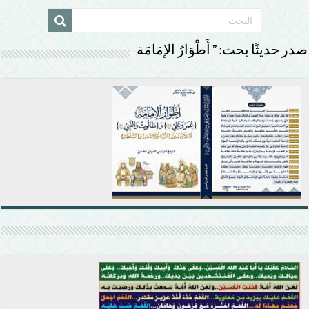
صدر حديثًا بحث: ” أَطْوَارُ الإمَامَة