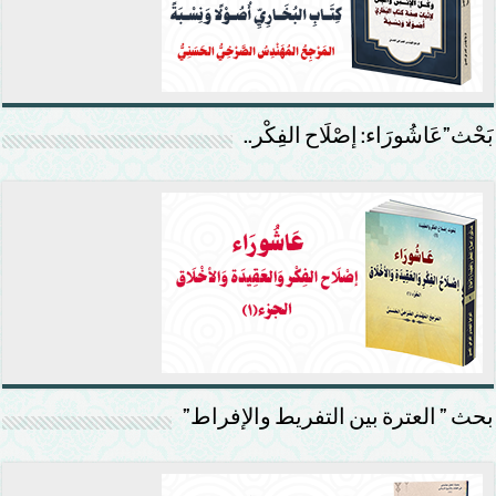
بَحْث”عَاشُورَاء: إصْلَاح الفِكْر..
بحث ” العترة بين التفريط والإفراط”