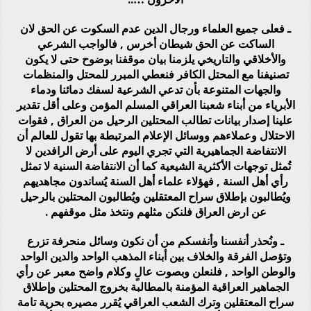
ـ فعلى جميع العلماء ورجال الدين عدم السكوت عن الحق لان
الساكت عن الحق شيطان أخرس , فالواجب الشرعي
والأخلاقي والتاريخي يلزمنا بيان موقفنا بوضوح حتى لا يكون
تصنيفنا مع المحتل الكافر فنعطي المبرر للمحتل والمنظمات
والجهات المتنوعة بأن تدعي الشرعية لسفك دمائنا ودماء
الأبرياء من أبناء شعبنا العراقي المسلم المؤمن وعلى أقل تقدير
علينا إصدار بيانات تطالب المحتلين الرحيل من العراق , فقوات
الاحتلال وعملاءهم ووسائل الإعلام المرتبطة بها تقول للعالم أن
الانتفاضة الجماهيرية التي تجري اليوم على أرض الرافدين لا
تُمثل توجهات الأكثرية الشيعية كما أن الانتفاضة السنية لا تمثل
رأي أهل السنة , فهؤلاء علماء أهل السنة يُساندون مجاهديهم
ويُطالبون بإطلاق سراح المعتقلين ويُطالبون المحتلين بالرحيل
عن ارض العراق فلنكن مثلهم ونتخذ مثل موقفهم .
ـ ونُحذر أنفسنا وأنفسكم من أن نكون وسائل منحرفة تزرع
وتؤصل الفرقة والخلاف بين أبناء المذهب الواحد والدين الواحد
والوطن الواحد , فلنعلن وبصوت عالٍ وكلام واضح معبر عن رأي
الجماهير العراقية المؤمنة بالمطالبة بخروج المحتلين وإطلاق
سراح المعتقلين وترك الشعب العراقي يُقرر مصيره بحرية تامة