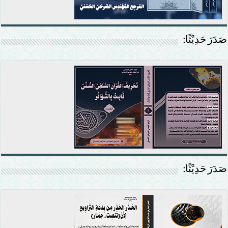
صَدَرَ حَدِيْثًا:
صَدَرَ حَدِيْثًا: