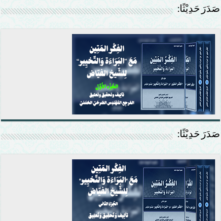
صَدَرَ حَدِيْثًا:
صَدَرَ حَدِيْثًا: