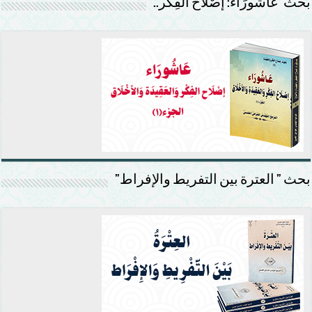
بَحْث”عَاشُورَاء: إصْلَاح الفِكْر..
بحث ” العترة بين التفريط والإفراط”