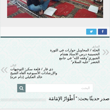
السابق
الحلة / المحاويل حوارات في الثورة
الحسينية درس الاستاذ هشام
الجبوري”وفقه الله” في جامع
الخضر “عليه السلام”
التالي
ذي قار / قلعة سكر: التوجيهات
والإرشادات الأسبوعية ألقاه الشيخ
خالد العكيلي (دام عزه)
صدر حديثًا بحث: ” أَطْوَارُ الإمَامَة