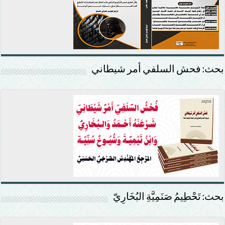
بحث: فحش السلفي أمر شيطاني
بحث: تَحْطِيمُ صَنَمِيَّةِ البُخَارِيّ