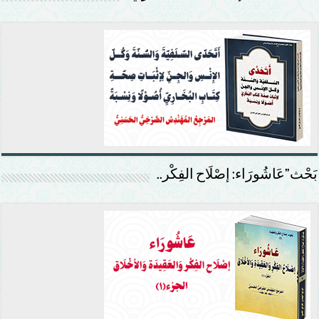
بَحْث”عَاشُورَاء: إصْلَاح الفِكْر..