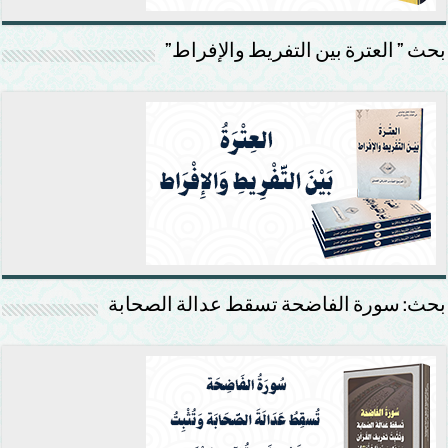
بحث ” العترة بين التفريط والإفراط”
بحث: سورة الفاضحة تسقط عدالة الصحابة