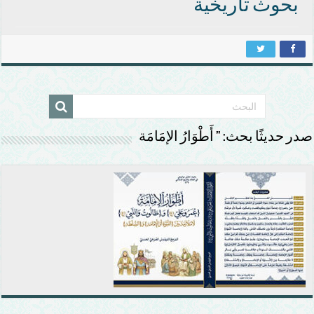
بحوث تاريخية
صدر حديثًا بحث: ” أَطْوَارُ الإمَامَة