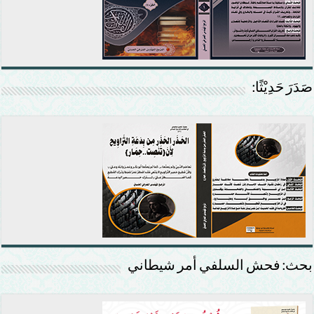
صَدَرَ حَدِيْثًا:
بحث: فحش السلفي أمر شيطاني