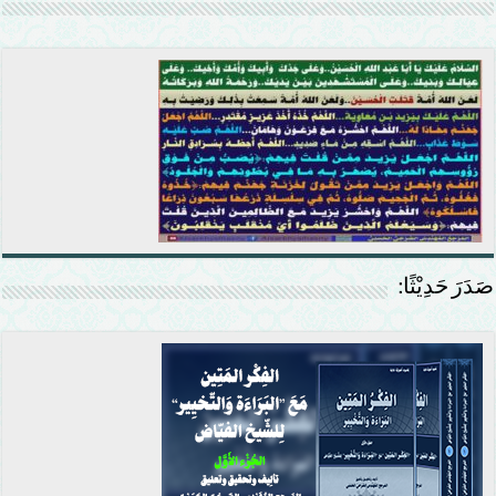
صَدَرَ حَدِيْثًا: