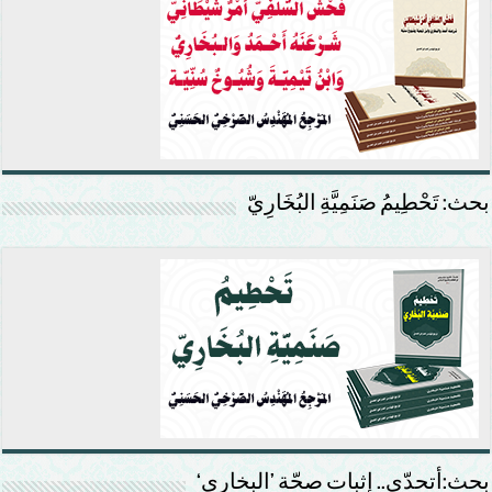
بحث: تَحْطِيمُ صَنَمِيَّةِ البُخَارِيّ
بحث:أتحدّى.. إثبات صحّة ’البخاري‘