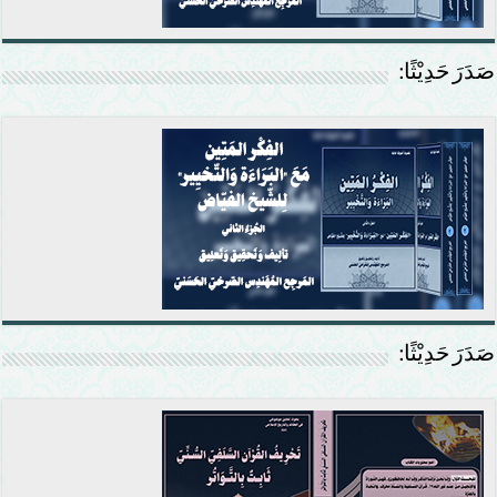
صَدَرَ حَدِيْثًا:
صَدَرَ حَدِيْثًا: