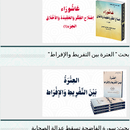
بحث ” العترة بين التفريط والإفراط”
بحث: سورة الفاضحة تسقط عدالة الصحابة