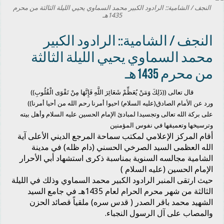
النجف / الشامية:: الرادود الكبير محمد السماوي يحيي الليلة الثالثة من محرم
1435هـ
النجف / الشامية:: الرادود الكبير
محمد السماوي يحيي الليلة الثالثة
من محرم 1435هـ
قال تعالى ((ذَلِكَ وَمَنْ يُعَظِّمْ شَعَائِرَ اللَّهِ فَإِنَّهَا مِنْ تَقْوَى الْقُلُوبِ))
ورد عن الأمام الصادق(عليه السلام) احيوا أمرنا رحم الله من أحيا أمرنا))
على بركة الله تعالى وتجسيدا لمبادئ الإمام الحسين عليه السلام وأهل بيته
وترسيخها وتعميقها في نفوس المؤمنين
أقام المركز الإعلامي لمكتب سماحة المرجع الديني الأعلى آية
الله العظمى السيد الصرخي الحسني (دام ظله) في مدينة
الشامية مجالسه السنوية بمناسبة ذكرى استشهاد أبي الأحرار
الإمام الحسين (عليه السلام )
حيث ارتقى المنبر الرادود الكبير محمد السماوي وذلك في الليلة
الثالثة من شهر محرم الحرام لعام 1435هـ في جامع السيد
الشهيد محمد باقر الصدر ( قدس سره) ملقياً قصائد الحزن
والمصاب على آل الرسول النجباء.