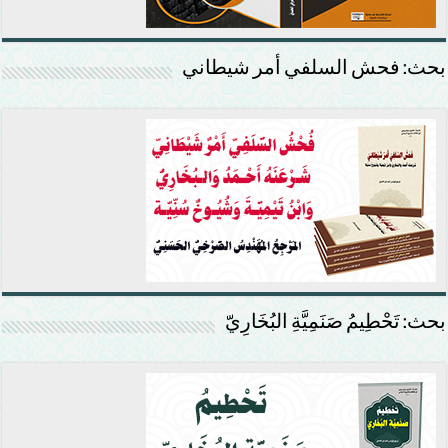
بحث: فحش السلفي أمر شيطاني
بحث: تَحْطِيمُ صَنَمِيَّةِ البُخَارِيّ