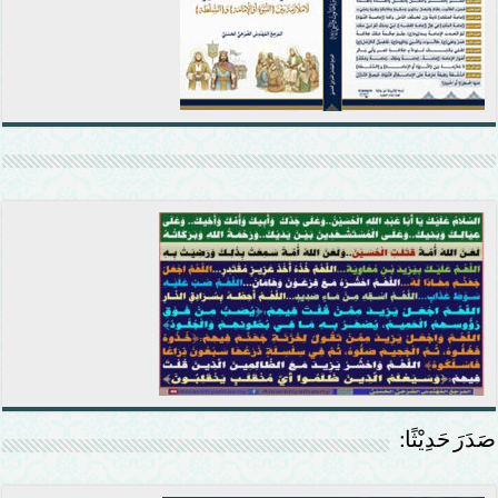
صَدَرَ حَدِيْثًا: