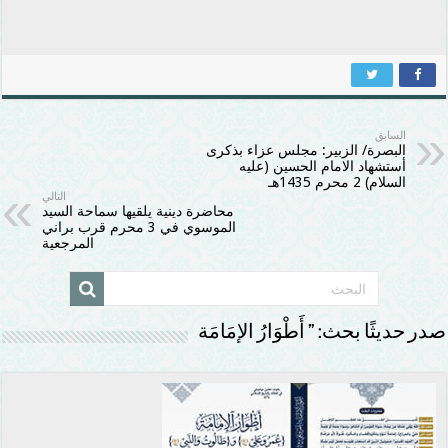
السابق
البصرة/ الزبير: مجلس عزاء بذكرى
أستشهاد الامام الحسين (عليه
السلام) 2 محرم 1435هـ
التالي
محاضرة دينية يلقيها سماحة السيد
الموسوي في 3 محرم قرب براني
المرجعية
صدر حديثًا بحث: ” أَطْوَارُ الإمَامَة