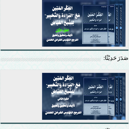
صَدَرَ حَدِيْثًا: