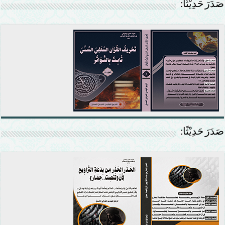
صَدَرَ حَدِيْثًا:
صَدَرَ حَدِيْثًا: