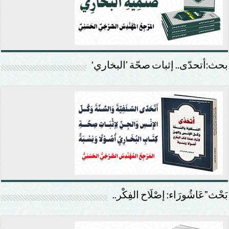
بحث:أتحدّى.. إثبات صحّة ’البخاري‘
بَحْث”عَاشُورَاء: إصْلَاح الفِكْر..