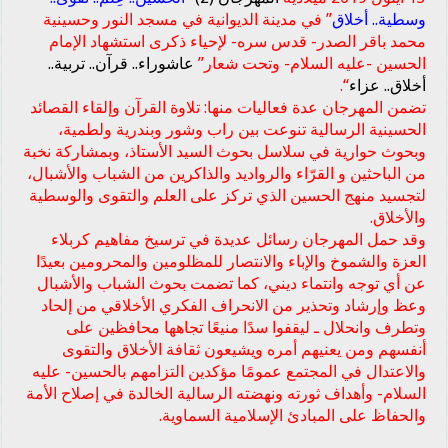
وسطية.. أخلاق
” في مدينة الديوانية في مسجد النور وحسينية
محمد باقر الصدر- قدس سره- لإحياء ذكرى استشهاد الإمام
الحسين -عليه السلام- وتحت شعار”
عاشوراء.. قرآن.. تربية..
أخلاق.. عزاء
“.
تضمن المهرجان عدة فعاليات منها: تلاوة القرآن وإلقاء القصائد
الحسينية الرسالية تنوعت بين راب وشور وبندرية ولطمية،
وبحوث حوارية في سلاسل بحوث السيد الأستاذ، وبمشاركة نخبة
من الباحثين و القرّاء والرواديد والذاكرين من الشباب والأشبال،
لتجسيد منهج الحسين الذي تركز على العلم والتقوى والوسطية
والأخلاق.
وقد حمل المهرجان رسائل عديدة في ترسيخ مفاهيم كربلاء
العزة والشموخ والإباء والانتصار للمظلومين والمحرومين بعيدًا
عن أي توجه وانتماء ديني، كما تضمت بحوث الشباب والأشبال
وعظ وإرشاد وتحذير من الانحراف الفكري الأخلاقي من إلحاد
وتطرف وانحلال ـ ليقفوا سدًا منيعًا تجاهها محافظين على
أنفسهم ومن يعنيهم أمره ويشيعون ثقافة الأخلاق والتقوى
والاعتدال في المجتمع عمومًا مؤكدين التزامهم بالحسين- عليه
السلام- وأهداف ثورته ونهضته الرسالية الخالدة في إصلاح الأمة
والحفاظ على المبادئ الإسلامية السماوية.