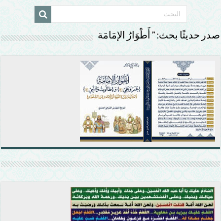
صدر حديثًا بحث: ” أَطْوَارُ الإمَامَة