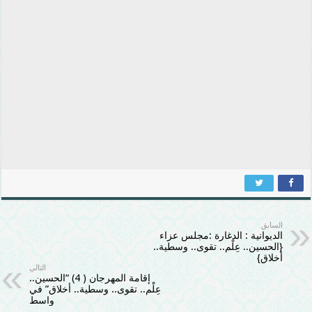
السابق
الديوانية : الدغارة :مجلس عزاء
{الحسين.. عِلْم.. تقوى.. وسطية..
أخلاق}
التالي
إقامة المهرجان ( 4) “الحسين..
عِلْم.. تقوى.. وسطية.. أخلاق” في
واسط