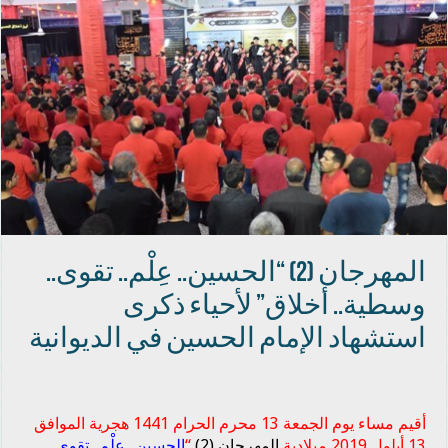
المهرجان (2) “الحسين.. عِلْم.. تقوى..
وسطية.. أخلاق” لأحياء ذكرى
استشهاد الإمام الحسين في الديوانية
أقيم مساء يوم الجمعة 13 محرم الحرام 1441 هجرية الموافق
13 أيلول 2019 ميلادية
المهرجان (2)
“
الحسين.. عِلْم.. تقوى..