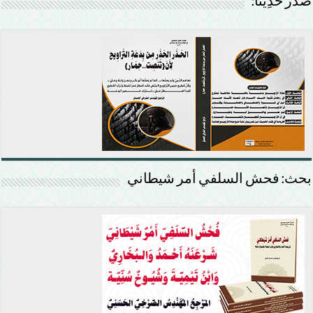
صَدَرَ حَدِيْثًا:
بحث: فحش السلفي أمر شيطاني