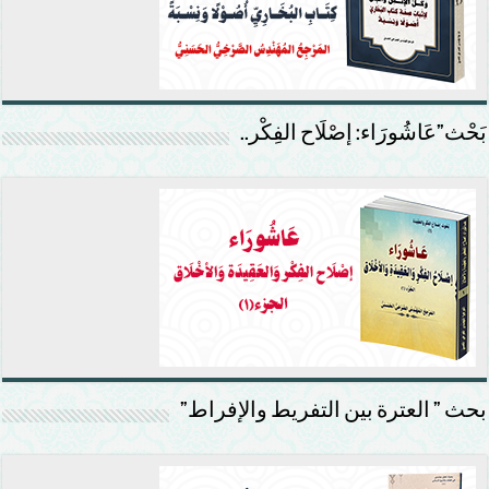
بَحْث”عَاشُورَاء: إصْلَاح الفِكْر..
بحث ” العترة بين التفريط والإفراط”