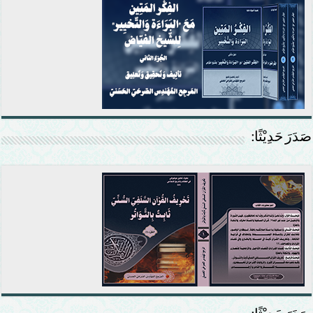
صَدَرَ حَدِيْثًا: