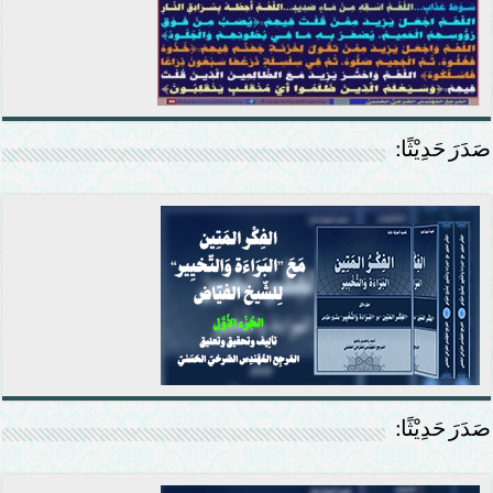
صَدَرَ حَدِيْثًا:
صَدَرَ حَدِيْثًا: