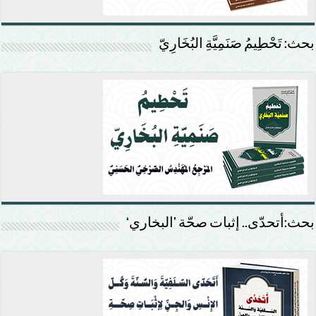
بحث: تَحْطِيمُ صَنَمِيَّةِ البُخَارِيّ
بحث:أتحدّى.. إثبات صحّة ’البخاري‘