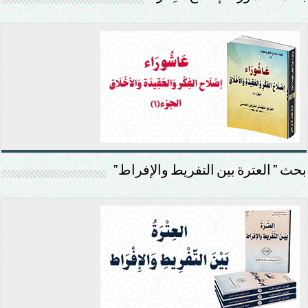
بحث ” العترة بين التفريط والإفراط”