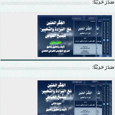
صَدَرَ حَدِيْثًا:
صَدَرَ حَدِيْثًا: