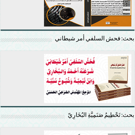
بحث: فحش السلفي أمر شيطاني
بحث: تَحْطِيمُ صَنَمِيَّةِ البُخَارِيّ