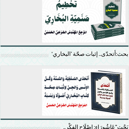
بحث:أتحدّى.. إثبات صحّة ’البخاري‘
بَحْث”عَاشُورَاء: إصْلَاح الفِكْر..