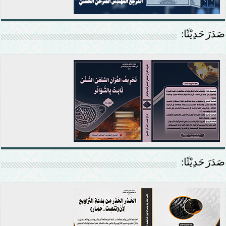
صَدَرَ حَدِيْثًا:
صَدَرَ حَدِيْثًا: