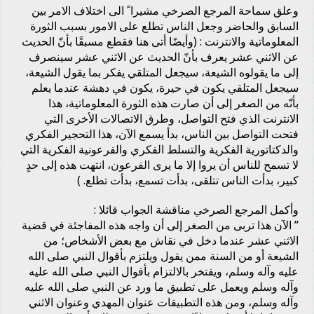
وعلق سماحة المرجع الصرخي مشيرا ً الى اختلاف الامر بين
السابق والحاضر وجعل الناس تطلع على الامور بسبب الثورة
المعلوماتية والانترنت : (وأيضًا أتى هنا فقطع مسبقًا بأنّ الحديث
عن الاثني عشر يعرف بأنّ الحديث عن الاثني عشر سينصرف
إلى ما يقولوه الشيعة، سيجعل المتلقي يفكر بما يقول الشيعة،
سيجعل المتلقي يكون في حيرة، يكون في دهشة عندما يعلم
بأنّه من الصغر إلى أن صارت هذه الثورة المعلوماتية، هذا
الانترنت الذي فتح التواصل، وطرق الاتصالات الأخرى التي
فتحت التواصل بين الناس، بدأ يسمع الآن، هذا التحجير الفكري
والدكتاتورية الفكرية والتسلط الفكري والفرعونية الفكرية التي
لا تسمح للناس أن يروا إلا ما يرى الفرعون، انتهت هذه إلى حدٍ
كبير، بدأت الناس تتلقى، بدأت تسمع، بدأت تطلع. )
وأكمل المرجع الصرخي مناقشة الجواب قائلا :
” الآن هذا تربى من الصغر إلى أن واجه هذه المفاجئة في قضية
الاثني عشر عندما دخل في نقاش مع بعض الأشخاص؛ من
الشيعة أو من السنة ممن يقول ويلتزم بأقوال النبي صلى الله
عليه وآله وسلم، ويفتخر بالالتزام بأقوال النبي صلى الله عليه
وآله وسلم ويعمل على تطبيق ما ورد عن النبي صلى الله عليه
وآله وسلم، ومن هذه التطبيقات عنوان المهدي وعنوان الاثني