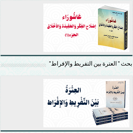
بحث ” العترة بين التفريط والإفراط”