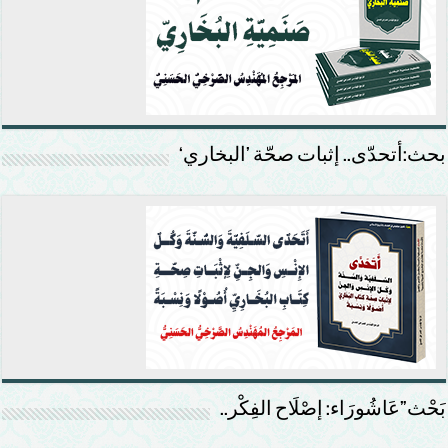
بحث:أتحدّى.. إثبات صحّة ’البخاري‘
بَحْث”عَاشُورَاء: إصْلَاح الفِكْر..