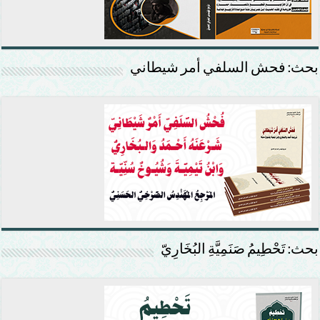
بحث: فحش السلفي أمر شيطاني
بحث: تَحْطِيمُ صَنَمِيَّةِ البُخَارِيّ