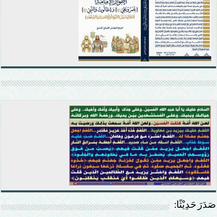
صَدَرَ حَدِيْثًا: