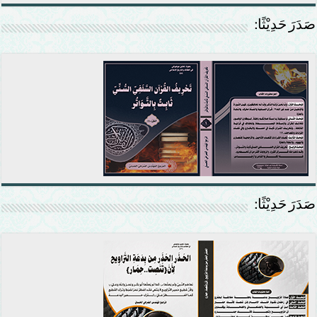
صَدَرَ حَدِيْثًا:
صَدَرَ حَدِيْثًا: