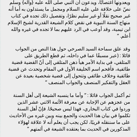
ويعدونها اغتصابًا، ويدعون أن النبي صلى الله عليه {وآله} وسلم
نصّ على خلافة علي عليه السلام ومجمل ما يستدلون به أما أنه
غير صحيح نقلًا أو غير سليم نظرًا، وتفصيل ذلك تجده في كتاب
منهاج السنة النبوية في نقض كلام الشيعة القدرية لشيخ الإسلام
ابن تيمية، وقد أوعب في الرد عليهم بما لا تجده في غيره والله
أعلم. ”
وقد علق سماحة السيد الصرخي حول هذا النص من الجواب
قائلا : (عبر مسبقًا عما في داخله، ثم قطع الطريق على
المتلقي، في بداية الأمر هيأ ذهن المتلقي إلى أنّ القضية قضية
طائفية، فأقحم اسم الخليفة الأول في المقام وتحدث عن قضية
طائفية وخلاف طائفي وتتحول إلى قضية شخصية بعيدة عن
العقل والتفكير المنصف والجواب المنصف ”
ثم أكمل الجواب قائلا : ” وأما ما ينسبه الشيعة إلى أهل السنة
من عجزهم عن الإجابة عن معرفة الأئمة الاثني عشر الذين
وردوا في كتاب البخاري، فهذا ليس صحيحًا. فإنّ أهل السنة
تكلموا في بيان هذا الحديث والجمع بينه وبين غيره من الأحاديث
على ما سننقله قريبًا، لكن يجب أن يعلم أنه لا علاقة لهؤلاء
المذكورين في الحديث بما يعتقده الشيعة في أئمتهم ”