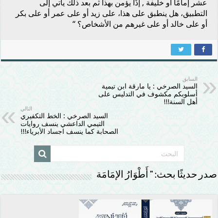
عشر إمامًا أو خليفة , إذًا يؤمن بهذا ثم بعد ذلك يأتي إلى
التطبيق، هل ينطبق على هذا، على زيد أو على عمر أو على بكر
أو على خالد أو على غيرهم من الأشخاص؟ “
السابق
السيد الصرخي : يا مارقة ابن تيمية
أسلوبكم مكشوف في التدليس على
أهل السنة!!!
التالي
السيد الصرخي : الخط التكفيري
التيمي الداعشي ينسف روايات
الصحابة كما ينسف اجساد الأبرياء!!!
صدر حديثًا بحث: ” أَطْوَارُ الإمَامَة