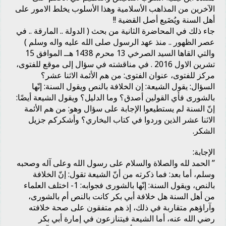
الآخرين من المذاهب الأسلامية وهذا الأسلوب يخلط الامور على
أهل السنة ويُضَيع أصل القضية !!
جاء ذلك في المحاضرة الثانية من بحث ( الدولة .. المارقة .. في
عصر الظهور .. منذ عهد الرسول صلى الله عليه واله وسلم )
والتي القاها السيد الصرخي 13 محرم 1438 هــ الموافق 15
تشرين الاول 2016 . في مناقشته في سؤال إلى موقع للفتوى،
مركز للفتوى، عنوان الفتوى: من هم الأئمة الاثنا عشر؟
السؤال: يقول الشيعة: إن الخلافة بالنص ويقول السنة: إنّها
بالشورى فأي القولين أصدق؟ وما الدليل؟ ويقول الشيعة أيضًا:
إنّ السنة لم يستطيعوا الإجابة على سؤال وهو: من هم الأئمة
الاثنا عشر الذين وردوا في كتاب البخاري؟ وأشكركم جزيل
الشكر.
الإجابة:
” الحمد لله والصلاة والسلام على رسول الله وعلى آله وصحبه
وسلم، أما بعد: فما ذكرته من أنّ الشيعة تقول: إنّ الخلافة
بالنص، ويقول السنة: إنّها بالشورى فجوابه: 1- اختلف العلماء
من أهل السنة هل خلافة أبي بكر كانت بالنص أم بالشورى،
وآراؤهم متقاربة في ذلك، إذ هم متفقون على صحة خلافته
رضي الله عنه، أما الشيعة فيتنازعون في إمارة أبي بكر