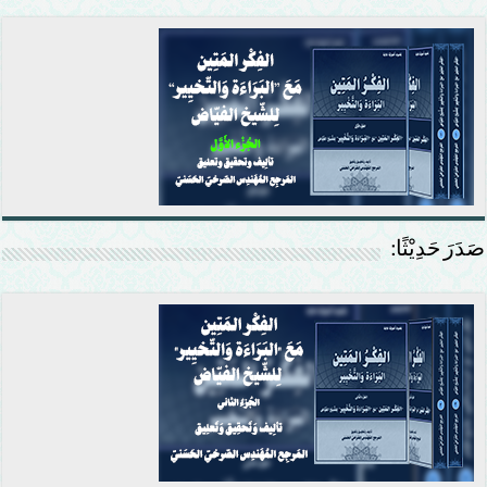
صَدَرَ حَدِيْثًا: