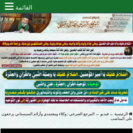
القائمة
الرئيسية
←
فيديو
←
المرجع الصرخي : وكلاء ومعتمدي وأزلام السيستاني يزحفون
على المناصب