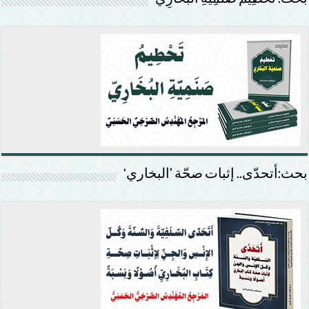
بحث:أتحدّى.. إثبات صحّة ’البخاري‘