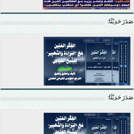
صَدَرَ حَدِيْثًا:
صَدَرَ حَدِيْثًا: