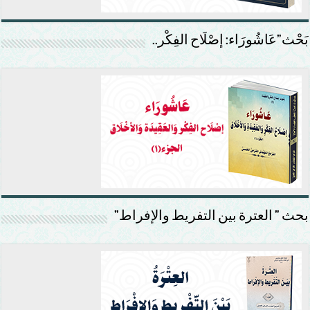
بَحْث”عَاشُورَاء: إصْلَاح الفِكْر..
بحث ” العترة بين التفريط والإفراط”