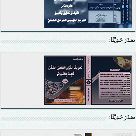
صَدَرَ حَدِيْثًا:
صَدَرَ حَدِيْثًا: