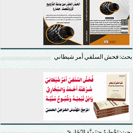
بحث: فحش السلفي أمر شيطاني
بحث: تَحْطِيمُ صَنَمِيَّةِ البُخَارِيّ