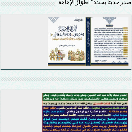
صدر حديثًا بحث: ” أَطْوَارُ الإمَامَة