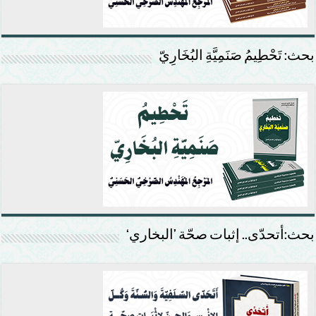
بحث: تَحْطِيمُ صَنَمِيَّةِ البُخَارِيّ
بحث:أتحدّى.. إثبات صحّة ’البخاري‘