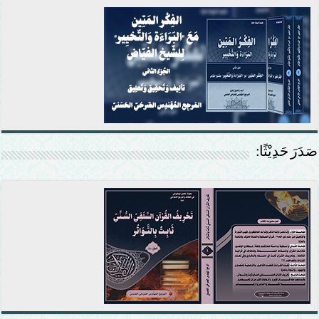
صَدَرَ حَدِيْثًا: