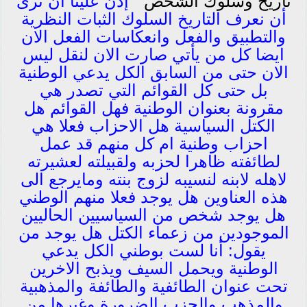
تاريخ وسلوك الشخص ”
إذن علينا أن نرى
أن نعرف التاريخ السلوك الثبات النظرية
والتطبيق والفعل وانعكاسات الفعل الان
ايضا كل من يأتي صارت الان لنقل ليس
الان حتى من السابق الكل يدعي الوطنية
بل حتى كل القوائم التي تصدر هي
مقرونة بعنوان الوطنية فهل القوائم هل
الكتل السياسية هل الاحزاب فعلا هي
احزاب وطنية ام كل منهم قد عمل
لطائفته ظاهرا لحزبه ولقبيلته لعشيرته
لاهله لابنه لنسيبه لزوج بنته ومايرجع الى
هذه العناوين هل يوجد فعلا منهم الوطني
هل يوجد شخص من السياسيين الحاليين
الموجودين من زعماء الكتل هل يوجد من
يقول: أنا لست بوطني الكل يدعي
الوطنية ويحمل السيف ويذبح الاخرين
تحت عنوان الطائفية والطائفة والمذهبية
والمذهب والحزب الضرورة وغيرها من