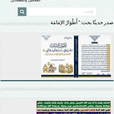
صدر حديثًا بحث: ” أَطْوَارُ الإمَامَة