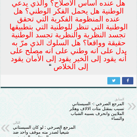
هل عنده اساس الاصلاح؟ والذي يدعي
الوطنية هل يحمل الفكر الوطني؟ هل
عنده المنظومة الفكرية التي تحقق
الوطنية التي تنظر للوطنية التي بتطبيقها
تجسد النظرية والنظرية تجسد الوطنية
حقيقة وواقعا؟ هل السلوك الذي مرّ به
يدل على انه وطني على انه مصلح على
أنه يقود إلى الخير يقود إلى الأمان يقود
إلى الخلاص
“
السابق
المرجع الصرخي :- السيستاني
تسبب بمقتل مئات الالاف وهجّر
الملايين وانحرف بسببه الشباب
والنساء
التالي
المرجع الصرخي : لو كان السيستاني
شيعياً لصدر منه موقف واحد ضد
المحتلين والمفسدين