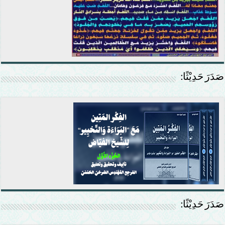
صَدَرَ حَدِيْثًا:
صَدَرَ حَدِيْثًا: