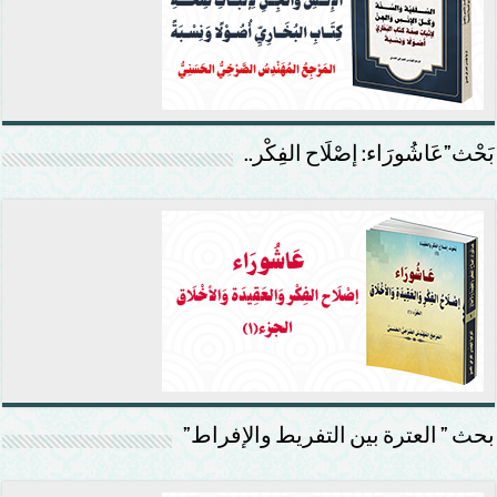
بَحْث”عَاشُورَاء: إصْلَاح الفِكْر..
بحث ” العترة بين التفريط والإفراط”