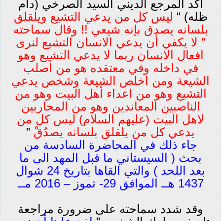
اكد المرجع الديني السيد الصرخي (دام
ظله) “
ليس كل من يدعي التشيع ويلقلق
بلسانه يصدق بإنه شيعي !! وقال سماحته
” لا يكفي أن يدعي الانسان التشيع لنرى
افعال الانسان ربما لا يدعي التشيع وهو
في داخله وفي معتقده هو من أصلب
الشيعة ومن اخلص الشيعة وشخص يدعي
التشيع وهو من اعداء أهل البيت وهو من
الناصبين المعاندين وهو من المحاربين
لاهل البيت (عليهم السلام) ليس كل من
يدعي كل من يلقلق بلسانه يصدُقْ
”
جاء ذلك في المحاضرة السادسة من
بحث ( السيستاني ما قبل المهد الى ما
بعد اللحد ) والتي القاها بتاريخ 24 شوال
1437 هــ الموافق 29- تموز – 2016 مــ
وقد شدد سماحته على ضرورة مراجعة