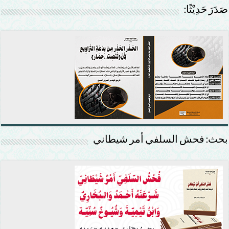
صَدَرَ حَدِيْثًا:
بحث: فحش السلفي أمر شيطاني