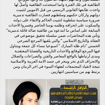
الطائفية في تلك الفترة وانما استحدثت الطائفية وأُصلّ لها
واخذت طابعها القانوني الرسمي من قبل الامويين لتثبيت
دولتهم واركان حكمهم وسلطتهم فصارت الطائفية تدميرية
ضرورة سياسية سلطوية لتثبيت الحاكم والابقاء على دولته
والسكوت على انحرافه وظلمه يومنا الحاضر وفسروا الاحداث
السابقة على اساس ما ابتدعوه من طائفية ضالة قاتلة تدميرية”
وتأتي هذه المحاضرات ضمن سلسلة تحقيق موضوعي في
العقائد والتاريخ الاسلامي ” والتي يلقيها المرجع الصرخي
الحسني “دام ظله المبارك ” اسبوعيا مساء كل جمعة ويتناول
فيها المرجع الوقائع والاحداث التاريخية والقضايا المعتقدية
ومدى أرتباطها بالواقع المعاصر والفتن والصراعات والضلال
والانحراف الذي نخر وينخر في جسد الامة العربية والاسلامية
نتيجة لانقياد المجتمعات لفقهاء السوء في اخر الزمان ومن
يرتبط بهم من سياسيين انتهازيين .