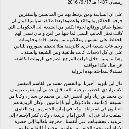
رمضان 1437 هـ 17/ 6/ 2016
على ان الساسة ومن يرتبط بهم من المدلسين والمفترين
حرفوا الحقائق والوقائع واعطوها بعدا طائفيا سياسيا فبدل ان
ينقلوا حقائق ووقائع لجوء الكثير من الشيعة الى الحكومات التي
كانت تمثل الجانب السني لما فيها من امن وأمان نسبي لهم
للحفاظ على انفسهم وعائلاتهم من بطش قادة وحكومات
وجماعات شيعية اخرى كالزيدية مثلا تجدهم يصورون للناس
على ان كل الاحداث كانت طائفية وبين الشيعة والسنة ..
وهذا ما يتبين خلال قراءة المرجع الصرخي للرويات الكاشفة
عن مثل هكذا مواقف
مستدلا سماحته بهذه الرواية
قال ابن بابويه : أخبرنا ابو الحسن محمد بن القاسم المفسر
الاسترآبادي الخطيب رحمه الله ، قال حدثني أبو يعقوب يوسف
بن محمد بن زياد وأبو الحسن علي بن محمد بن سيار ، وكانا من
الشيعة الإمامية ، قالا : وكان أبوانا إماميين ، وكان الزيدية هم
الغالبون في استرآباد ، وكنا في إمارة الحسن بن زيد العلوي
الملقب بالداعي إلى الحق إمام الزيدية ، وكان كثير الإصغاء إلى
الزيدية ، فخشيناهم على أنفسنا ، فخرجنا بأهالينا إلى حضرة
الإمام أبي محمد الحسن بن علي بن محمد أبا القائم عليهم