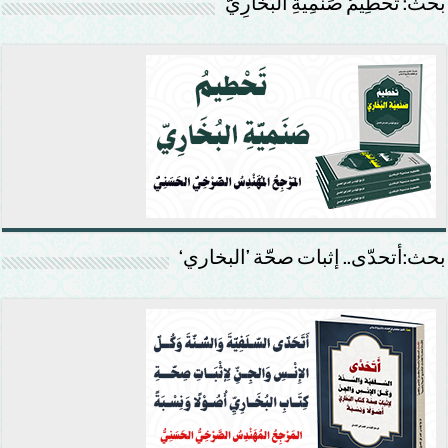
بحث: تَحْطِيمُ صَنَمِيَّةِ البُخَارِيّ
بحث:أتحدّى.. إثبات صحّة ’البخاري‘