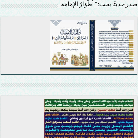
صدر حديثًا بحث: ” أَطْوَارُ الإمَامَة