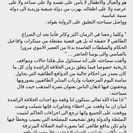
هو والعيال والاطفال لا يأمن على نفسه ولا على نساءه ولا على
عرضه ولا على اطفاله، يهرب من دولة شيعية وزيدية الى دولة
سنية عباسية.
وواصل سماحته التعليق على الرواية بقوله :
” وكلما رجعنا في الزمان اكثر وكاثر فأننا نجد ان الصراع
الطائفي لا حقيقة له بل هي قضية مفتعلة من مبتكرات وافاعيل
الحكام والسلطات الفاسدة بدءا من العصر الاموي مرورا
بالعباسي والى يومنا الحاضر … ”
وألفت سماحته على انه سيتناول مثل هكذا حالات ومواقف
تاريخية خصوصا فيما يتعلق بزمن الخلافة الراشدة وأن كل ما
كان يصدر من احكام خالية من الدوافع الطائفية التي يحاول
ساسة اليوم المرجعيات وارباب المنابر الطائفيين يصورونها
ويحقنون فيها اذهان الناس بعنوان نصرة المذهب حيث قال
سماحته :
” اذا شاء الله تعالى ستكون لنا وقفة مع احداث الخلافة الراشدة
لبيان ان ما وقعت من اخطاء وتجاوزات فإنها شملت وعمت
ووقعت على الجميع وانها ترجع الى اجراءات الحاكم لتثبيت
السلطة والدولة وفق تشخيصه للمصلحة التي يصيب ويخطأ فيها
ولم تكن بدافع طائفي كما يصوره ائمة الضلالة المرتزقة
المستأكلون واتباعهم الجهلة الناعقون فلا وجود للدوافع