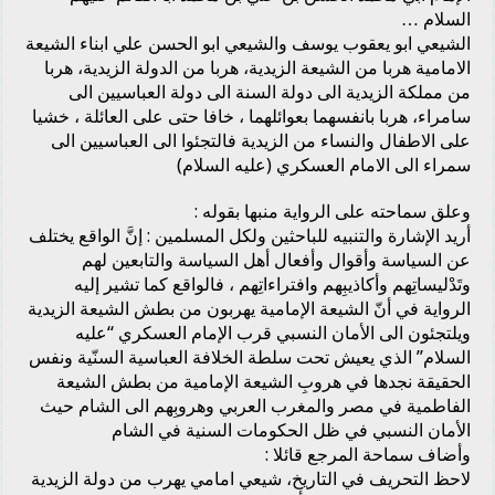
السلام …
الشيعي ابو يعقوب يوسف والشيعي ابو الحسن علي ابناء الشيعة
الامامية هربا من الشيعة الزيدية، هربا من الدولة الزيدية، هربا
من مملكة الزيدية الى دولة السنة الى دولة العباسيين الى
سامراء، هربا بانفسهما بعوائلهما ، خافا حتى على العائلة ، خشيا
على الاطفال والنساء من الزيدية فالتجئوا الى العباسيين الى
سمراء الى الامام العسكري (عليه السلام)
وعلق سماحته على الرواية منبها بقوله :
أريد الإشارة والتنبيه للباحثين ولكل المسلمين : إنَّ الواقع يختلف
عن السياسة وأقوال وأفعال أهل السياسة والتابعين لهم
وتَدْليساتِهم وأكاذيبِهم وافتراءاتِهم ، فالواقع كما تشير إليه
الرواية في أنّ الشيعة الإمامية يهربون من بطش الشيعة الزيدية
ويلتجئون الى الأمان النسبي قرب الإمام العسكري “عليه
السلام” الذي يعيش تحت سلطة الخلافة العباسية السنّية ونفس
الحقيقة نجدها في هروبِ الشيعة الإمامية من بطش الشيعة
الفاطمية في مصر والمغرب العربي وهروبِهم الى الشام حيث
الأمان النسبي في ظل الحكومات السنية في الشام
وأضاف سماحة المرجع قائلا :
لاحظ التحريف في التاريخ، شيعي امامي يهرب من دولة الزيدية