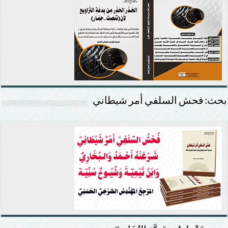
بحث: فحش السلفي أمر شيطاني