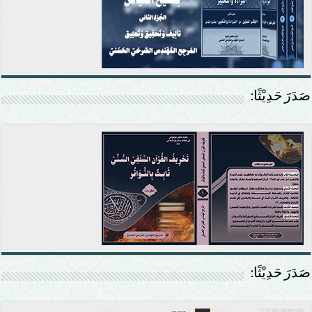
صَدَرَ حَدِيْثًا:
صَدَرَ حَدِيْثًا: