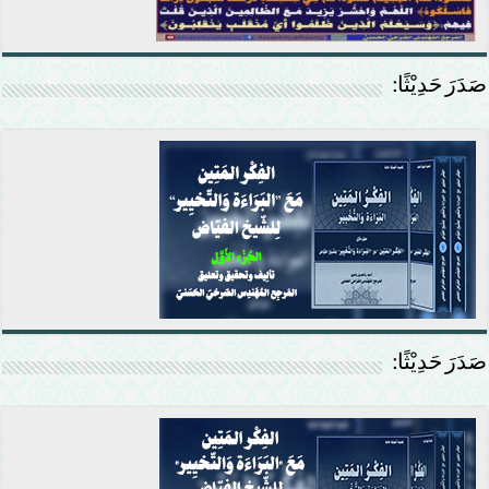
صَدَرَ حَدِيْثًا:
صَدَرَ حَدِيْثًا: