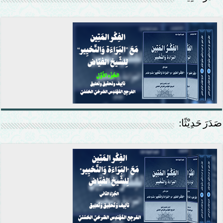
صَدَرَ حَدِيْثًا: