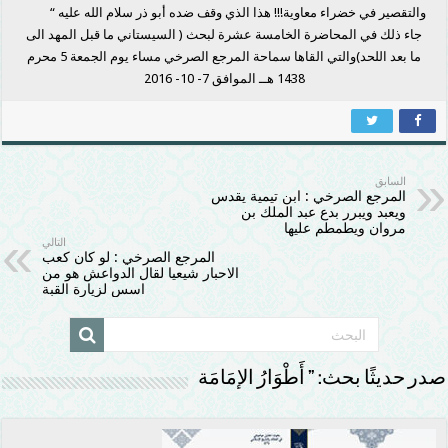
والتقصير في خضراء معاوية!!! هذا الذي وقف ضده أبو ذر سلام الله عليه “
جاء ذلك في المحاضرة الخامسة عشرة لبحث ( السيستاني ما قبل المهد الى
ما بعد اللحد)والتي القاها سماحة المرجع الصرخي مساء يوم الجمعة 5 محرم
1438 هــ الموافق 7- 10- 2016
السابق
المرجع الصرخي : ابن تيمية يقدس
ويعبد ويبرر بدع عبد الملك بن
مروان ويطمطم عليها
التالي
المرجع الصرخي : لو كان كعب
الاحبار شيعيا لقال الدواعش هو من
اسس لزيارة القبة
صدر حديثًا بحث: ” أَطْوَارُ الإمَامَة