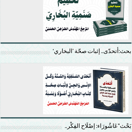
بحث:أتحدّى.. إثبات صحّة ’البخاري‘
بَحْث”عَاشُورَاء: إصْلَاح الفِكْر..