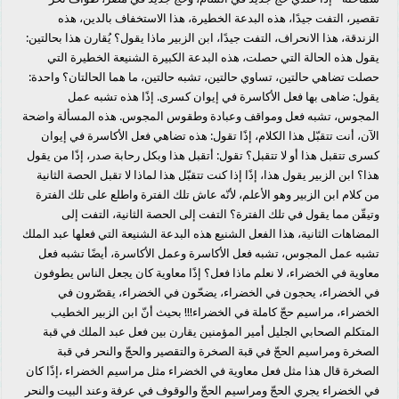
تقصير، التفت جيدًا، هذه البدعة الخطيرة، هذا الاستخفاف بالدين، هذه
الزندقة، هذا الانحراف، التفت جيدًا، ابن الزبير ماذا يقول؟ يُقارن هذا بحالتين:
يقول هذه الحالة التي حصلت، هذه البدعة الكبيرة الشنيعة الخطيرة التي
حصلت تضاهي حالتين، تساوي حالتين، تشبه حالتين، ما هما الحالتان؟ واحدة:
يقول: ضاهى بها فعل الأكاسرة في إيوان كسرى. إذًا هذه تشبه عمل
المجوس، تشبه فعل ومواقف وعبادة وطقوس المجوس. هذه المسألة واضحة
الآن، أنت تتقبّل هذا الكلام، إذًا تقول: هذه تضاهي فعل الأكاسرة في إيوان
كسرى تتقبل هذا أو لا تتقبل؟ تقول: أتقبل هذا وبكل رحابة صدر، إذًا من يقول
هذا؟ ابن الزبير يقول هذا، إذًا إذا كنت تتقبّل هذا لماذا لا تقبل الحصة الثانية
من كلام ابن الزبير وهو الأعلم، لأنّه عاش تلك الفترة واطلع على تلك الفترة
وتيقّن مما يقول في تلك الفترة؟ التفت إلى الحصة الثانية، التفت إلى
المضاهات الثانية، هذا الفعل الشنيع هذه البدعة الشنيعة التي فعلها عبد الملك
تشبه عمل المجوس، تشبه فعل الأكاسرة وعمل الأكاسرة، أيضًا تشبه فعل
معاوية في الخضراء، لا نعلم ماذا فعل؟ إذًا معاوية كان يجعل الناس يطوفون
في الخضراء، يحجون في الخضراء، يضحّون في الخضراء، يقصّرون في
الخضراء، مراسيم حجّ كاملة في الخضراء!!! بحيث أنّ ابن الزبير الخطيب
المتكلم الصحابي الجليل أمير المؤمنين يقارن بين فعل عبد الملك في قبة
الصخرة ومراسيم الحجّ في قبة الصخرة والتقصير والحجّ والنحر في قبة
الصخرة قال هذا مثل فعل معاوية في الخضراء مثل مراسيم الخضراء ،إذًا كان
في الخضراء يجري الحجّ ومراسيم الحجّ والوقوف في عرفة وعند البيت والنحر