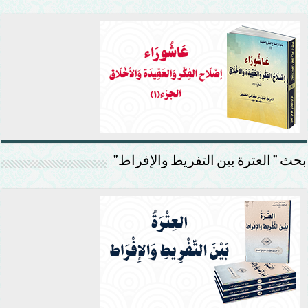
بحث ” العترة بين التفريط والإفراط”