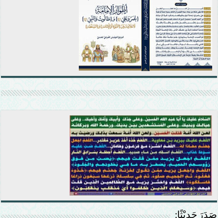
صَدَرَ حَدِيْثًا: