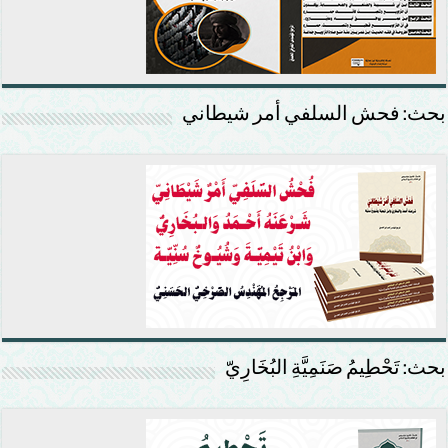
بحث: فحش السلفي أمر شيطاني
بحث: تَحْطِيمُ صَنَمِيَّةِ البُخَارِيّ