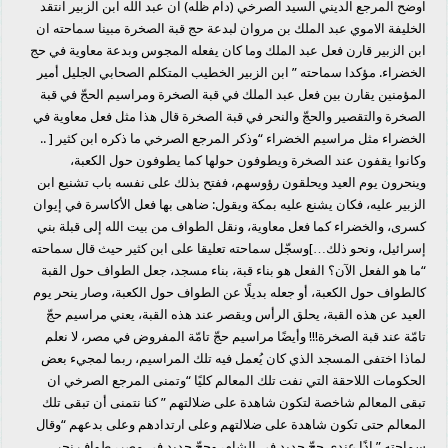
اوضح المرجع الديني السيد الصرخي (دام ظله) ان عبد الله ابن الزبير انتقد
الخليفة الاموي عبد الملك بن مروان لبدعة حج قبة الصخرة مبينا سماحته ان
ابن الزبير قارن فعل عبد الملك وما كان يفعله المجوس وبدعة معاوية في حج
الخضراء. مؤكدا سماحته ” ابن الزبير الخطيب المتكلم الصحابي الجليل أمير
المؤمنين يقارن بين فعل عبد الملك في قبة الصخرة ومراسيم الحجّ في قبة
الصخرة والتقصير والحجّ والنحر في قبة الصخرة قال هذا مثل فعل معاوية في
الخضراء مثل مراسيم الخضراء “وذكر المرجع الصرخي ما ذكره ابن كثير [ ..
وكانوا يقفون عند الصخرة ويطوفون حولها كما يطوفون حول الكعبة،
وينحرون يوم العيد ويحلقون رؤوسهم، ففتح بذلك على نفسه باب تشنيع ابن
الزبير عليه، فكان يشنع عليه بمكة ويقول: ضاهى بها فعل الأكاسرة في إيوان
كسرى، والخضراء كما فعل معاوية، ونقل الطواف من بيت الله إلى قبلة بني
إسرائيل، ونحو ذلك…]وسجّل سماحته تعليقا على ابن كثير حيث قال سماحته
“ما هو الفعل الآن؟ الفعل هو بناء قبة، بناء مسجد، جعل الطواف حول القبة
كالطواف حول الكعبة، أو جعله بديلًا عن الطواف حول الكعبة، وصار ينحر يوم
العيد عن هذه القبة، يحلق الرأس ويقصر عند هذه القبة، يعني مراسيم حجّ
تامّة عند قبة الصخرة!!! وأيضًا مراسيم حجّ تامّة المفروض في مصر، لا نعلم
لماذا اختفى المسجد الذي كان يُعمل فيه تلك المراسيم، ربما لمجيء بعض
الحكومات اللاحقة التي نفت تلك المعالم كليًا “وتمنى المرجع الصرخي ان
تبقى المعالم شاخصة لتكون شاهدة على ضلالتهم ” كنا نتمنى أن تبقى تلك
المعالم حتى تكون شاهدة على ضلالتهم وعلى ارتدادهم وعلى بدعهم “وقال
سماحته ” إذًا عندي حجّ جديد في الشام، وحجّ جديد في مصر، طواف نحر