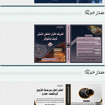
صَدَرَ حَدِيْثًا:
صَدَرَ حَدِيْثًا: