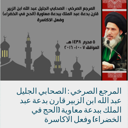
المرجع الصرخي : الصحابي الجليل
عبد الله ابن الزبير قارن بدعة عبد
الملك ببدعة معاوية (الحج في
الخضراء) وفعل الاكاسرة