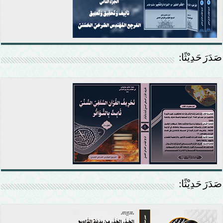
صَدَرَ حَدِيْثًا:
صَدَرَ حَدِيْثًا: