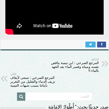
السابق
المرجع الصرخي : ابن تيمية يناقض
نفسه ومبناه وفسر الماء بعد الجهد
بالماء !!
التالي
المرجع الصرخي : نسعى لأيقاف
نزيف الدماء والتقليل من التغرير
بأبنائنا بسبب شبهات التيمية
صدر حديثًا بحث: ” أَطْوَارُ الإمَامَة