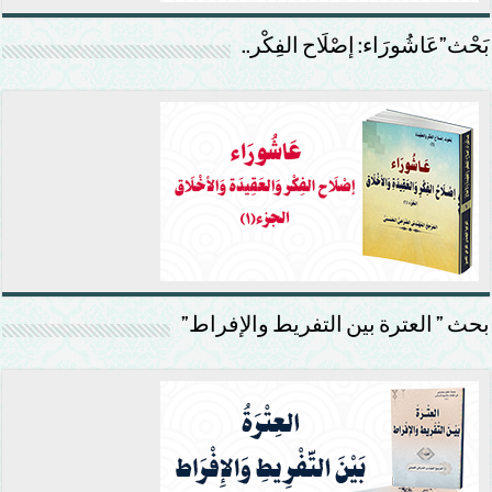
بَحْث”عَاشُورَاء: إصْلَاح الفِكْر..
بحث ” العترة بين التفريط والإفراط”