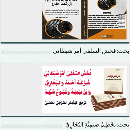
بحث: فحش السلفي أمر شيطاني
بحث: تَحْطِيمُ صَنَمِيَّةِ البُخَارِيّ