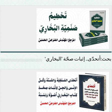
بحث:أتحدّى.. إثبات صحّة ’البخاري‘