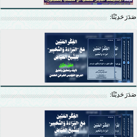
صَدَرَ حَدِيْثًا:
صَدَرَ حَدِيْثًا: