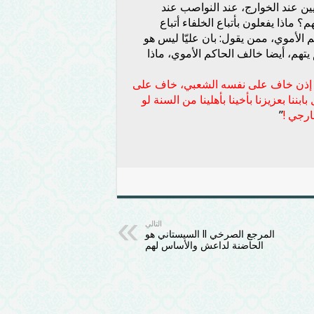
ن عند الخوارج، عند النواصب عند
 ماذا يفعلون بأتباع الخلفاء أتباع
لأموي، ممن يقول: بان عليّا ليس هو
يتهم، أيضا خالف الحاكم الأموي، ماذا
ذن خاف على نفسه الشعبي، خاف على
نا بعزيزنا بأخينا بأهلينا من السنة لو
ارجي !
”
التالي
‏المرجع الصرخي‬ ll السيستاني هو
الحاضنة لداعش والأساس لهم