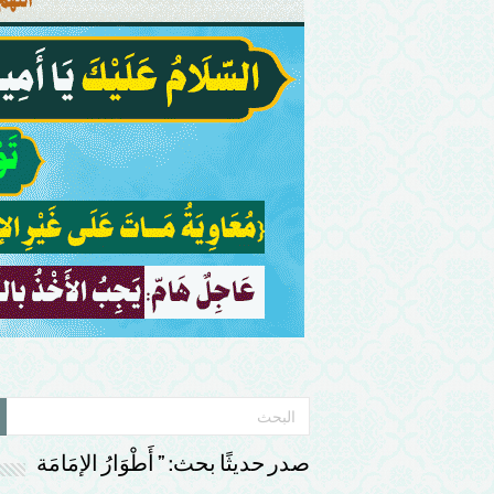
صدر حديثًا بحث: ” أَطْوَارُ الإمَامَة