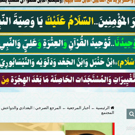
الرئيسية
←
أخبار المرجعية
←
المرجع الصرخي : البغدادي والدواعش و
المجتمع