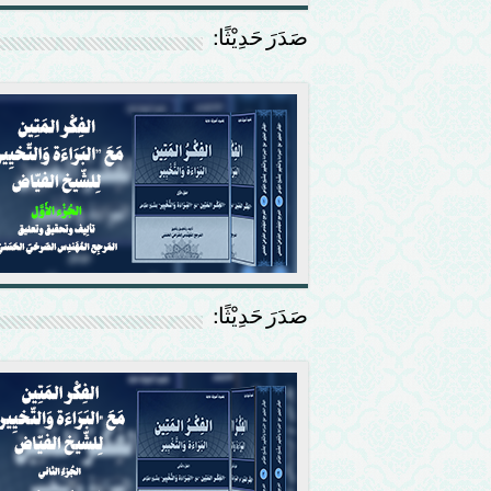
صَدَرَ حَدِيْثًا:
صَدَرَ حَدِيْثًا: