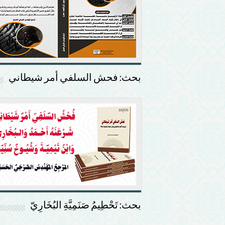
بحث: فحش السلفي أمر شيطاني
بحث: تَحْطِيمُ صَنَمِيَّةِ البُخَارِيّ