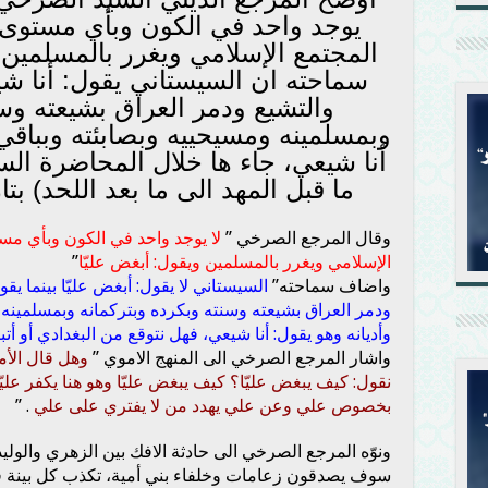
يوجد واحد في الكون وبأي مستوى م
المجتمع الإسلامي ويغرر بالمسلمين و
سماحته ان السيستاني يقول: أنا ش
والتشيع ودمر العراق بشيعته وسن
وبمسلمينه ومسيحييه وبصابئته وبباقي 
أنا شيعي، جاء ها خلال المحاضرة ال
ما قبل المهد الى ما بعد اللحد) بتاريخ 1 ذي القعدة
وقال المرجع الصرخي ”
لا يوجد واحد في الكون وبأي مست
الإسلامي ويغرر بالمسلمين ويقول: أبغض عليّا
”
واضاف سماحته”
السيستاني لا يقول: أبغض عليّا بينما يق
ودمر العراق بشيعته وسنته وبكرده وبتركمانه وبمسلمينه 
وأديانه وهو يقول: أنا شيعي، فهل نتوقع من البغدادي أو أتب
واشار المرجع الصرخي الى المنهج الاموي ”
وهل قال الأم
نقول: كيف يبغض عليّا؟ كيف يبغض عليّا وهو هنا يكفر علي
بخصوص علي وعن علي يهدد من لا يفتري على علي
. ”
ونوّه المرجع الصرخي الى حادثة الافك بين الزهري والولي
سوف يصدقون زعامات وخلفاء بني أمية، تكذب كل بينة فإذا