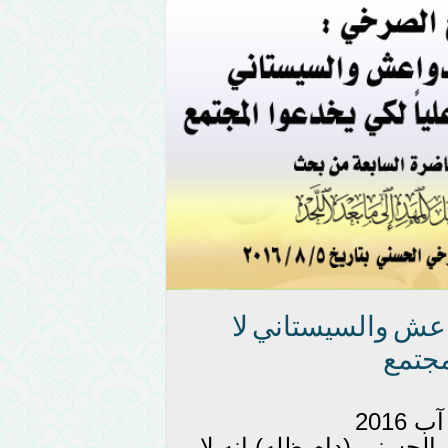
اعش والسيستاني لا
مجتمع
لحسني (دام ظله) انه لا