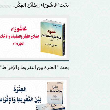
بَحْث”عَاشُورَاء: إصْلَاح الفِكْر..
بحث ” العترة بين التفريط والإفراط”