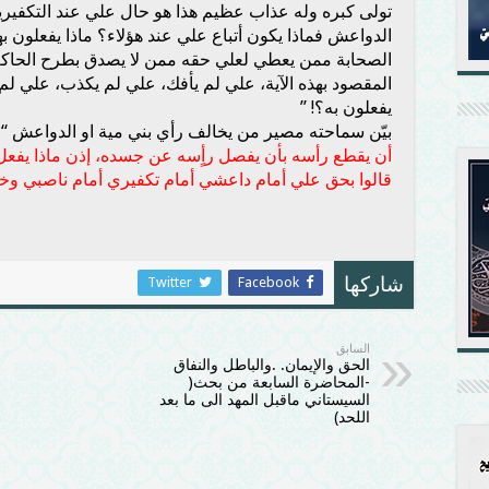
تولى كبره وله عذاب عظيم هذا هو حال علي عند التكفيريي
الدواعش فماذا يكون أتباع علي عند هؤلاء؟ ماذا يفعلون بهم؟
الصحابة ممن يعطي لعلي حقه ممن لا يصدق بطرح الحاكم ا
المقصود بهذه الآية، علي لم يأفك، علي لم يكذب، علي لم 
يفعلون به؟!
”
بيّن سماحته مصير من يخالف رأي بني مية او الدواعش “
إ
أن يقطع رأسه بأن يفصل رأٍسه عن جسده، إذن ماذا يفعل بابن
قالوا بحق علي أمام داعشي أمام تكفيري أمام ناصبي وخ
Twitter
Facebook
شاركها
السابق
الحق والإيمان. .والباطل والنفاق
-المحاضرة السابعة من بحث(
السيستاني ماقبل المهد الى ما بعد
اللحد)