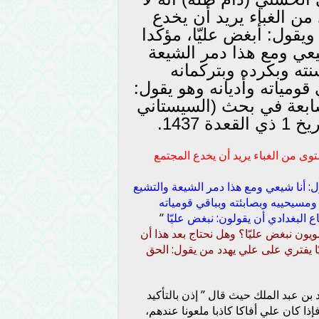
ن الغباء يريد أن يخدع
يقول: أبغض عليّا، مؤكدا
يعي ومع هذا دمر الشيعة
ته وبكرده وبتركمانه
قومياته وأديانه وهو يقول:
سابعة في بحث (السيستاني
 1437.
وى من الغباء يريد أن يخدع المجتمع
ول: أنا شيعي ومع هذا دمر الشيعة والتشيع
ومسيحييه وبصابئته وبباقي قومياته
اع البغدادي أن يقولون: نبغض عليّا
”
ويون نبغض عليّا؟ وهل نحتاج بعد هذا أن
ّا يفتري على علي يهدد من يقول: الحق
د بن عبد الملك حيث قال ”
إذن بالتأكيد
 كان علي أفاكا كاذبا ملعونا عندهم،