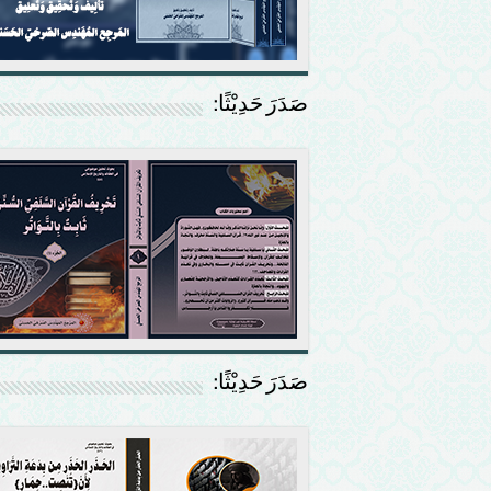
صَدَرَ حَدِيْثًا:
صَدَرَ حَدِيْثًا: