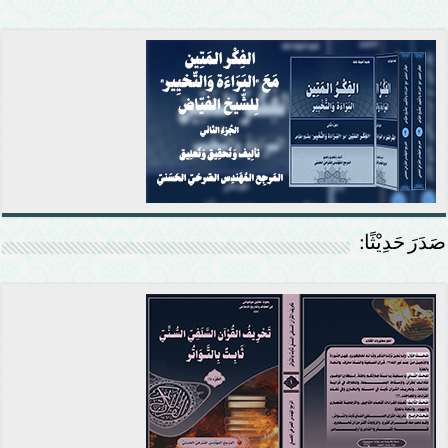
صَدَرَ حَدِيْثًا: