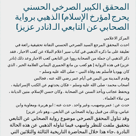
المحقق الكبير الصرخي الحسني
يحرج (مؤرخ الإسلام) الذهبي برواية
الصحابي عن التابعي الـ (نادر عزيز)
المركز الاعلامي
احدث المحقق المرجع السيد الصرخي الحسني التفاتة تحقيقية رائعة في
تعليقة على ما ذكره الذهبي في كتاب سير اعلام النبلاء عن كعب الاحبار ، فقد
ذكر الذهبي ان جملة من الصحابة رووا عن التابعي كعب الاحبار وعد ذلك (نادر
عزيز) في هذه الرواية [ هو كعب بن ماتع الحميري اليماني العلامة الحبر ، الذي
كان يهوديا فأسلم بعد وفاة النبي – صلى الله عليه وسلم –
وقدم المدينة من اليمن في أيام عمر رضي الله عنه ، فجالس
أصحاب محمد- صلى الله عليه وسلم – فكان يحدثهم عن الكتب الإسرائيلية ،
ويحفظ عجائب ويأخذ السنن عن الصحابة . وكان حسن الإسلام، متين الديانة ،
من نبلاء العلماء .
حدث عن : عمر،وصهيب، وغير واحد . حدث عنه : ابو هريرة ،ومعاوية وابن
عباس، وذلك من قبيل رواية الصحابي عن التابعي ، وهو نادر عزيز]
وقد تناول المحقق الصرخي موضوع رواية الصحابي عن التابعي
بتحقيق ملفت للنظر واسهب فيما تناوله الذهبي عن هذه الحالة
النادرة ،جاء هذا خلال المحاضرة التاريخية الثالثة والثلاثين التي