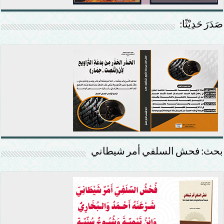
صَدَرَ حَدِيْثًا:
بحث: فحش السلفي أمر شيطاني