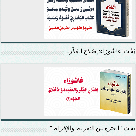
بَحْث”عَاشُورَاء: إصْلَاح الفِكْر..
بحث ” العترة بين التفريط والإفراط”