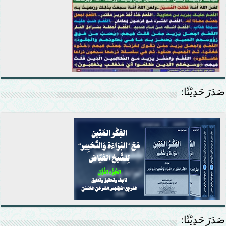
صَدَرَ حَدِيْثًا:
صَدَرَ حَدِيْثًا: