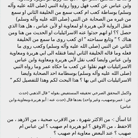
وابن عباس عن كعب فهل رووا رواية النبي (صلى الله عليه وآله
وسلم) بوساطة كعب ام كعب سمع من الخليفة الثاني او سمع
من غيره من الصحابة عن النبي (صلى الله عليه وآله وسلم)
فنقل الرواية لأبي هريرة او لمعاوية او لأبن عباس ، هل هذا الذي
حصل ؟؟ او انهم حدثوا عنه الاسرائيليات او الحديث من هنا ومن
هناك ؟ ” وتابع سماحته ” اي كعب روى ما سمع من الخليفة
الثاني عن النبي (صلى الله عليه وآله وسلم) وكعب روى ما
فعله وما قاله الخليفة الثاني ايضا فنقله الى ابي هريرة ومعاوية
وابن عباس وايضا كعب نقل لأبي هريرة ومعاوية وابن عباس
الاسرائيليات فهم نقلوا عن كعب ما حكاه عمر وما رواه النبي
(صلى الله عليه وآله وسلم) بوسطامة احد الصحابة وايضا
الاسرائيليات التي اتى بها ؟ هذا البحث لكم وهذا للتفصيل لكم ”
واكمل المحقق الصرخي تحقيقه المستفيض بقوله ” قال الذهبي (حدث
عن : عمر،وصهيب، وغير واحد) بعدها قال (حدث عنه :
أبو هريرة
،ومعاوية،
وابن
عباس
)
انا اسأل :- من الاكثر شهرة ، من الاقرب صحبة ، من الازهد ، من
الاحفظ ، من الاوفق ؟ ابو هريرة ام صهيب ؟ ابن عباس ام
صهيب ؟ عند البعض معاوية ام صهيب ؟