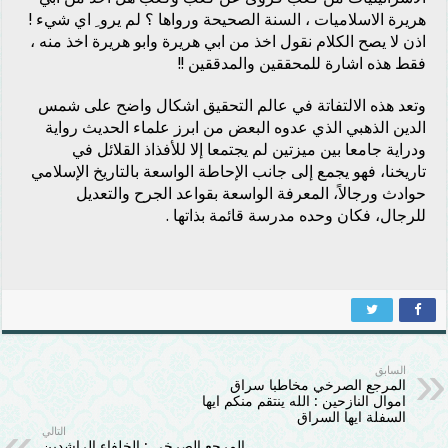
هريرة الاسلاميات ، السنة الصحيحة ورواها ؟ لم يرو ِ اي شيء !
اذن لا يصح الكلام نقول اخذ من ابي هريرة وابو هريرة اخذ منه ،
فقط هذه اشارة للمحققين والمدققين !!
وتعد هذه الالتفاتة في عالم التحقيق اشكال واضح على شمس
الدين الذهبي الذي عدوه البعض من ابرز علماء الحديث رواية
ودراية جامعا بين ميزتين لم يجتمعا إلا للأفذاذ القلائل في
تاريخنا، فهو يجمع إلى جانب الإحاطة الواسعة بالتاريخ الإسلامي
حوادث ورجالاً، المعرفة الواسعة بقواعد الجرح والتعديل
للرجال، فكان وحده مدرسة قائمة بذاتها .
السابق
المرجع الصرخي مخاطبا سراق
اموال النازحين : الله ينتقم منكم ايها
السفلة ايها السراق
التالي
المرجع الصرخي : الخلفاء الراشدين