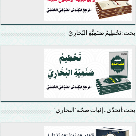
بحث: تَحْطِيمُ صَنَمِيَّةِ البُخَارِيّ
بحث:أتحدّى.. إثبات صحّة ’البخاري‘