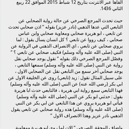
القاها عبر الانترنت بتاريخ 12 شباط 2015 الموافق 22 ربيع
الثاني 1436.
حيث تحدث المرجع الصرخي عن حالة رواية الصحابي عن
التابعي التي عدها الذهبي (نادر عزيز) بقوله ” اذن صحابي تحدث
عن تابعي ، ابو هريرة صحابي ومعاوية صحابي وابن عباس
صحابي ، كيف رووا عن تابعي ؟ كل انسان يسأل يقول : لما
يروي صحابي عن تابعي ، اي الانصراف الذهني في الرواية عن
النبي (صلى الله عليه وآله وسلم) فكيف صحابي عن تابعي ؟ ”
وفصّل المرجع الصرخي ذلك بقوله ” نقول يوجد صحابي نقل
رواية عن النبي (صلى الله عليه وآله وسلم) سمعها التابعي ،
يوجد صحابي آخر سمع من التابعي نقل عن الصحابي الاول ،
على سبيل المثال نقول : زيد (تابعي) روى عن الخليفة الاول عن
ابي بكر (رضي الله عنه) عن النبي (صلى الله عليه وآله وسلم)
فهذا التابعي سمع رواية ابي هريرة ، فالتابعي حدث ابا هريرة
بقول : حدثني ابو بكر عن النبي (صلى الله عليه وآله وسلم)
فيأتي ابو هريرة يروي عن هذا التابعي عن ابي بكر عن النبي
(صلى الله عليه وآله وسلم) هذه رواية صحابي عن تابعي يقول
الذهبي نادر عزيز وهذا الانصراف الاول ”
واضاف المحقق الصرخي ” الان لما روى ابو هريرة ومعاوية