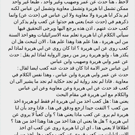
لاحظ ، هنا حدث عن عمر وصهيب وغير واحد ، طبعا غير واحد
ممكن تشمل ابا هريرة وتشمل معاوية وتشمل ابن عباس لكنه
لم يذكر ابا هريرة ولا معاوية ولا ابن عباس في (حدث عن) وانما
ذكرهم في (حدث عنه) يعني هم حدثوا عن كعب ولم يذكر ان
كعب حدث عنهم ، اذن هذه يرجع اليها ويرجى التحقيق فيها
سيأتي الكلام ان ابا هريرة تعلم منه الاسرائيليات وهو اخذ السنة
من ابي هريرة ، هذا علم هذا وهذا علم هذا ، الان لنبحث هل ان
كعب روى عن ابي هريرة ؟ اذا كان روى عن ابي هريرة لماذا لم
يكذر هنا ، وابو هريرة رمز من رموز الرواية لماذا لم يقل : حدث
عن عمر وابي هريرة وصهيب وابن عباس
ابن عباس حبر الامة اذا كان قد حدث عنه كعب ايضا لقال :
حدث عن عمر وابي هريرة وابن عباس ، وهذا نفس الكلام في
معاوية . فاذا لم نجد رواية لم نجد حكاية لم نجد ما يشير الى ان
كعب قد حدث عن ابي هريرة وعن معاوية وعن ابن عباس
والكلام مع ابي هريرة في مقام البحث
يعني هذا : هل كعب اخذ من ابي هريرة ام فقط ابو هريرة اخذ
من كعب ؟ التفت جيدا ارجع ودقق في هذا ، فاذا وجد بأن ابا
هريرة لم يرو ِ عن كعب ماذا يعني هذا ؟ وان كعباً لا يروي عن
ابي هريرة ؟ هل ها يعني ان هذا اخذ من هذا وهذا اخذ من هذا ؟
اطلاقا لا يعني هذا ، اي ان ابا هريرة روى عن كعب اي اخذ
الاسرائيليات من كعب فروى عن كعب وكعب هل اخذ من ابي