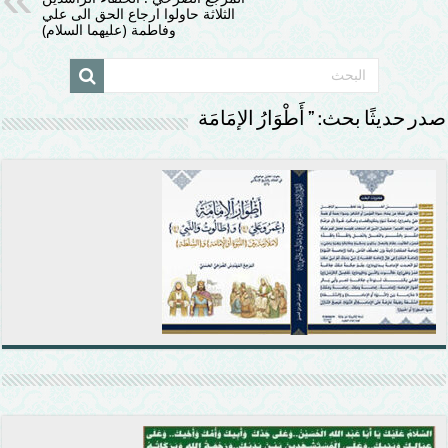
الثلاثة حاولوا ارجاع الحق الى علي
وفاطمة (عليهما السلام)
صدر حديثًا بحث: ” أَطْوَارُ الإمَامَة