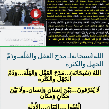
الله (سبحانه)…مدح العقل والقلّة…وذمّ
الجهل والكثرة
اللهُ (سُبحَانَه)…مَدَحَ العَقْل وَالقِلّة…وَذَمّ
الجَهْلَ والكَثْرة
لَا يُفَرّقونَ…بَيْنَ إنسَانٍ وَإنسان..ولَا بَيْنَ
مَكَانٍ وَمَكان
الْعُقُول…البَيَان…الأَدِلَّة