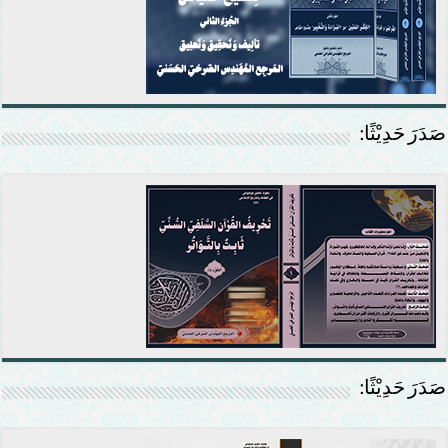
صَدَرَ حَدِيْثًا:
صَدَرَ حَدِيْثًا: