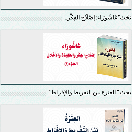
بَحْث”عَاشُورَاء: إصْلَاح الفِكْر..
بحث ” العترة بين التفريط والإفراط”