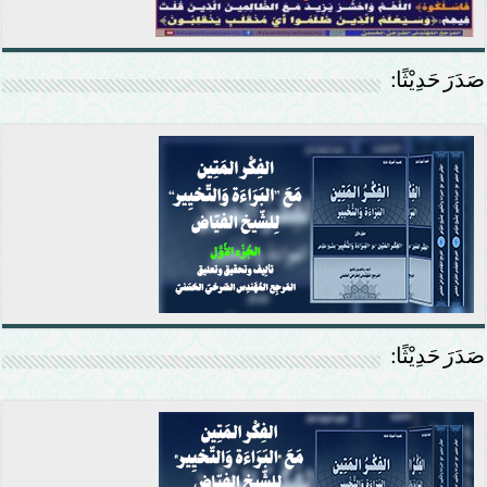
صَدَرَ حَدِيْثًا:
صَدَرَ حَدِيْثًا: