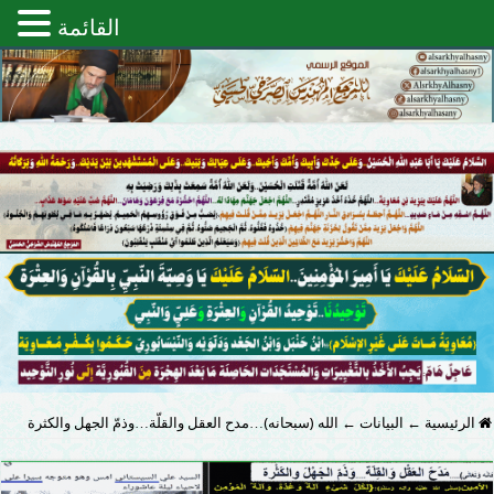
القائمة
الرئيسية
←
البيانات
←
الله (سبحانه)…مدح العقل والقلّة…وذمّ الجهل والكثرة