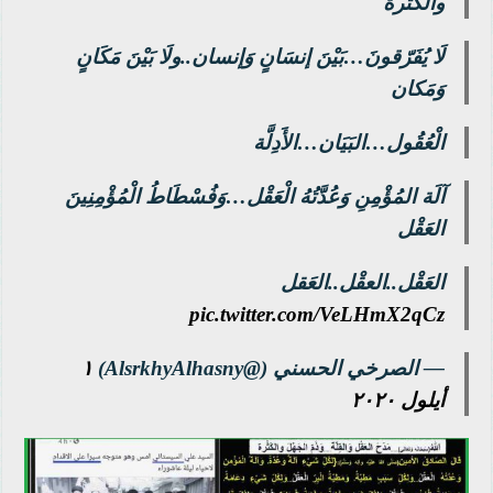
والكَثْرة
لَا يُفَرّقونَ…بَيْنَ إنسَانٍ وَإنسان..ولَا بَيْنَ مَكَانٍ
وَمَكان
الْعُقُول…البَيَان…الأَدِلَّة
آلَة المُؤْمِنِ وَعُدَّتُهُ الْعَقْل…وَفُسْطَاطُ الْمُؤْمِنِينَ
العَقْل
العَقْل..العقْل..العَقل
pic.twitter.com/VeLHmX2qCz
— الصرخي الحسني (@AlsrkhyAlhasny)
١
أيلول ٢٠٢٠