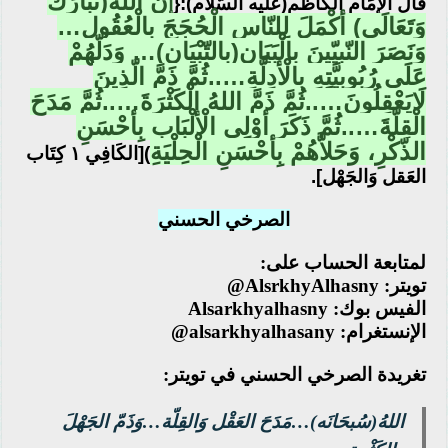
نَّ اللهَ(تَبَارَكَ
قَالَ الإمَام الكَاظم(عَليه السّلام):{
إ
وَتَعَالَى) أكْمَلَ لِلنّاسِ الْحُجَجَ بِالْعُقُولِ…
وَنَصَرَ النّبِيّينَ بِالْبَيَانِ(بِالتّبْيَان)… وَدَلّهُمْ
عَلَى رُبُوبِيَّتِهِ بِالْأدِلَّةِ…..ثُمَّ ذَمَّ الّذِينَ
لَايَعْقِلُونَ…..ثُمَّ ذَمَّ اللهُ الْكَثْرَةَ…..ثُمَّ مَدَحَ
الْقِلّةَ…..ثُمَّ ذَكَرَ أوْلِي الْألْبَابِ بِأحْسَنِ
الذّكْرِ، وَحَلاَّهُمْ بِأحْسَنِ الْحِلْيَةِ
)[الكَافِي ١ كِتَاب
العَقل وَالجَهْل].
الصرخي الحسني
لمتابعة الحساب على:
تويتر: AlsrkhyAlhasny@
الفيس بوك: Alsarkhyalhasny
الإنستغرام: alsarkhyalhasany@
تغريدة الصرخي الحسني في تويتر:
اللهُ(سُبحَانَه)…مَدَحَ العَقْل وَالقِلّة…وَذَمّ الجَهْلَ