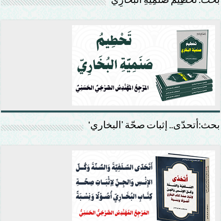
بحث: تَحْطِيمُ صَنَمِيَّةِ البُخَارِيّ
بحث:أتحدّى.. إثبات صحّة ’البخاري‘