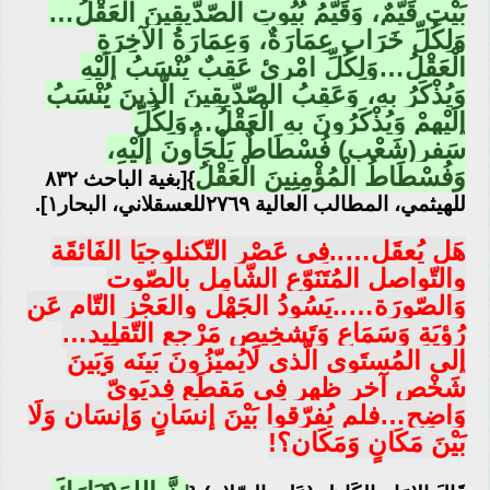
بَيْتٍ قَيّمٌ، وَقَيّمُ بُيُوتِ الصّدّيقِينَ الْعَقْلُ…
وَلِكُلِّ خَرَابٍ عِمَارَةٌ، وَعِمَارَةُ الآخِرَةِ
الْعَقْلُ…وَلِكُلِّ امْرِئٍ عَقِبٌ يُنْسَبُ إلَيْهِ
وَيُذْكَرُ بِهِ، وَعَقِبُ الصّدّيقِينَ الّذِينَ يُنْسَبُ
إلَيْهِمْ وَيُذْكَرُونَ بِهِ الْعَقْلُ…وَلِكُلِّ
سَفرٍ(شَعْبٍ) فُسْطَاطٌ يَلْجَأُونَ إلَيْهِ،
وَفُسْطَاطُ الْمُؤْمِنِينَ الْعَقْلُ
}[بغية الباحث ٨٣٢
للهيثمي، المطالب العالية ٢٧٦٩للعسقلاني، البحار١].
هَل يُعقَل…..فِي عَصْرِ التّكنلوجيَا الفَائقَة
والتّواصل المُتَنَوّع الشّامِل بالصّوت
وَالصّورَة…..يَسُودُ الجَهْل والعَجْز التّام عَن
رُؤيَةِ وَسَمَاعِ وَتَشخِيص مَرْجع التّقلِيد…
إلى المُستَوى الّذي لَايُميّزُونَ بَينَه وَبَينَ
شَخْصٍ آخر ظهر فِي مَقطَعٍ فِديَوِيّ
وَاضِح…فلم يُفرّقوا بَيْنَ إنسَانٍ وَإنسَان وَلَا
بَيْنَ مَكَانٍ وَمَكَان؟!