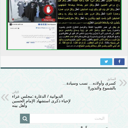
السابق
كسرى وأولاده… نسب وسيادة…
بالشموع والنذور!!
التالي
الديوانية / الدغارة :مجلس عزاء
لإحياء ذكرى استشهاد الإمام الحسين
وأهل بيته