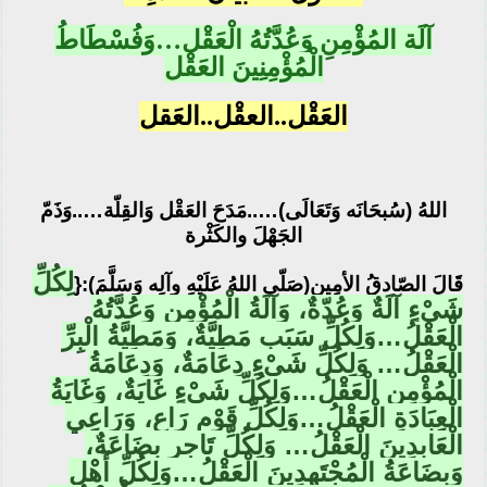
آلَة المُؤْمِنِ وَعُدَّتُهُ الْعَقْل…وَفُسْطَاطُ
الْمُؤْمِنِينَ العَقْل
العَقْل..العقْل..العَقل
اللهُ (سُبحَانَه وَتَعَالَى)…..مَدَحَ العَقْل وَالقِلّة…..وَذَمّ
الجَهْلَ والكَثْرة
لِكُلِّ
قَالَ الصّادقُ الأمِين(صَلّى اللهُ عَلَيْهِ وآلِه وَسَلَّمَ):{
شَيْءٍ آلَةٌ وَعُدّةٌ، وَآلَةُ الْمُؤْمِنِ وَعُدَّتُهُ
الْعَقْلُ…وَلِكُلِّ سَبَبٍ مَطِيَّةٌ، وَمَطِيَّةُ الْبِرِّ
الْعَقْلُ… وَلِكُلِّ شَيْءٍ دِعَامَةٌ، وَدِعَامَةُ
الْمُؤْمِنِ الْعَقْلُ…وَلِكُلِّ شَيْءٍ غَايَةٌ، وَغَايَةُ
الْعِبَادَةِ الْعَقْلُ…وَلِكُلِّ قَوْمٍ رَاعٍ، وَرَاعِي
الْعَابِدِينَ الْعَقْلُ… وَلِكُلِّ تَاجِرٍ بِضَاعَةٌ،
وَبِضَاعَةُ الْمُجْتَهِدِينَ الْعَقْلُ…وَلِكُلِّ أَهْلِ