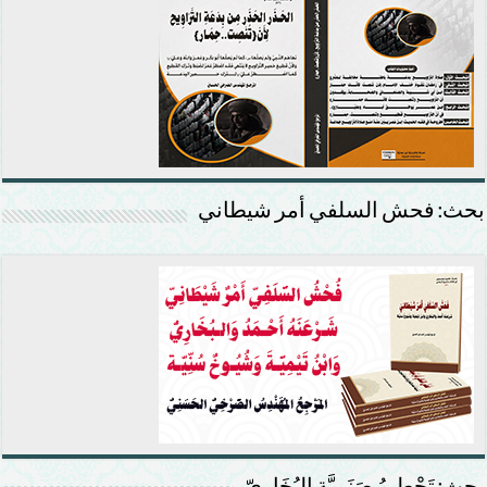
بحث: فحش السلفي أمر شيطاني