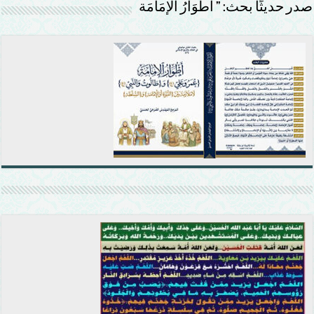
صدر حديثًا بحث: ” أَطْوَارُ الإمَامَة