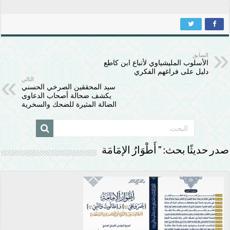
السابق
الأسلوب المليشياوي لأتباع ابن كاطع
دليل على فراغهم الفكري
التالي
سيد المحققين الصرخي الحسني
يكشف ضحالة أصحاب الدعاوى
الضالة المثيرة للضحك والسخرية
صدر حديثًا بحث: ” أَطْوَارُ الإمَامَة