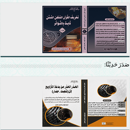
صَدَرَ حَدِيْثًا: