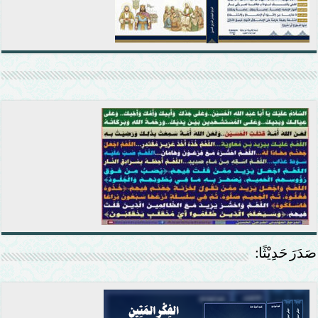
صَدَرَ حَدِيْثًا: