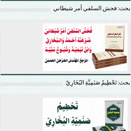
بحث: فحش السلفي أمر شيطاني
بحث: تَحْطِيمُ صَنَمِيَّةِ البُخَارِيّ