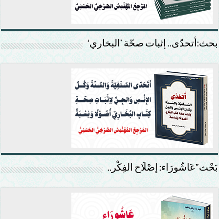
بحث:أتحدّى.. إثبات صحّة ’البخاري‘
بَحْث”عَاشُورَاء: إصْلَاح الفِكْر..