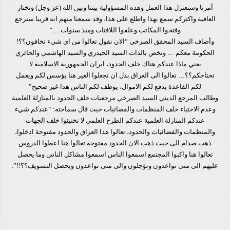
أمرنا وسنعتزل هذا العمل وهذه المسؤولية بيننا وبين الله (عز وجل) ونختار
العافية واكثركم سمع بهذا واطلع على هذا، وقد سمعنا منهم انه قريبا سنرجع
وفتحوا المكاتب وعلقوا اللافتات ومنذ سنوات …”
وأضاف السيد المحقق الصرخي “الان نقول تعالوا من اي شيء تخافون؟؟!
الحكومة معكم … ونخص بالذات السيد الحيدري والسيد الهاشمي والحائري
يعني ماذا عندكم هناك خلف الحدود، ايران الجمهورية الاسلامية لا
تحتاجكم؟؟… تعالوا الى العراق بدل ان تجعلوا الغير هنا يؤسس لكم ويعمل
لكم القاعدة يدفع لكم الاموال، يوظف لكم الناس هذا غير صحيح”
وطالب المرجع الديني السيد الصرخي مرجعيات خلف الحدود بالمنازلة العلمية
وعدم الاختباء خلف المنظمات والفضائيات حيث قال سماحته: “عندكم شيء
عندكم المنازلة العلمية عندكم الطرح العلمي لا تختبئوا خلف الجهات
والمنظمات والفضائيات والحدود، تعالوا هذا العراق والحدود مفتوحة ادخلوا،
ذهب صدام الى حيث ذهب الان الحدود مفتوحة تعالوا هنا اعطوا الدروس
تعالوا هنا واكبوا المجتمع اسمعوا الناس اسمعوا مشاكل الناس وما يحصل
عليهم الى متى تواعدون وتؤجلون والى متى تواعدون ويحصل التسويف؟؟!!”.