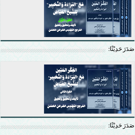
صَدَرَ حَدِيْثًا:
صَدَرَ حَدِيْثًا: