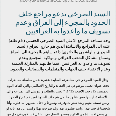
مباهلات اصحاب الدعاوى المنحرفة مرجعيات خارج الحدود
السيد الصرخي يدعو مراجع خلف
الحدود بالمجيء إلى العراق وعدم
تسويف ما واعدوا به العراقيين
وجه سماحة المرجع الاعلى السيد الصرخي الحسني (دام ظله)
عتبه الى المراجع والاساتذة الذين هم خارج العراق (السيد
الحيدري والهاشمي والحائري) داعيا إياهم بالمجيء الى العراق
وسماع مشاكل الشعب العراقي ومواكبة المجتمع وعدم
تسويف ما وعدوا به العراقيين، فيما طالبهم بالمنازلة العلمية
وعدم الاختفاء خلف الجهات والمنظمات والفضائيات والحدود.
وقال السيد الصرخي في محاضرته السابعة عشرة ضمن سلسلة محاضرات
تحت عنوان تحليل موضوعي في العقائد والتاريخ الاسلامي والتي القاها اليوم
الخميس، 15 رجب الاصب 1435، “العتب والطلب والتوسل الى المراجع والى
الاساتذة، ليسوا ممن هنا وإنما لمن هم خلف الحدود لمن هم خارج الحدود
ولمن سمعنا منهم ومنذ سنوات وفرحنا وسررنا وادخل السرور الى قلوبنا وأنا
شخصيا فرحت بهذا، وانتم تعلمون بهذا وقد صرحت بهذا وكتبت عن هذا بانه لو
اتى بعض الاساتذة من الخارج وتصدوا للعمل في الداخل فسنكون في حل من