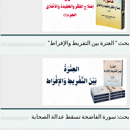
بحث ” العترة بين التفريط والإفراط”
بحث: سورة الفاضحة تسقط عدالة الصحابة