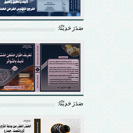
صَدَرَ حَدِيْثًا:
صَدَرَ حَدِيْثًا: