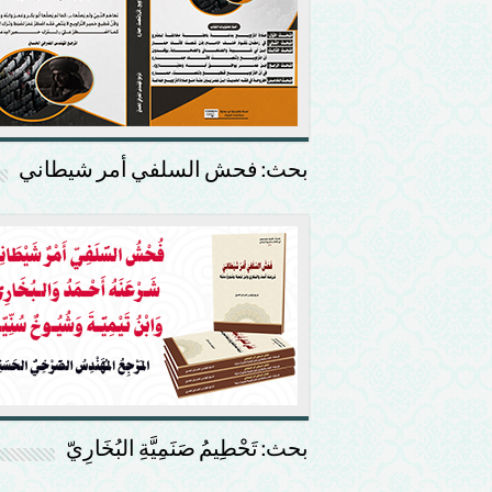
بحث: فحش السلفي أمر شيطاني
بحث: تَحْطِيمُ صَنَمِيَّةِ البُخَارِيّ