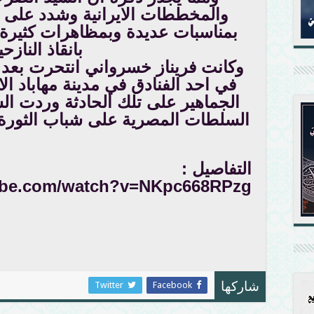
والمخططات الايرانية وشدد على اغ
بمناسبات عديدة وبمظاهرات كثيرة 
بانقاذ النازح
وكانت فريناز خسرواني انتحرت بعد ا
في احد الفنادق في مدينة مهاباد الا
الجماهير على تلك الحادثة وردت السل
السلطات المصرية على شباب الثورة المصرية (25 
التفاصيل :
ube.com/watch?v=NKpc668RPzg
Twitter
Facebook
شاركها