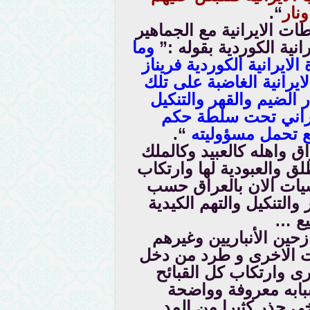
نار
“.
ت الايرانية مع الجماهير
رانية الكوردية بقوله :”
وما
الايرانية الكوردية فريناز
ايرانية الغاضبة على تلك
الضيم والقهر والتنكيل
ايراني تحت سلطة حكم
ع تحمل مسؤوليته
“.
ق واهله كالعبيد وكالملك
لق والعبودية لها وارتكاب
شيات الان بالعراق حسب
 والتنكيل والتهم الكيدية
يع …
حين الأنباريين وغيرهم
ت الاخرى و طرد من دخل
ى وارتكاب كل القبائح
بابه معروفة وواضحة
ي حذر كثيرا من المد