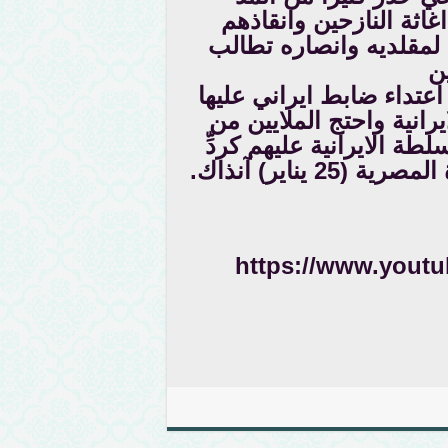
اثة النازحين وانقاذهم
لمقلديه وانصاره تطالب
ين
عتداء ضابط ايراني عليها
يرانية واحتج الملايين من
طة الايرانية عليهم كردِّ
يناير) آنذاك.
https://www.yout