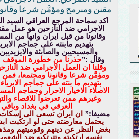
مقنن ومبرمج ومؤمَّن شرعا وقانون
اكد سماحة المرجع العراقي السيد 
الاجرامي ضد النازحين هو عمل مقن
وقانونا من قبل ايران وانها من الم
بتهديم مابنته على جماجم الابري
والمسيحيين والصابئة والايزيديين
وقال :”
حذرنا من خطورة الموقف وح
وقلنا ان العمل الاجرامي ضد الناز
ومؤمَّن شرعا وقانونا ومجتمعا، فمن
بتهديم ما بنته على جماجم الابريا
الاصلاء الاخيار الاحرار وجماجم المسي
وغيرهم ممن تعرضوا للاقصاء والته
العرقي في بغداد وباقي
مضيفا:”
ان ايران تسعى الى إسكات
يحتمل معارضته حتى لو ارتكبت ابشع
بغض النظر عن دينهم وقوميتهم ومذهب
نفسه ارتكبته وتترتكبه ضد الشعوب 