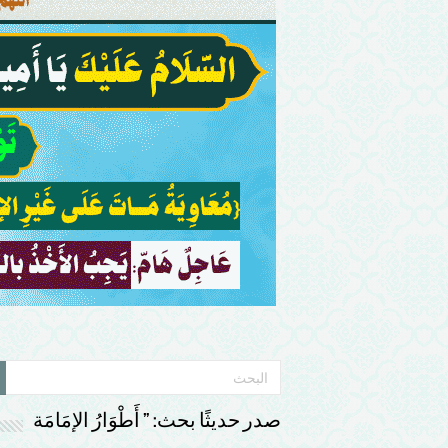
صدر حديثًا بحث: ” أَطْوَارُ الإمَامَة