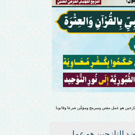
ازحين هو عمل مقنن ومبرمج ومؤمَّن شرعا وقانونا
د النازحين هو عمل