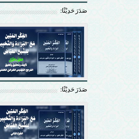
صَدَرَ حَدِيْثًا:
صَدَرَ حَدِيْثًا: