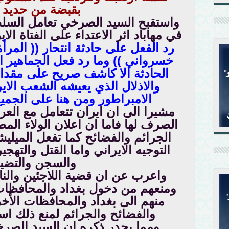
بقبضة من حديد و
واستقبح السيد الصرخي تعامل السلطا
في مهاباد اثر الاعتداء على الفتاة الاي
رد الفعل على حادثة انتحار (( المرأة 
خسرواني )) وما رد فعل الجماهير ال
الحادثة الا كاشف صريح على مقدار 
والاذلال الذي يعيشه الشعب ال
الامبراطور ومن هنا على الجمي
مشيرا الى ان ايران تتعامل مع العرا
الصرف لها فاما ان اعلان الولاء المط
الجرائم والفضائح كما تفعل الميلي
التوجيه الايراني واما القتل والتهجير
والسجن والتضي
واعرب عن ان قضية اللاجئين والناز
ومنعهم من دخول بغداد والمحافظا
منهم الى بغداد والمحافظات الأخر
والفضائح والجرائم لمنع ذلك اس
ومما يجدر ذكره ان السيد الصرخ