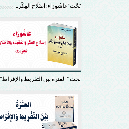
بَحْث”عَاشُورَاء: إصْلَاح الفِكْر..
بحث ” العترة بين التفريط والإفراط”