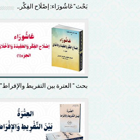
بَحْث”عَاشُورَاء: إصْلَاح الفِكْر..
بحث ” العترة بين التفريط والإفراط”