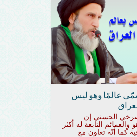
ّى عالمًا وهو ليس
لعراق
لصرخي الحسني إن
العمائم التابعة له أكثر
ة كما أنّه تعاون مع