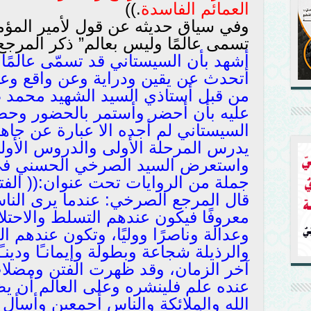
العمائم الفاسدة
.))
وفي سياق حديثه عن قول لأمير المؤمن
تسمى عالمًا وليس بعالم” ذكر المرج
أشهد بأن السيستاني قد تسمّى عالمًا 
أتحدث عن يقين ودراية وعن واقع وعن
من قبل أستاذي السيد الشهيد محمد 
عليه بأن أحضر وأستمر بالحضور وحض
السيستاني لم أجده الا عبارة عن جاه
يدرس المرحلة الأولى والدروس الأولى
واستعرض السيد الصرخي الحسني في 
جملة من الروايات تحت عنوان:(( الفت
قال المرجع الصرخي: عندما يرى الناس
معروفًا فيكون عندهم التسلط والاحتلال
وعدالة وناصرًا ووليًا، وتكون عندهم 
والرذيلة شجاعة وبطولة وإيمانـًا ودينـًا 
آخر الزمان، وقد ظهرت الفتن ومضلات
عنده علم فلينشره وعلى العالم أن يظه
الله والملائكة والناس أجمعين وأسأل ا