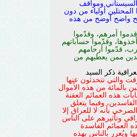
 السيستاني ومواقف
المحتلين أولياء من دون
يح واضح أوضح من هذه
قدموا أمرهم، وقدّموا
أخذوها، وقدّموا حساباتهم
ب، قدّموا أرحامهم
اسدين ممن يعطيهم من
عراقية ذكر السيد
قت والتي تتحدثون عنها
ن بالمائة من هذه الأموال
ت هذه العمائم العفنة
لفاسدين، وفيما يتعلق
لصرخي بأنه لا للعراق إلا
راقي وتأثيرهم على الناس
ذه العمائم الفاسدة
ها ويُغرر بالناس بهذه