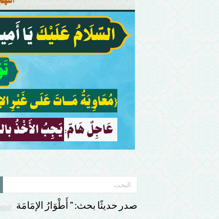
صدر حديثًا بحث: ” أَطْوَارُ الإمَامَة