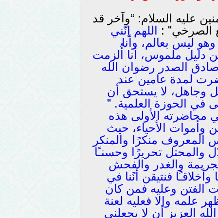
ين عليه السلام: “وآخر قد
ع الصرخي” :
اللهم إنّني
وهو ليس بعالم، وأنا
 دليل ملموس، أنا أُلزمت
صادق الصدر رضوان الله
رت لمدة عامين عند
ل وجاهل، لا يستحق أن
 في الحوزة العلمية. ”
محاضرته الأولى هذه
ن وأموات الأحياء، حيث
 المعروف منكرًا والمنكر
 والمحتل تحريرًا وحسنـًا
الجريمة والغدر والفحش
وأخلاقـًا فنتيقن أنًنا في
 الفتن وعليه فمن كان
ر علمه وإلا فعليه لعنة
لله العزيز أن لا يجعلني