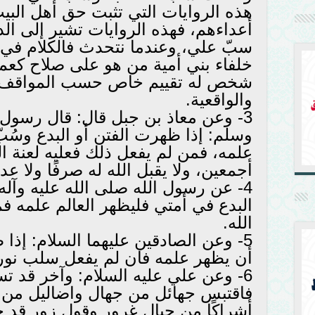
هذه الروايات التي تثبت حق أهل ال
أعداءهم، فهذه الروايات تشير إلى الدو
سبّ علي، وعندما نتحدث فالكلام في 
خلفاء بني أمية من هو على صلاح كعمر
شخص له تقييم خاص حسب المواقف و
والواقعية.
3- وعن معاذ بن جبل قال: قال رسول ا
وسلم: إذا ظهرت الفتن أو البدع وسُب
علمه، فمن لم يفعل ذلك فعليه لعنة ال
أجمعين، ولا يقبل الله له صرفًا ولا عدلً
4- عن رسول الله صلى الله عليه وآله
البدع في أمتي فليظهر العالم علمه فم
الله.
5- وعن الصادقين عليهما السلام: إذا
أن يظهر علمه فان لم يفعل سلب نور ا
6- وعن علي عليه السلام: وآخر قد ت
فاقتبس جهائل من جهال واضاليل من
أشراكًا من حبال غرور وقول زور قد ح