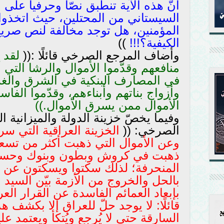
أنّ هذه الآية تنطبق نصّا وحرفيا على
السيستاني من المحتلين، حيث اتخذوا 
المؤمنين، هل توجد مخالفة لنص صر
الكيفية؟!!!
))
وأضاف المرجع الصرخي قائلًا :((
لقد 
منافعهم وقدّموا الأموال والرشا التي 
في المصارف البنكية في الشرق والغر
وأزواج بناتهم وأبناءهم، وقدّموا الف
الأموال ممن يسرق الأموال.))
وفيما يخصّ خزينة الدولة والميزانية ال
الصرخي: ((
الخزينة العراقية التي سر
وعن الأموال التي ذهبت أكثر من تسعي
ذهبت في كروش وبطون وبنوك وحسابا
المنحرفة؛ لذلك سكتوا ويسكتون عن ا
بالحل والخروج من الأزمة بيّن السيد ا
بإبعاد العمائم الفاسدة عن القرار الع
قائلًا: لا يوجد حلّ للعراق إلا بكشف ه
السارقة حتى لا يُرجع ويُتكأ ويعتمد علي