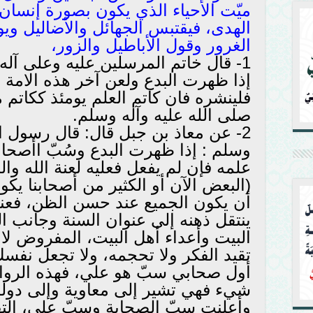
ميّت الأحياء الذي يكون بصورة إنسان
الهدى، فيقتبس الجهائل والأضاليل وي
الغرور وقول الأباطيل والزور،
1- قال خاتم المرسلين عليه وعلى آله
إذا ظهرت البدع ولعن آخر هذه الامة 
فلينشره فان كاتم العلم يومئذ ككاتم 
صلى الله عليه وآله وسلم.
2- عن معاذ بن جبل قال: قال رسول ال
وسلم : إذا ظهرت البدع وسُبّ اأصحاب
علمه فإن لم يفعل فعليه لعنة الله وال
(البعض الآن أو الكثير من أصحابنا ي
أن يكون الجميع عند حسن الظن، فعند
ينتقل ذهنه إلى عنوان السنة وجانب ال
البيت وأعداء أهل البيت، المفروض لا 
تقيد الفكر ولا تحجمه، ولا تجعل نفسك 
أول صحابي سبّ هو علي، فهذه الرواي
شيء فهي تشير إلى معاوية وإلى دول
وأعلنت سبّ الصحابة وسبّ علي، التف