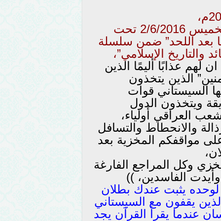
جاء ذلك خلال محاضرته التي ألقاها الخميس 2/6/2016 تحت
ا بعد اللحد” ضمن سلسلة
 والتاريخ الإسلامي”،
ن لهم عذابًا أليمًا الذين
نين” الذين يتخذون
ها السيستاني قوات
يقة ويتخذون الدول
شعب العراقي أولياء،
ذالة والانحطاط والتسافل
على مواقفكم المخزية بعد
ن،
خزي وكل المراجع الفارغة
وأيدت الفاسدين، ))
 لوحده يثبت عندك بطلان
لذين يقفون مع السيستاني
ن عندما يقرأ القرآن يجد