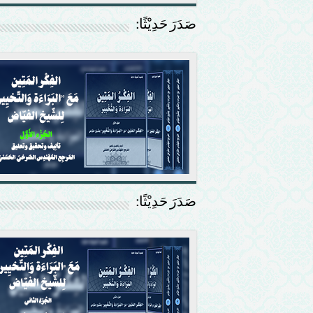
صَدَرَ حَدِيْثًا:
صَدَرَ حَدِيْثًا: