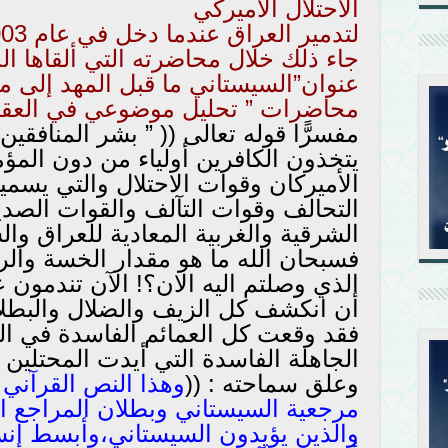
الاحتلال الأميركي
لتدمير العراق عندما دخل في عام 2003م،
عنوان”السيستاني ما قبل المهد إلى م
محاضرات ” تحليل موضوعي في العقائد
مفسرًّا قوله تعالى (( ” بشر المنافقين ا
يتخذون الكافرين أولياء من دون المؤم
الأميركان وقوات الاحتلال والتي يسمي
التحالف وقوات التآلف والقوات الصد
الشرقية والغربية المعادية للعراق وال
فسبحان الله ما هو مقدار الخسة والر
الذي وصلتم اليه الان؟! الآن تندمون 
أن انكشف كل الزيف والضلال والبطلا
فقد وقعت كل العمائم الفاسدة في ال
الجاهلة الفاسدة التي أيدت المحتلين 
وعلق سماحته : ((
وهذا النص القرآني
مرجعية السيستاني وبطلان المراجع ا
والذين يؤيدون السيستاني،وأبسط إنسا