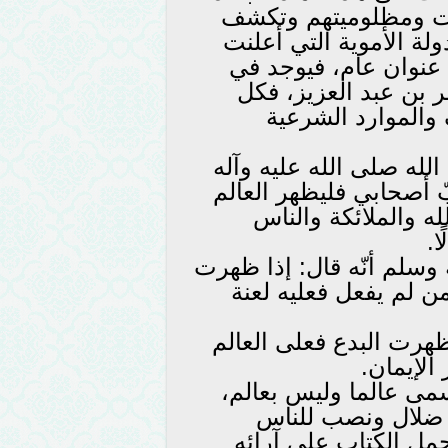
بيت ومظلوميتهم وتكشف
لة الأموية التي أعلنت
عنوان عام، فيوجد في
 بن عبد العزيز، فكل
الموارد الشرعية
لله صلى الله عليه وآله
ّ أصحابي فليظهر العالم
له والملائكة والناس
ا.
 وسلم أنّه قال: إذا ظهرت
ن لم يفعل فعليه لعنة
 ظهرت البدع فعلى العالم
لإيمان.
سمى عالما وليس بعالم،
 ضلال ونصب للناس
مل الكتاب على آرائه