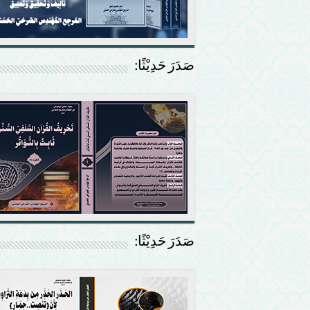
صَدَرَ حَدِيْثًا:
صَدَرَ حَدِيْثًا: