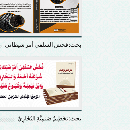
بحث: فحش السلفي أمر شيطاني
بحث: تَحْطِيمُ صَنَمِيَّةِ البُخَارِيّ