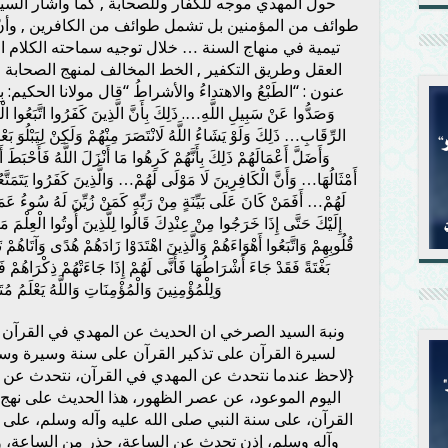
حول المهدي موجه للكفار وللصحابة , كما وأشار الس
طوائف من المؤمنين بل تشمل طوائف من الكافرين , وأنّ
تيمية في منهاج السنة … خلال توجيه سماحته الكلام الى 
العقل وطريق التكفير , الخط المخالف لمنهج الصحابة
عنون : “الطَبْعُ والاهتداءُ والأشراطُ “قال مولانا الحكيم: بِسْمِ اللّ
وَصَدُّوا عَنْ سَبِيلِ اللَّهِ…. ذَلِكَ بِأَنَّ الَّذِينَ كَفَرُوا اتَّبَعُوا ال
الرِّقَابِ… ذَلِكَ وَلَوْ يَشَاءُ اللَّهُ لَانْتَصَرَ مِنْهُمْ وَلَكِنْ لِيَبْلُوَ
وَأَضَلَّ أَعْمَالَهُمْ ذَلِكَ بِأَنَّهُمْ كَرِهُوا مَا أَنْزَلَ اللَّهُ فَأَحْبَطَ 
أَمْثَالُهَا… وَأَنَّ الْكَافِرِينَ لَا مَوْلَى لَهُمْ… وَالَّذِينَ كَفَرُوا يَتَمَتَّعُو
لَهُمْ… أَفَمَنْ كَانَ عَلَى بَيِّنَةٍ مِنْ رَبِّهِ كَمَنْ زُيِّنَ لَهُ سُوءُ عَمَل
إِلَيْكَ حَتَّى إِذَا خَرَجُوا مِنْ عِنْدِكَ قَالُوا لِلَّذِينَ أُوتُوا الْعِلْمَ مَا
قُلُوبِهِمْ وَاتَّبَعُوا أَهْوَاءَهُمْ وَالَّذِينَ اهْتَدَوْا زَادَهُمْ هُدًى وَآتَاهُمْ ت
بَغْتَةً فَقَدْ جَاءَ أَشْرَاطُهَا فَأَنَّى لَهُمْ إِذَا جَاءَتْهُمْ ذِكْرَاهُمْ فَاعْلَ
وَلِلْمُؤْمِنِينَ وَالْمُؤْمِنَاتِ وَاللَّهُ يَعْلَمُ مُ
ونبهَ السيد الصرخي ان الحديث عن المهدي في القرآن 
لسيرة القرآن على تذكير القرآن على سنة وسيرة وسلو
{لاحظ عندما نتحدث عن المهدي في القرآن، نتحدث عن 
اليوم الموعود، عن عصر الظهور، هذا الحديث على نهج 
القرآن، على سنة النبي صلى الله عليه وآله وسلم، على 
وآله وسلم، إذن تحدث عن الساعة، حذر من الساعة،