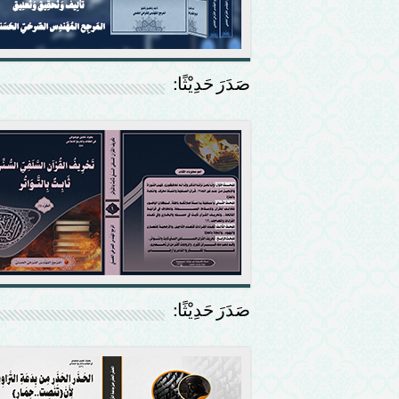
صَدَرَ حَدِيْثًا:
صَدَرَ حَدِيْثًا: