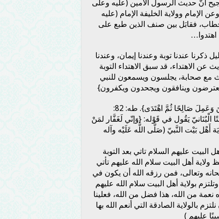
جيح أنّ حديث الرسول الأمين (عليه وعلى
عن الإمام وولاية الخليفة الإمام (عليه
لخطاب، فقابَل بين صنف الذين طبع على
 اهتدوا…
 ذكرنا عندنا توبة وعندنا إيمان، وعندنا
ث عن الاهتداء، قد سبق الاهتداء التوبة
حدث مع صحابة، يجلسون ويسمعون للنبي
يعترضون وينافقون ويجحدون ويكفرون}
عَمِلَ صَالِحًا ثُمَّ اهْتَدَى}. طه: 82:
نَانيّ يَقُول في قَوْله: {وَإنّي لَغَفَّار لمَنْ
ة أَهْل بَيْت النَّبيّ (صَلَّى اللَّه عَلَيْه وآله
 البيت عليهم السلام تاتي بعد التوبة
ظ ولاية أهل البيت سلام الله عليهم تأتي
بحانه وتعالى، فمن رزقه الله أن يكون في
لتزم بولاية أهل البيت سلام الله عليهم
عمة من الله، هذا فضل من الله، فعلينا
لتزم بالولاية الصادقة التي أنعم الله بها
ينًا عليهم )