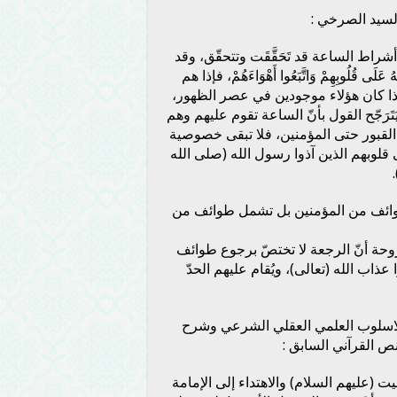
لسيد الصرخي :
نّ أشراط الساعة قد تَحَقَّقَت وتتحقّق، وقد
َى قُلُوبِهِمْ وَاتَّبَعُوا أَهْوَاءَهُمْ، فإذا هم
 إذا كان هؤلاء موجودين في عصر الظهور،
يَتَرَجّح القول بأنّ الساعة تقوم عليهم وهم
القبور حتى المؤمنين، فلا تبقى خصوصية
ى قلوبهم الذين آذوا رسول الله (صلى الله
وائف من المؤمنين بل تشمل طوائف من
روحة أنّ الرجعة لا تختصّ برجوع طوائف
ذاب الله (تعالى)، ويُقام عليهم الحدّ
لاسلوب العلمي العقلي الشرعي وشرح
نص القرآني السابق :
لبيت (عليهم السلام) والاهتداء إلى الإمامة