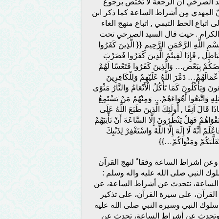
يد الصرخي ان الرجعة لا تختص برجوع
 المهدي مِن أشراط الساعة كما ذكر ابن
اتباع الخط التيمي , اتباع منهج الغاء
 الكرام . حيث قال السيد الصرخي تحت
َهِ الرَّحْمَنِ الرَّحِيمِ {{ الَّذِينَ كَفَرُوا
ْبَاطِل , فَإِذَا لَقِيتُمُ الَّذِينَ كَفَرُوا فَضَرْبَ
 بَعْضَكُمْ بِبَعْض… وَالَّذِينَ كَفَرُوا فَتَعْسًا لَهُمْ
أَعْمَالَهُمْ… دَمَّرَ اللَّهُ عَلَيْهِمْ وَلِلْكَافِرِينَ
نَ وَيَأْكُلُونَ كَمَا تَأْكُلُ الْأَنْعَامُ وَالنَّارُ مَثْوًى
ِهِ وَاتَّبَعُوا أَهْوَاءَهُمْ… وَمِنْهُمْ مَنْ يَسْتَمِعُ
ذَا قَالَ آنِفًا , أُولَئِكَ الَّذِينَ طَبَعَ اللَّهُ عَلَى
َقْوَاهُمْ فَهَلْ يَنْظُرُونَ إِلَّا السَّاعَةَ أَنْ تَأْتِيَهُمْ
مْ أَنَّهُ لَا إِلَهَ إِلَّا اللَّهُ وَاسْتَغْفِرْ لِذَنْبِكَ
تَقَلَّبَكُمْ وَمَثْوَاكُمْ…}}
وعن اشراط الساعة وفقا ً لنهج القرآن
ك النبي صلى الله عليه واله وسلم :
الساعة، نتحدث عن أشراط الساعة، عن
القرآن، على سيرة القرآن، على تذكير
سلوك النبي وسيرة النبي صلى الله عليه
 وتحدث عن أشراط الساعة، تحدث عن