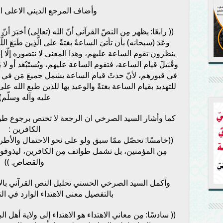
وأضاف المرجع الديني الاعلى ا
(( رابعًا: يظهر مِن النصّ القرآني أنّ الله (تعالى) أخبَرَ أ
وعَدَ (سبحانه) بأن تأتيَ الساعةُ بغتةً على الَّذِينَ طَبَعَ اللَّهُ عَل
ينظرون تقوم الساعة عليهم، وهذا المعنى لا نتصوره إلّا
وقُبَيلَ قيام الساعة، فتقوم الساعة عليهم، ويُستَبْعَد أو لا 
في قبورهم، لأنّ حدثَ قيام الساعة يشمل جميعَ مَن في 
للتهديد بقيام الساعة بغتةً والوعيد بها للذين طبع الله عل
عليه وآله وسلّم).
كما وأشار السيد الصرخي ان الرجعة لا تختص برجوع ط
الكافرين :
((خامسًا: تحصّل ممّا سبق ولو على نحو الاحتمال والأط
مِن المؤمنين، بل تشمل طوائف مِن الكافرين، ليذوقوا ع
والقصاص. ))
وأكمل السيد الصرخي الحسني تحليل النص القرآني با
بالتفصيل معنى الاهتداء الوارد في ال
(( سادسًا: مِن معاني الاهتداء هو الاهتداء إلى ولاية أهل ا