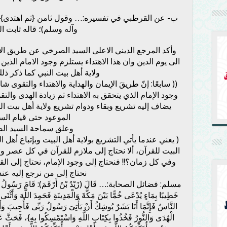
ب- عن القرطبي في تفسيره:… وقول ثامن {ثم اهتدى} في
وآله وسلم)؛ قاله ثابت البُن
وأكد المرجع الديني الاعلى السيد الصرخي عن طريق الاي
الى يوم الدين وان هذا الاهتداء يستلزم وجود الامام الذين ي
ولاية أهل بيت النبي كما ذكر ذل
(( سابعًا: إنّ طريقَ الإيمان والهداية والاهتداء والتقوى
وجود الإمام الذي يتحقق به الاهتداء ثم زيادة الهدى والتق
يضاف إليه تشريع وبقاء ودوام تشريع ولاية أهل بيت الن
الموعود حتى قيام السا
وعلق سماحة السيد ال
( يعني عندما يأتي التشريع بولاية أهل البيت وبإتباع أهل 
البيت للقرآن، ألا نحتاج إلى ملازم للقرآن في كل عصر
وفي كل زمان؟!! فنحتاج إلى وجود الإمام، نحتاج إلى الق
نحتاج إلى من نرجع إليه عند
مسلم: فضائل الصحابة:… قَالَ (زَيْدُ بْنُ أَرْقَمَ): قَامَ رَسُولُ ا
خَطِيبًا بِمَاءٍ يُدْعَى خُمًّا بَيْنَ مَكَّةَ وَالْمَدِينَةِ فَحَمِدَ اللَّهَ وَأَثْنَى عَل
النَّاسُ فَإِنَّمَا أَنَا بَشَرٌ يُوشِكُ أَنْ يَأْتِىَ رَسُولُ رَبِّى فَأُجِيبَ وَأَنَا
الْهُدَى وَالنُّورُ فَخُذُوا بِكِتَابِ اللَّهِ وَاسْتَمْسِكُوا بِهِ}، فَحَثَّ عَ