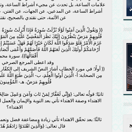
علامات الساعة، بل تحدث عن مجيء أشراط الساعة، وتح
أشراط الساعة، عن المدعين، عن الجهات، عن الفتن، ع
عن الأئمة، حتى نقتدي بالصحيح، نقت
{{ وَيَقُولُ الَّذِينَ آمَنُوا لَوْلَا نُزِّلَتْ سُورَةٌ فَإِذَا أُنْزِلَتْ سُورَةٌ 
قُلُوبِهِمْ مَرَضٌ يَنْظُرُونَ إِلَيْكَ نَظَرَ الْمَغْشِيِّ عَلَيْهِ مِنَ الْمَ
عَزَمَ الْأَمْرُ فَلَوْ صَدَقُوا اللَّهَ لَكَانَ خَيْرًا لَهُمْ فَهَلْ عَسَيْتُمْ إِ
أَرْحَامَكُمْ أُولَئِكَ الَّذِينَ لَعَنَهُمُ اللَّهُ فَأَصَمَّهُمْ وَأَعْمَى أَبْصَا
أَقْفَالُهَا}}. سورة م
وقد اعطى المرجع الصرخي عد
(( أولًا: في مورد الخطاب أشارَ النصّ الشريف إلى الكفّا
مِن الصحابة: أ- الَّذِينَ أُوتُوا الْعِلْمَ، ب- الَّذِينَ طَبَعَ اللَّهُ عَلَى 
قُلُوبِهِمْ مَرَضٌ، هـ- الْمُؤْمِنونَ و
الاهتداء وصفة الاهتداء تأتي بعد التوبة والإيمان والعمل 
الاهتداء؟
ثالثًا: بعد تحقّق الاهتداء تأتي زيادة ومضاعفة فضل ونعمة
قال تعالى: {وَالَّذِينَ اهْتَدَوْا زَادَهُمْ هُدًى