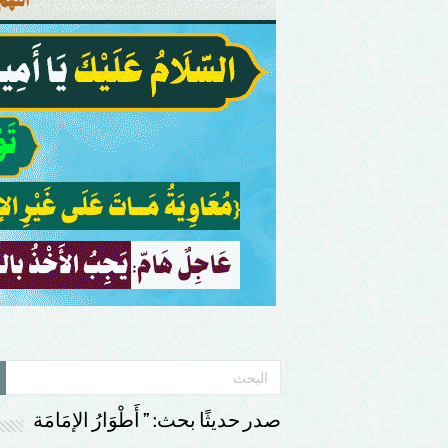
صدر حديثًا بحث: ” أَطْوَارُ الإمَامَة