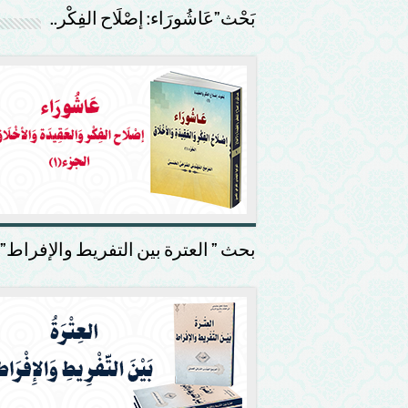
بَحْث”عَاشُورَاء: إصْلَاح الفِكْر..
بحث ” العترة بين التفريط والإفراط”