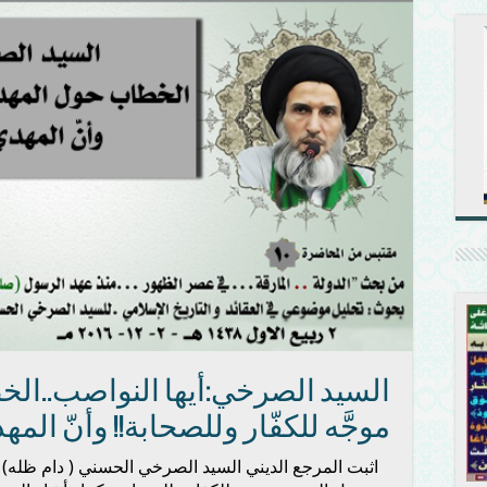
السيد الصرخي:أيها النواصب..ال
موجَّه للكفّار وللصحابة!! وأنّ ال
اثبت المرجع الديني السيد الصرخي الحسني ( دام ظله)