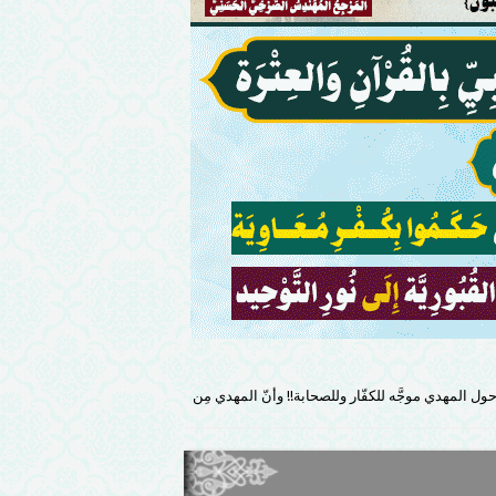
 المهدي موجَّه للكفّار وللصحابة!! وأنّ المهدي مِن