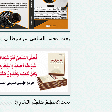
بحث: فحش السلفي أمر شيطاني
بحث: تَحْطِيمُ صَنَمِيَّةِ البُخَارِيّ