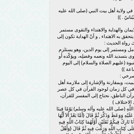
 ولاية أهل بيت النبي (صلى الله عليه
انيّ . ))
مان والهداية والاهتداء والتقوى مستمر
تحقق به الاهتداء , و أنّ الهداية تكون إلى
ك رواة الحديث :
 شامل ومستمر إلى يوم الدين، وهو يستلزم
وى بتسديد الله ونعمه وفضلِه، ويؤكّده أو
بوة (عليهم الصلاة والسلام) إلى اليوم
عة ))
صرخي :
البيت، وبمقارنة والإشارة إلى ملازمة أهل
 وفي كل زمان لوجود القرآن في كل عصر
رآن الناطق، نحتاج إلى المفسر للقرآن،
 الاختلاف )
للَّهِ (صلى الله عليه وآله وسلم) يَوْمًا فِينَا
َيْهِ وَوَعَظَ وَذَكَّرَ ثُمَّ قَالَ {أَمَّا بَعْدُ أَلاَ أَيُّهَا
 تَارِكٌ فِيكُمْ ثَقَلَيْنِ أَوَّلُهُمَا كِتَابُ اللَّهِ فِيهِ
لَى كِتَابِ اللَّهِ وَرَغَّبَ فِيهِ ثُمَّ قَالَ {وَأَهْلُ