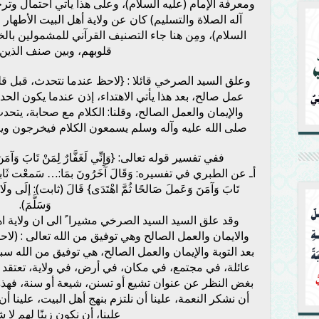
ومعرفة الإمام (عليه السلام)، وعلى هذا يأتي احتمال وتر
آله الصلاة والتسليم) كان عن ولاية أهل البيت الأطهار و
السلام)، ومِن هنا جاء التصنيف القرآني للمشمولين با
قلوبهم، وبين صنف الذين
وعلق السيد الصرخي قائلا : {لاحظ عندما نتحدث، قبل قليل
عمل صالح، بعد هذا يأتي الاهتداء، إذن عندما يكون الحدي
والإيمان والعمل الصالح، وقلنا: الكلام مع صحابة، يت
صلى الله عليه وآله وسلم يسمعون الكلام فيخرجون و
ففي تفسير قوله تعالى: {وَإِنِّي لَغَفَّارٌ لِمَنْ تَابَ وَآمَنَ وَ
أـ عن الطبري في تفسيره: وَقَالَ آخَرُونَ بمَا:… سَمعْت ثَابتًا الْبُ
تَابَ وَآمَنَ وَعَملَ صَالحًا ثُمَّ اهْتَدَى} قَالَ (ثابت): إلَى ولَايَ
وَسَلَّمَ).
وقد علق السيد السيد الصرخي مشيرا ً الى ان ولاية اهل
والايمان والعمل الصالح وهي توفيق من الله تعالى : (لاح
بعد التوبة والإيمان والعمل الصالح، هي توفيق من الله س
عائلة، في مجتمع، في مكان، في أرض، في ولاية، تعتقد وت
بغض النظر عن عنوان تشيع أو تسنن، شيعة أو سنة، فهذه ن
أن نشكر النعمة، علينا أن نلتزم بنهج أهل البيت، علينا أن ن
علينا، أن نكون زينًا لهم لا ش