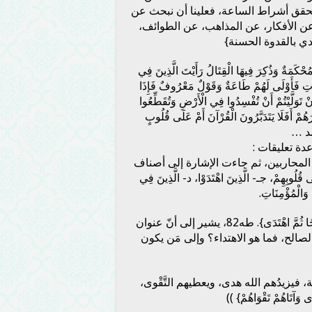
قق أشراط الساعة، فعلينا أن نبحث عن
ن الأفكار، عن المذاهب، عن الطوائف،
دي بالقدوة الحسنة}
مُحْكَمَةٌ وَذُكِرَ فِيهَا الْقِتَالُ رَأَيْتَ الَّذِينَ فِي
وْتِ فَأَوْلَى لَهُمْ طَاعَةٌ وَقَوْلٌ مَعْرُوفٌ فَإِذَا
نْ تَوَلَّيْتُمْ أَنْ تُفْسِدُوا فِي الْأَرْضِ وَتُقَطِّعُوا
رَهُمْ أَفَلَا يَتَدَبَّرُونَ الْقُرْآنَ أَمْ عَلَى قُلُوبٍ
حمد …
ة تعليقات :
ر المحاربين، ثم جاءت الإشارة إلى أصناف
قُلُوبِهِمْ، جـ- الَّذِينَ اهْتَدَوْا، د- الَّذِينَ فِي
َالْمُؤْمِنَاتِ.
ثانيًا: قولُه تعالى: {وَإِنِّي لَغَفَّارٌ لِمَنْ تَابَ وَآمَنَ وَعَمِلَ صَالِحًا ثُمَّ اهْتَدَى}. طه82، يشير إلى أنّ عنوان
الصالح، فما هو الاهتداء؟ وإلى مَن يكون
، فيزيدُهم الله هدى، ويعطيهم التَّقْوى،
 وَآتَاهُمْ تَقْوَاهُمْ} ))