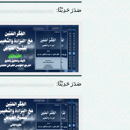
صَدَرَ حَدِيْثًا:
صَدَرَ حَدِيْثًا: