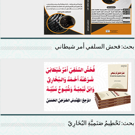
بحث: فحش السلفي أمر شيطاني
بحث: تَحْطِيمُ صَنَمِيَّةِ البُخَارِيّ