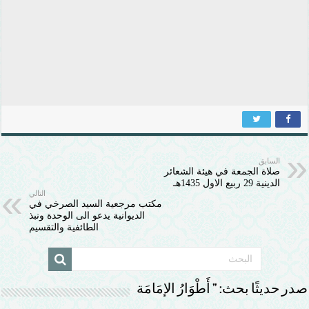
السابق
صلاة الجمعة في هيئة الشعائر
الدينية 29 ربيع الاول 1435هـ
التالي
مكتب مرجعية السيد الصرخي في
الديوانية يدعو الى الوحدة ونبذ
الطائفية والتقسيم
صدر حديثًا بحث: ” أَطْوَارُ الإمَامَة