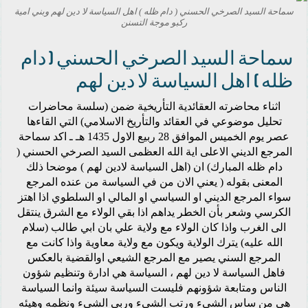
سماحة السيد الصرخي الحسني ( دام ظله ) اهل السياسة لا دين لهم وبني امية
ركبو موجة التسنن
سماحة السيد الصرخي الحسني ( دام
ظله ) اهل السياسة لا دين لهم
اثناء محاضرته العقائدية التأريخية ضمن (سلسة محاضرات
تحليل موضوعي في العقائد والتأريخ الاسلامي) التي القاءها
عصر يوم الخميس الموافق 28 ربيع الاول 1435 هـ ـ اكد سماحة
المرجع الديني الاعلى اية الله العظمى السيد الصرخي الحسني (
دام ظله المبارك) ان (اهل السياسة لادين لهم ) موضحا ذلك
المعنى بقوله ( يعني الان من في السياسة من عنده المرجع
سواء المرجع الديني او السياسي او المالي او السلطوي اذا اهتز
الكرسي وشعر بأن الخطر يداهم اذا بقي الولاء مع الشرق ينتقل
الى الغرب واذا كان الولاء مع ولاية علي بان ابي طالب (سلام
الله عليه) يترك الولاية ويكون مع ولاية معاوية واذا كانت مع
المرجع السني يصير مع المرجع الشيعي اوالقضية بالعكس
فاهل السياسة لا دين لهم ، السياسة هي ادارة وتنظيم شؤون
الناس ومتابعة شؤونهم فليست السياسة سيئة وانما السياسة
هي من ساس الشيء ورتب الشيء وربى الشيء ونظمه وهيئه