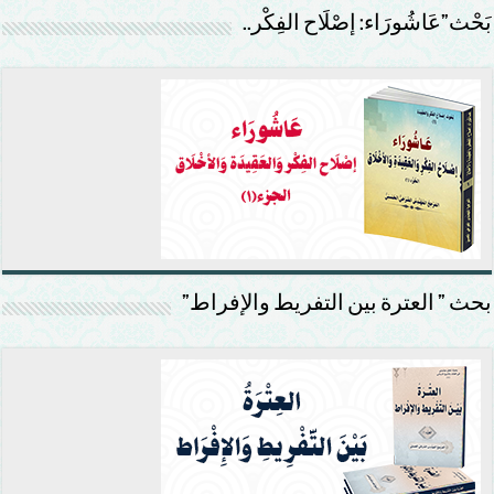
بَحْث”عَاشُورَاء: إصْلَاح الفِكْر..
بحث ” العترة بين التفريط والإفراط”