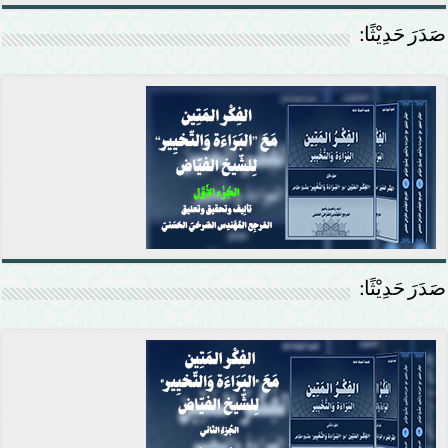
صَدَرَ حَدِيْثًا:
صَدَرَ حَدِيْثًا: