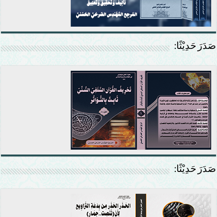
صَدَرَ حَدِيْثًا:
صَدَرَ حَدِيْثًا: