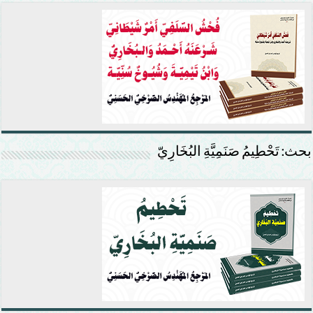
بحث: تَحْطِيمُ صَنَمِيَّةِ البُخَارِيّ