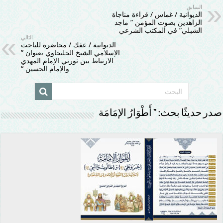
السابق
الديوانية / غماس / قراءة مناجاة
الزاهدين بصوت المؤمن ” ماجد
الشبلي” في المكتب الشرعي
التالي
الديوانية / عفك / محاضرة للباحث
الإسلامي الشيخ الجليحاوي بعنوان ”
الارتباط بين ثورتي الإمام المهدي
والإمام الحسين “
صدر حديثًا بحث: ” أَطْوَارُ الإمَامَة