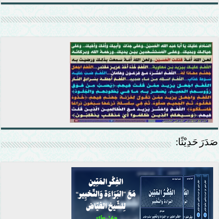
صَدَرَ حَدِيْثًا: