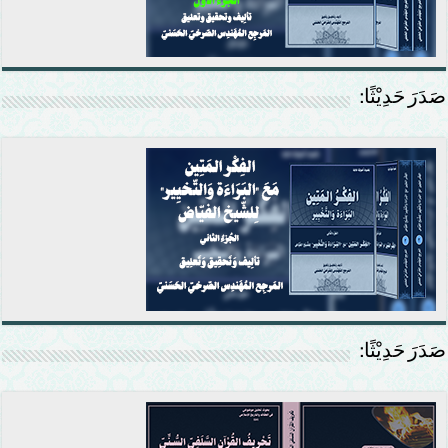
صَدَرَ حَدِيْثًا:
صَدَرَ حَدِيْثًا: