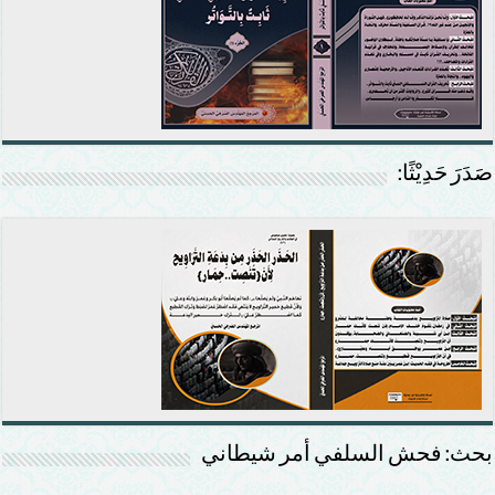
صَدَرَ حَدِيْثًا:
بحث: فحش السلفي أمر شيطاني