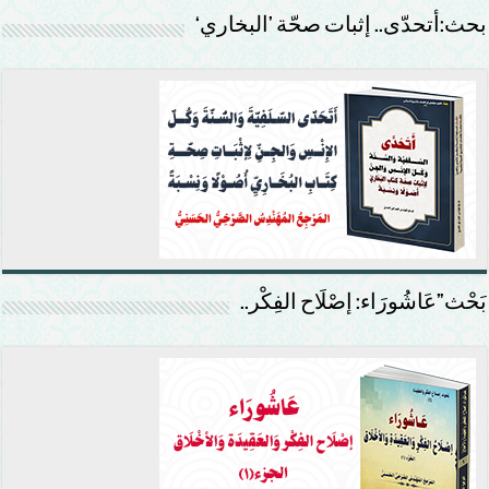
بحث:أتحدّى.. إثبات صحّة ’البخاري‘
بَحْث”عَاشُورَاء: إصْلَاح الفِكْر..