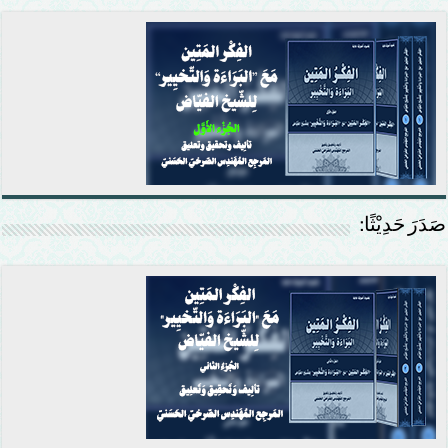
صَدَرَ حَدِيْثًا: