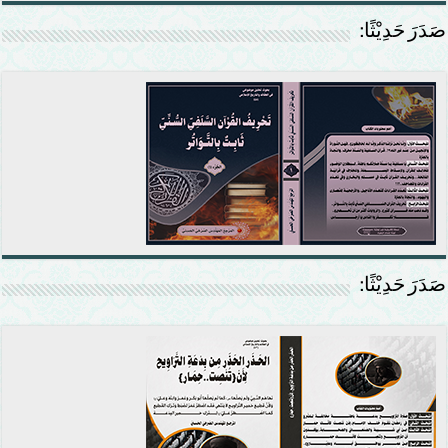
صَدَرَ حَدِيْثًا:
صَدَرَ حَدِيْثًا: