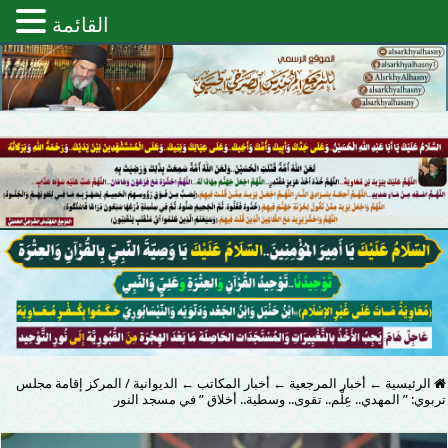
القائمة
الرئيسية
←
أخبار المرجعية
←
أخبار المكاتب
←
الديوانية / المركز إقامة مجلس
تربوي: ” المهدي.. عِلْم.. تقوى.. وسطية.. أخلاق ” في مسجد النور