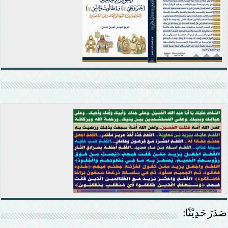
صَدَرَ حَدِيْثًا: