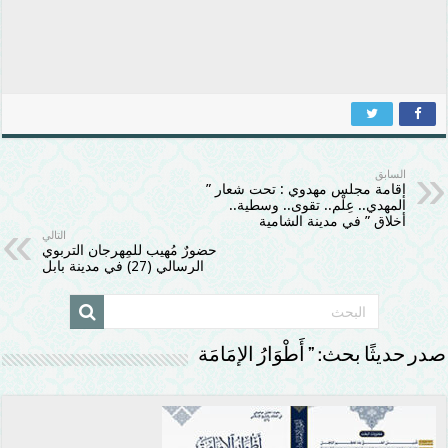
السابق
إقامة مجلس مهدوي : تحت شعار ”
المهدي.. عِلْم.. تقوى.. وسطية..
أخلاق ” في مدينة الشامية
التالي
حضورٌ مُهيب للمِهرجان التربوي
الرسالي (27) في مدينة بابل
صدر حديثًا بحث: ” أَطْوَارُ الإمَامَة