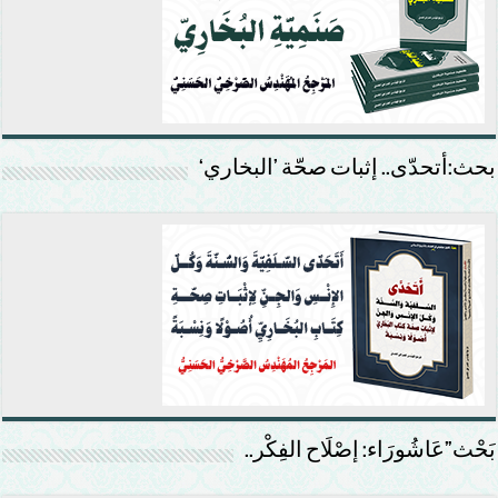
بحث:أتحدّى.. إثبات صحّة ’البخاري‘
بَحْث”عَاشُورَاء: إصْلَاح الفِكْر..