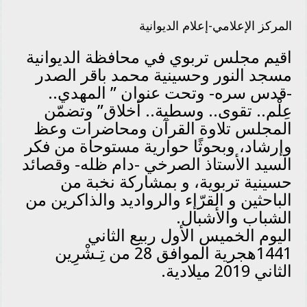
المركز الإعلامي-إعلام الديوانية
اقيم مجلس تربوي في محافظة الديوانية
مسجد النور وحسينية محمد باقر الصدر
-قدس سره- وتحت عنوان ” المهدي..
عِلْم.. تقوى.. وسطية.. أخلاق” وتضمّن
المجلس تلاوة القرآن ومحاضرات وعظ
وإرشاد، وبحوثًا حوارية مستوحاة من فكر
السيد الأستاذ الصرخي -دام ظله- وقصائد
حسينية تربوية، و بمشاركة نخبة من
الباحثين و القرّإء والرواديد والذاكرين من
الشباب والأشبال.
اليوم الخميس الأول ربيع الثاني
1441هجرية الموافق 28 من تِـشْرِين
الثاني 2019 ميلادية.