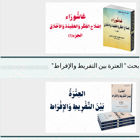
بحث ” العترة بين التفريط والإفراط”