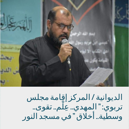
الديوانية / المركز إقامة مجلس
تربوي: ” المهدي.. عِلْم.. تقوى..
وسطية.. أخلاق ” في مسجد النور