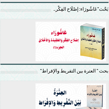
بَحْث”عَاشُورَاء: إصْلَاح الفِكْر..
بحث ” العترة بين التفريط والإفراط”