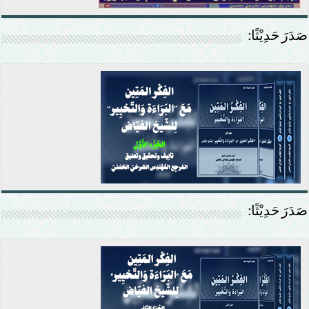
صَدَرَ حَدِيْثًا:
صَدَرَ حَدِيْثًا: