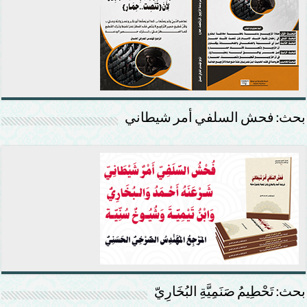
بحث: فحش السلفي أمر شيطاني
بحث: تَحْطِيمُ صَنَمِيَّةِ البُخَارِيّ