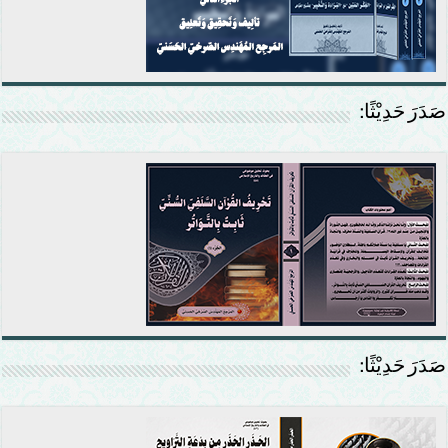
صَدَرَ حَدِيْثًا:
صَدَرَ حَدِيْثًا: