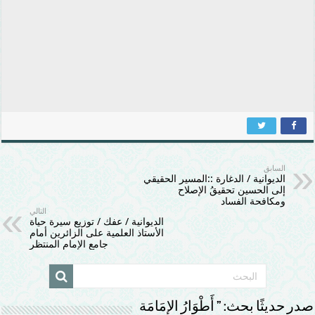
السابق
الديوانية / الدغارة ::المسير الحقيقي
إلى الحسين تحقيقُ الإصلاح
ومكافحة الفساد
التالي
الديوانية / عفك / توزيع سيرة حياة
الأستاذ العلمية على الزائرين أمام
جامع الإمام المنتظر
صدر حديثًا بحث: ” أَطْوَارُ الإمَامَة