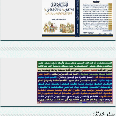
صَدَرَ حَدِيْثًا: