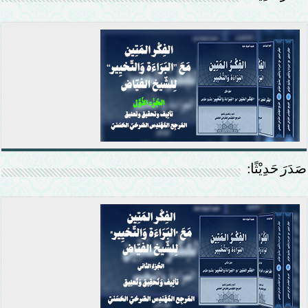
صَدَرَ حَدِيْثًا: