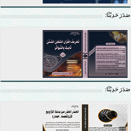
صَدَرَ حَدِيْثًا:
صَدَرَ حَدِيْثًا: