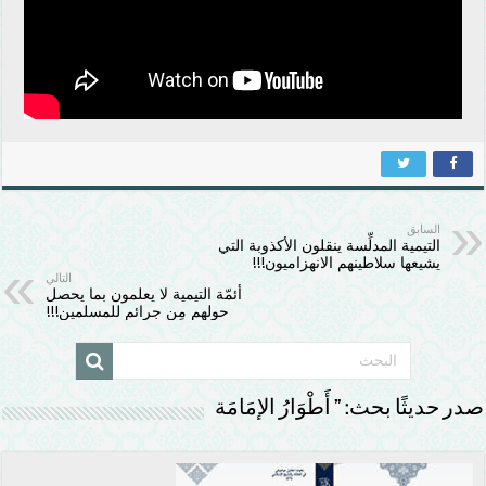
السابق
التيمية المدلِّسة ينقلون الأكذوبة التي
يشيعها سلاطينهم ‏‎الانهزاميون‎!!!‎
التالي
‏‎ ‎أئمّة التيمية لا يعلمون بما يحصل
حولهم مِن ‏‎جرائم للمسلمين‎!!!‎
صدر حديثًا بحث: ” أَطْوَارُ الإمَامَة