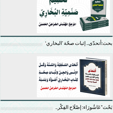
بحث:أتحدّى.. إثبات صحّة ’البخاري‘
بَحْث”عَاشُورَاء: إصْلَاح الفِكْر..