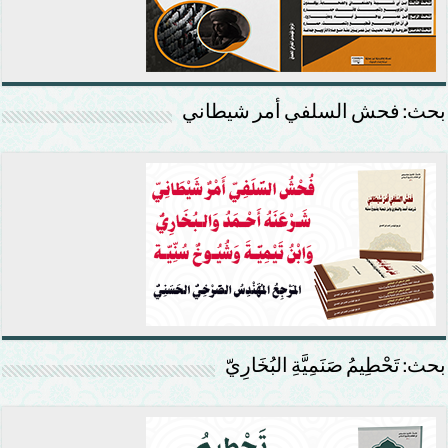
بحث: فحش السلفي أمر شيطاني
بحث: تَحْطِيمُ صَنَمِيَّةِ البُخَارِيّ