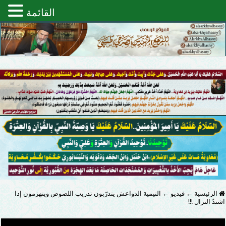
القائمة
الرئيسية
←
فيديو
←
التيمية الدواعش ‏يتدرّبون تدريب اللصوص وينهزمون ‏إذا