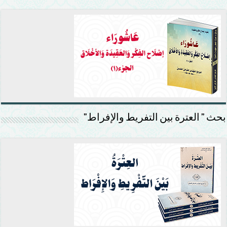
بحث ” العترة بين التفريط والإفراط”