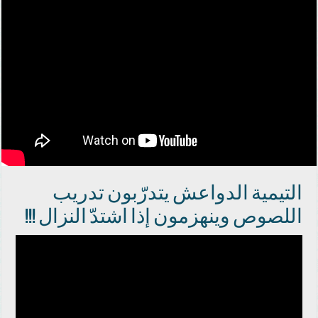
التيمية الدواعش ‏يتدرّبون تدريب
اللصوص وينهزمون ‏إذا ‏‎اشتدّ النزال ‏‎!!!‎