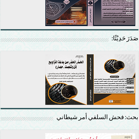
صَدَرَ حَدِيْثًا:
بحث: فحش السلفي أمر شيطاني