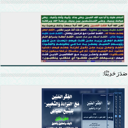
صَدَرَ حَدِيْثًا: