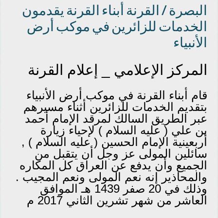
البصرة / القرنة أبناء القرنة يقدمون
الخدمات للزائرين في موكب أرض
الأنبياء
المركز الإعلامي _ إعلام القرنة
قام أبناء القرنة في موكب أرض الأنبياء
بتقديم الخدمات للزائرين أثناء مسيرهم
عبر الطريق السالك لمرقد الإمام أحمد
بن علي ( عليه السلام ) لإحياء زيارة
أربعينية الإمام الحسين ( عليه السلام ) ,
سائلين المولى عز وجل أن يتقبل من
الجميع وأن يدفع عن العراق كل المكاره
والمحاذير إنه نعم المولى ونعم المجيب .
وذلك في 20 صفر 1439 هـ الموافق
العاشر من شهر تشرين الثاني 2017 م