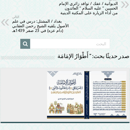
الديوانية / عفك / توافد زائري الإمام
الحسين ” عليه السلام ” العائدون
من أداء الزيارة على المكتبة الدينية
التالي
بغداد / المشتل: درس في علم
الأصول يلقيه الشيخ رحمن العقابي
(دام عزه) في 23 صفر 1439هـ
صدر حديثًا بحث: ” أَطْوَارُ الإمَامَة