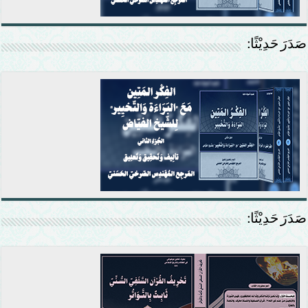
صَدَرَ حَدِيْثًا:
صَدَرَ حَدِيْثًا: