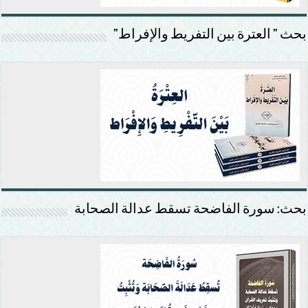
بحث ” العترة بين التفريط والإفراط”
بحث: سورة الفاضحة تسقط عدالة الصحابة