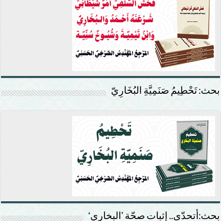
بحث: تَحْطِيمُ صَنَمِيَّةِ البُخَارِيّ
بحث:أتحدّى.. إثبات صحّة ’البخاري‘