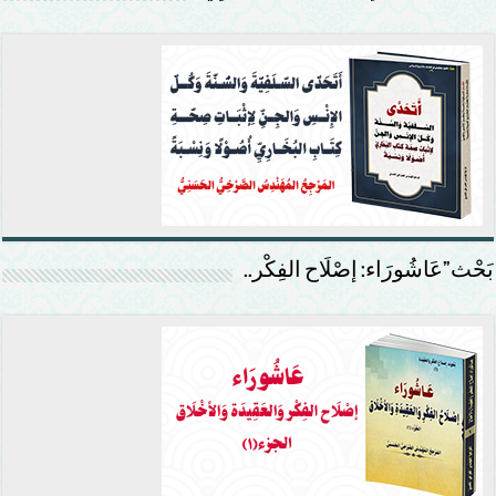
بَحْث”عَاشُورَاء: إصْلَاح الفِكْر..