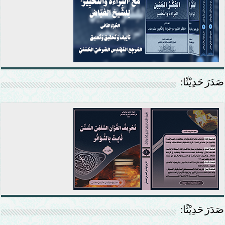
صَدَرَ حَدِيْثًا:
صَدَرَ حَدِيْثًا: