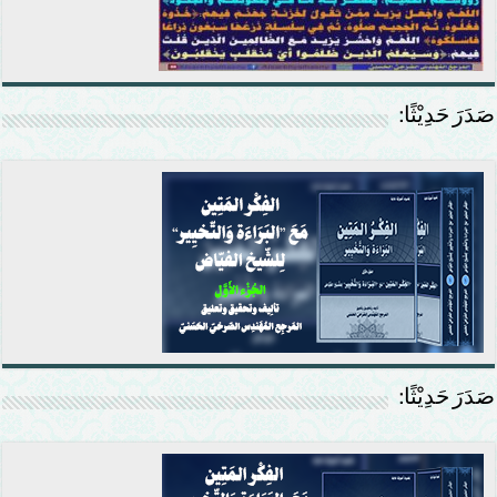
صَدَرَ حَدِيْثًا:
صَدَرَ حَدِيْثًا: