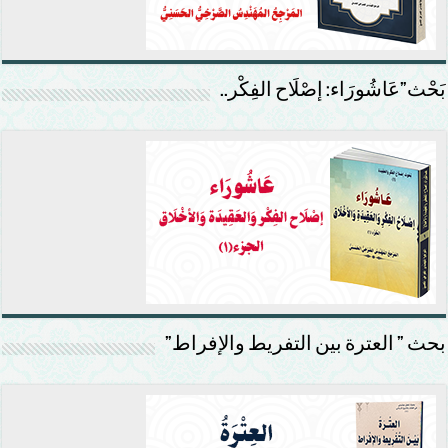
بَحْث”عَاشُورَاء: إصْلَاح الفِكْر..
بحث ” العترة بين التفريط والإفراط”