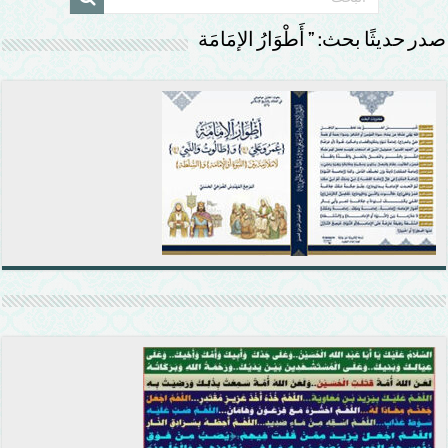
صدر حديثًا بحث: ” أَطْوَارُ الإمَامَة