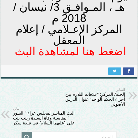
هـ ، المـوافـق 3/ نيسان /
2018 م
المركز الإعـلامي / إعلام
المعقل
اضغط هنا لمشاهدة البث
السابق
الحلة/ المركز: “علاقات التلازم بين
أجراء الحكم الواحد” عنوان الدرس
الأصولي
التالي
البث المباشر لمجلس عزاء ” الشور
” بمناسبة وفاة السيدة زينب بنت
علي (عليهما السلام) في قلعة سكر