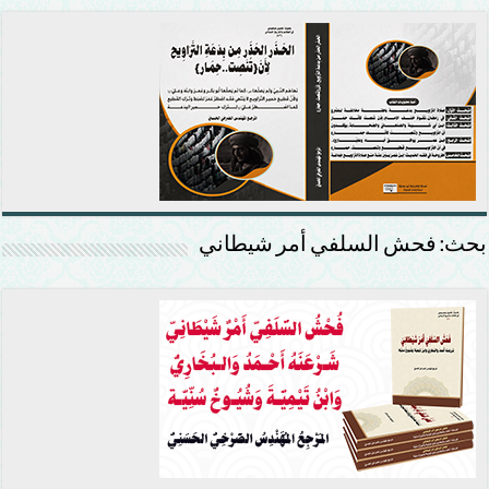
بحث: فحش السلفي أمر شيطاني