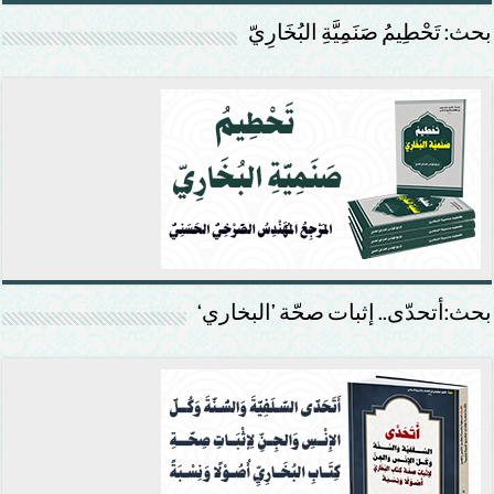
بحث: تَحْطِيمُ صَنَمِيَّةِ البُخَارِيّ
بحث:أتحدّى.. إثبات صحّة ’البخاري‘