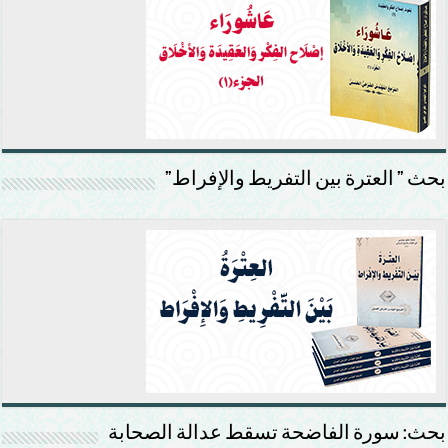
بحث ” العترة بين التفريط والإفراط”
بحث: سورة الفاضحة تسقط عدالة الصحابة