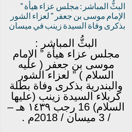
البثُّ المباشر : مجلس عزاء هيأة ”
الإمام موسى بن جعفر ” لعزاء الشور
بذكرى وفاة السيدة زينب في ميسان
البثُّ المباشر :
مجلس عزاء هيأة ” الإمام
موسى بن جعفر ( عليه
السلام ) ” لعزاء الشور
والبندرية بذكرى وفاة بطلة
كربلاء السيدة زينب (عليها
السلام) 16 رجب ١٤٣٩ هـ –
/ 3 ميسان / 2018م .