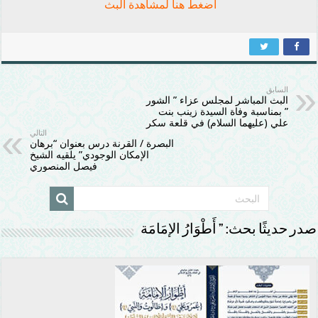
اضغط هنا لمشاهدة البث
السابق
البث المباشر لمجلس عزاء ” الشور
” بمناسبة وفاة السيدة زينب بنت
علي (عليهما السلام) في قلعة سكر
التالي
البصرة / القرنة درس بعنوان “برهان
الإمكان الوجودي” يلقيه الشيخ
فيصل المنصوري
صدر حديثًا بحث: ” أَطْوَارُ الإمَامَة