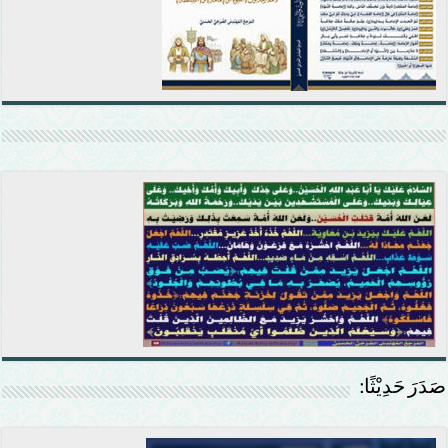
صَدَرَ حَدِيْثًا: