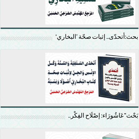
بحث:أتحدّى.. إثبات صحّة ’البخاري‘
بَحْث”عَاشُورَاء: إصْلَاح الفِكْر..