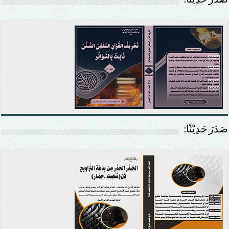
صَدَرَ حَدِيْثًا:
صَدَرَ حَدِيْثًا: