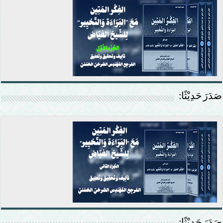
صَدَرَ حَدِيْثًا: