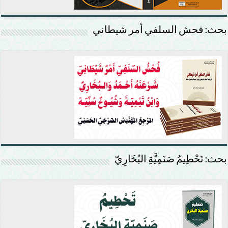
بحث: فحش السلفي أمر شيطاني
بحث: تَحْطِيمُ صَنَمِيَّةِ البُخَارِيّ