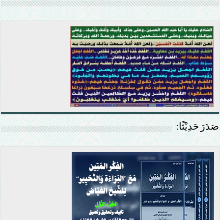
صَدَرَ حَدِيْثًا: