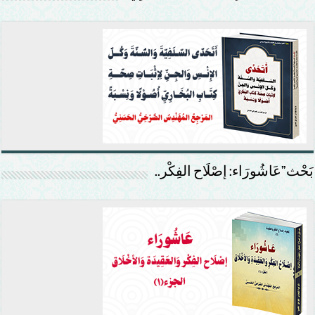
بَحْث”عَاشُورَاء: إصْلَاح الفِكْر..