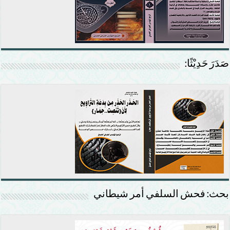
صَدَرَ حَدِيْثًا:
بحث: فحش السلفي أمر شيطاني