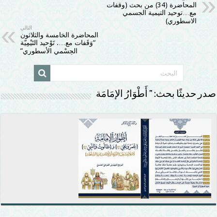
المحاضرة (34) من بحث (وقفات
مع…توحيد التيمية الجسمي
الاسطوري)
التالي
المحاضرة الخامسة والثلاثون
“وَقَفات مع…. تَوْحيد التَيْمِيّة
الجِسْمي الأسطوري”
صدر حديثًا بحث: ” أَطْوَارُ الإمَامَة