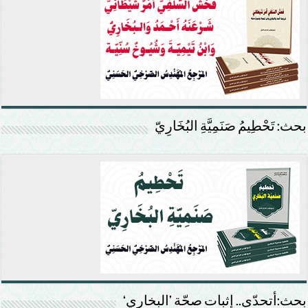
بحث: تَحْطِيمُ صَنَمِيَّةِ البُخَارِيّ
بحث:أتحدّى.. إثبات صحّة ’البخاري‘