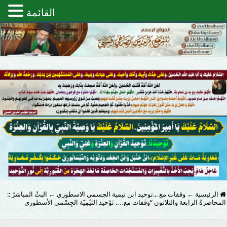
القائمة
الرئيسية
←
وقفات مع ...توحيد ابن تيمية الجسمي الاسطوري
←
البثُ المباشرُ ::
المحاضرةُ الرابعة والثلاثون “وَقَفات مع…. تَوْحيد التَيْمِيّة الجِسْمي الأسطوري