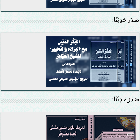
صَدَرَ حَدِيْثًا:
صَدَرَ حَدِيْثًا: