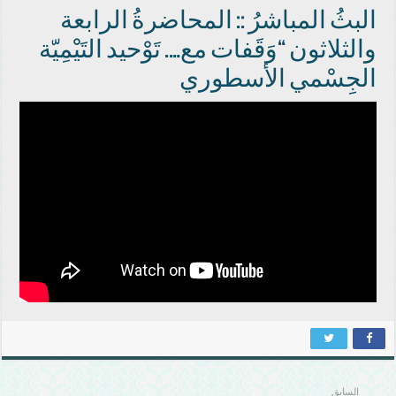
البثُ المباشرُ :: المحاضرةُ الرابعة
والثلاثون “وَقَفات مع…. تَوْحيد التَيْمِيّة
الجِسْمي الأسطوري
السابق