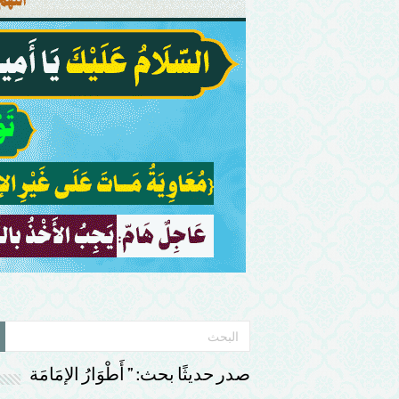
صدر حديثًا بحث: ” أَطْوَارُ الإمَامَة