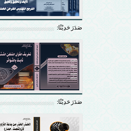
صَدَرَ حَدِيْثًا:
صَدَرَ حَدِيْثًا: