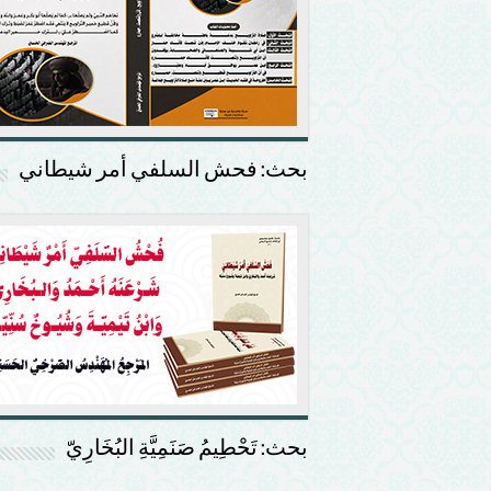
بحث: فحش السلفي أمر شيطاني
بحث: تَحْطِيمُ صَنَمِيَّةِ البُخَارِيّ