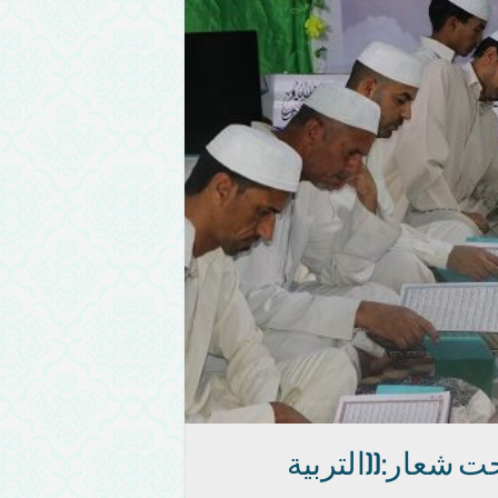
حت شعار:((التربية