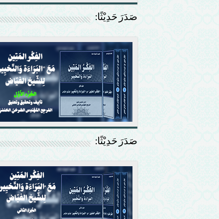
صَدَرَ حَدِيْثًا:
صَدَرَ حَدِيْثًا: