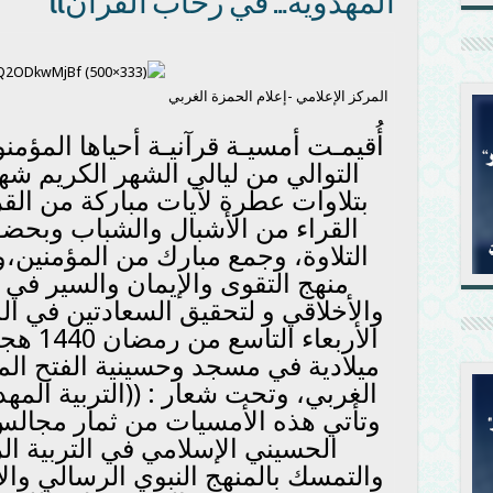
المهدوية… في رحاب القرآن))
المركز الإعلامي -إعلام الحمزة الغربي
أُقيمـت أمسيـة قرآنيـة أحياها المؤم
التوالي من ليالي الشهر الكريم ش
بتلاوات عطرة لآيات مباركة من القر
القراء من الأشبال والشباب وبحضو
التلاوة، وجمع مبارك من المؤمنين،
منهج التقوى والإيمان والسير في
والأخلاقي و لتحقيق السعادتين في الد
ميلادية في مسجد وحسينية الفتح الم
الغربي، وتحت شعار : ((التربية الم
وتأتي هذه الأمسيات من ثمار مجالس
الحسيني الإسلامي في التربية الر
والتمسك بالمنهج النبوي الرسالي والا