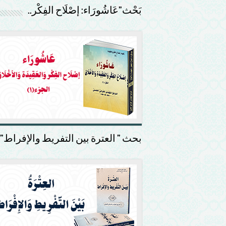
بَحْث”عَاشُورَاء: إصْلَاح الفِكْر..
بحث ” العترة بين التفريط والإفراط”