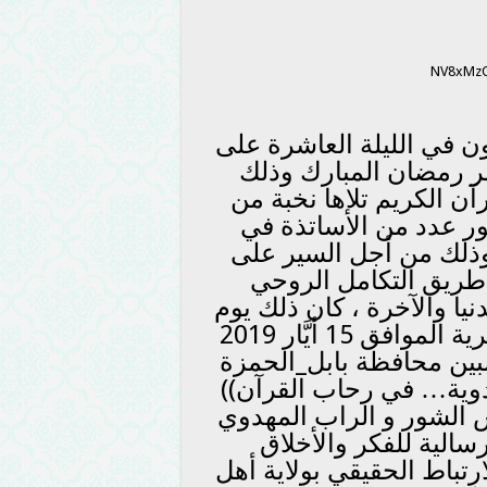
نون في الليلة العاشرة على
هر رمضان المبارك وذلك
آن الكريم تلاها نخبة من
ر عدد من الأساتذة في
وذلك من أجل السير على
 طريق التكامل الروحي
نيا والآخرة ، كان ذلك يوم
الأربعاء التاسع من رمضان 1440 هجرية الموافق 15 أيَّار 2019
بين محافظة بابل_الحمزة
هدوية… في رحاب القرآن))
 الشور و الراب المهدوي
سالية للفكر والأخلاق
رتباط الحقيقي بولاية أهل