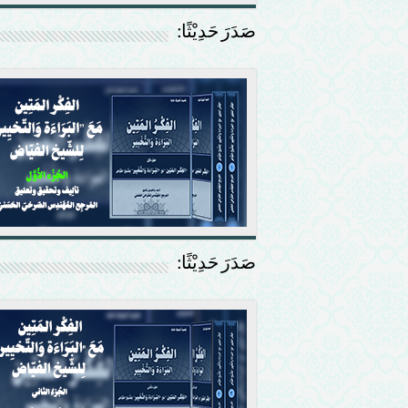
صَدَرَ حَدِيْثًا:
صَدَرَ حَدِيْثًا: