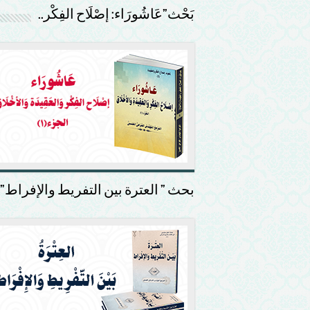
بَحْث”عَاشُورَاء: إصْلَاح الفِكْر..
بحث ” العترة بين التفريط والإفراط”