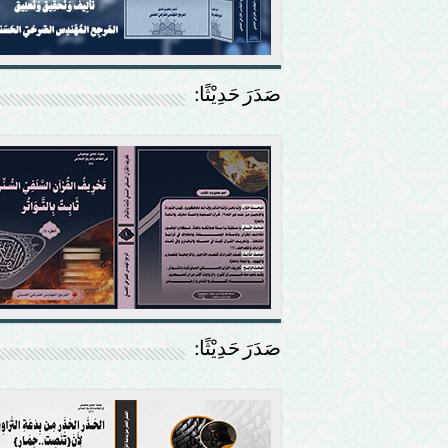
صَدَرَ حَدِيْثًا:
صَدَرَ حَدِيْثًا: