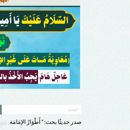
صدر حديثًا بحث: ” أَطْوَارُ الإمَامَة