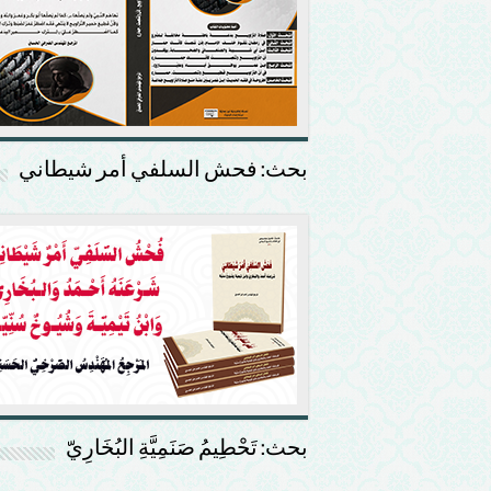
بحث: فحش السلفي أمر شيطاني
بحث: تَحْطِيمُ صَنَمِيَّةِ البُخَارِيّ