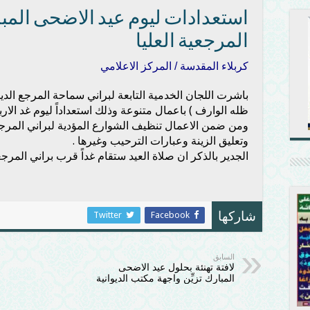
استعدادات ليوم عيد الاضحى المب
المرجعية العليا
كربلاء المقدسة / المركز الاعلامي
باشرت اللجان الخدمية التابعة لبراني سماحة المرجع الد
ظله الوارف ) باعمال متنوعة وذلك استعداداً ليوم غد الا
ومن ضمن الاعمال تنظيف الشوارع المؤدية لبراني المرجعية
وتعليق الزينة وعبارات الترحيب وغيرها .
الجدير بالذكر ان صلاة العيد ستقام غداً قرب براني المرجع
Twitter
Facebook
شاركها
السابق
لافتة تهنئة بحلول عيد الاضحى
المبارك تزيِّن واجهة مكتب الديوانية