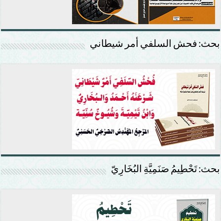
بحث: فحش السلفي أمر شيطاني
بحث: تَحْطِيمُ صَنَمِيَّةِ البُخَارِيّ