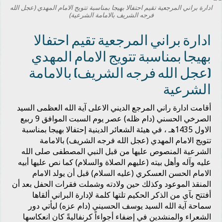
ادارة براني المرجعية تقيم احتفالا بهيجا بمناسبة تتويج الامام المهدي (عجل الله
فرجه الشريف بالامامة الشرعية)
ادارة براني المرجعية تقيم احتفالا
بهيجا بمناسبة تتويج الامام المهدي
(عجل الله فرجه الشريف) بالامامة
الشرعية
أقامت ادارة راني المرجع الديني الاعلى آية الله العظمى السيد
الصرخي الحسني (دام ظله) عصر يوم السبت الموافق 9 ربيع
الاول 1435هـ ، في هيئة الشعائر الدينية إحتفالا بهيجا بمناسبة
تتويج الامام المهدي (عجل الله فرجه الشريف) بالامامة
الشرعية المنصوص عليها من قبل النبي المصطفى صلى الله
عليه وآله وأهل بيته (عليهم الصلاة والسلام) كما نص عليها أبيه
الامام الحسن العسكري (عليه السلام) قبل أن يولد الامام
المنقذ الموعود وكذلك حين ولادته وشملت فقرات الحفل بعد أن
أفتتح بآي من الذكر الحكيم تلتها كلمة لإدارة البراني ألقاها
سماحة آية الله السيد يوسف الحسيني (دام عزه) ليأتي دور
الشعراء والمنشدين في إضفاء أجواءاً كرنفاليةً كان انعكاسها