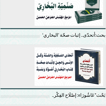
بحث:أتحدّى.. إثبات صحّة ’البخاري‘
بَحْث”عَاشُورَاء: إصْلَاح الفِكْر..