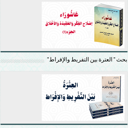
بحث ” العترة بين التفريط والإفراط”