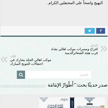
البهيج واضحاً على المحتفلين الكرام .
السابق
افراح ومسرات موكب اهالي بغداد
قرب هيئة الشعائرالدينية
التالي
موكب اهالي الحلة يشارك في
احتفالات التتويج المبارك
صدر حديثًا بحث: ” أَطْوَارُ الإمَامَة