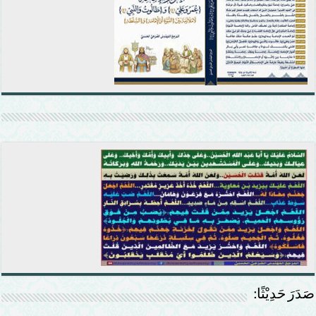
صَدَرَ حَدِيْثًا: