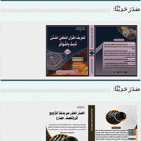
صَدَرَ حَدِيْثًا:
صَدَرَ حَدِيْثًا: