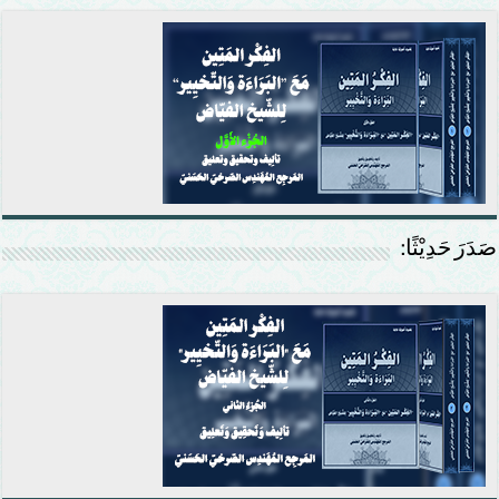
صَدَرَ حَدِيْثًا: