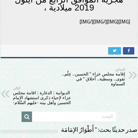
2019 ميلادية ،
[/IMG][/IMG]
[IMG][IMG]
السابق
إقامة مجلس عزاء ” الحسين.. عِلْم..
تقوى.. وسطية.. أخلاق ” في
السماوة
التالي
الديوانية : الدغارة : اقامة مجلس
عزاء لإحياء ذكرى استشهاد الإمام
الحسين وأهل بيته -عليهم السَّلام-
صدر حديثًا بحث: ” أَطْوَارُ الإمَامَة