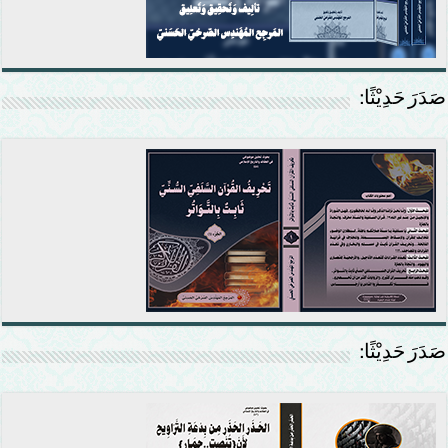
صَدَرَ حَدِيْثًا:
صَدَرَ حَدِيْثًا: