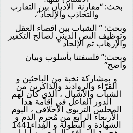
بحث: “مقارنة
الأديان بين التقارب
والتجاذب والإلحاد”،
وبحث: ”
الشباب
بين اقصاء العقل
وتوظيف النص الديني لصالح التكفير
والإرهاب ثم الإلحاد “
وبحث:”
فلسفتنا
بأسلوب وبيان
واضح”
و بمشاركة نخبة من الباحثين و
القرّاء والرواديد والذاكرين من
الشباب والأشبال ، ألذي كان لهم
الدور الفاعل في إقامة هذا
المجلس التربوي الأخلاقي ، اليوم
الأربعاء الرابع من مُحرم الدم و
الشهادة و البطولة و الفِداء1441
هجرية الموافق الرابع من أيلول