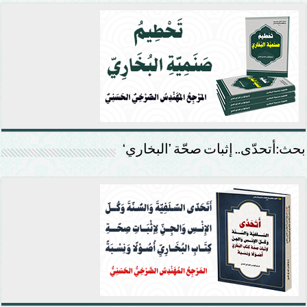
بحث:أتحدّى.. إثبات صحّة ’البخاري‘