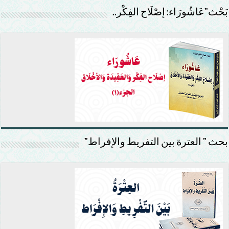
بَحْث”عَاشُورَاء: إصْلَاح الفِكْر..
بحث ” العترة بين التفريط والإفراط”