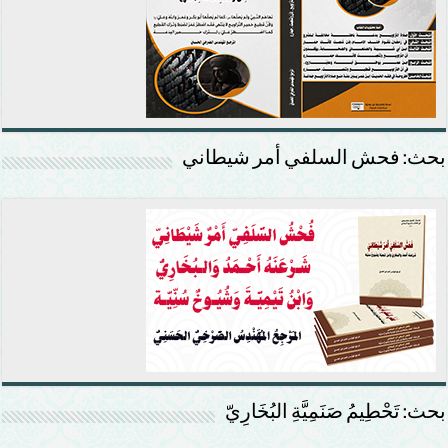
بحث: فحش السلفي أمر شيطاني
بحث: تَحْطِيمُ صَنَمِيَّةِ البُخَارِيّ