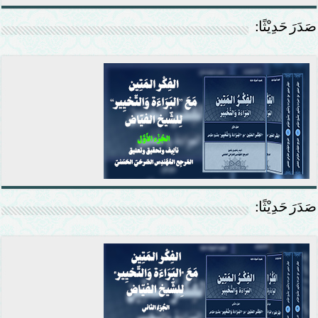
صَدَرَ حَدِيْثًا:
صَدَرَ حَدِيْثًا: