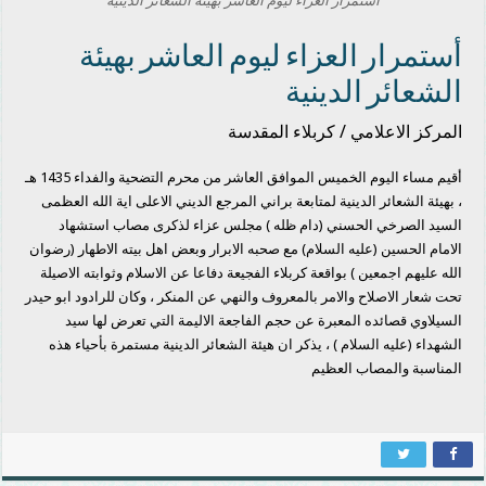
أستمرار العزاء ليوم العاشر بهيئة الشعائر الدينية
أستمرار العزاء ليوم العاشر بهيئة
الشعائر الدينية
المركز الاعلامي / كربلاء المقدسة
أقيم مساء اليوم الخميس الموافق العاشر من محرم التضحية والفداء 1435 هـ
، بهيئة الشعائر الدينية لمتابعة براني المرجع الديني الاعلى اية الله العظمى
السيد الصرخي الحسني (دام ظله ) مجلس عزاء لذكرى مصاب استشهاد
الامام الحسين (عليه السلام) مع صحبه الابرار وبعض اهل بيته الاطهار (رضوان
الله عليهم اجمعين ) بواقعة كربلاء الفجيعة دفاعا عن الاسلام وثوابته الاصيلة
تحت شعار الاصلاح والامر بالمعروف والنهي عن المنكر ، وكان للرادود ابو حيدر
السيلاوي قصائده المعبرة عن حجم الفاجعة الاليمة التي تعرض لها سيد
الشهداء (عليه السلام ) ، يذكر ان هيئة الشعائر الدينية مستمرة بأحياء هذه
المناسبة والمصاب العظيم