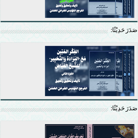
صَدَرَ حَدِيْثًا:
صَدَرَ حَدِيْثًا: