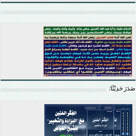
صَدَرَ حَدِيْثًا: