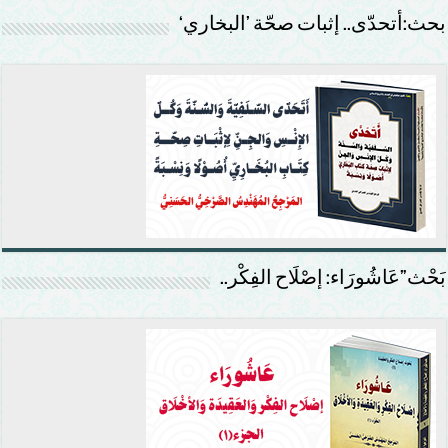
بحث:أتحدّى.. إثبات صحّة ’البخاري‘
بَحْث”عَاشُورَاء: إصْلَاح الفِكْر..