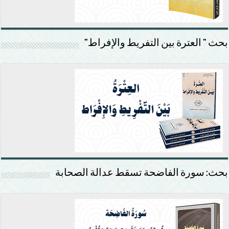
بحث ” العترة بين التفريط والإفراط”
بحث: سورة الفاضحة تسقط عدالة الصحابة