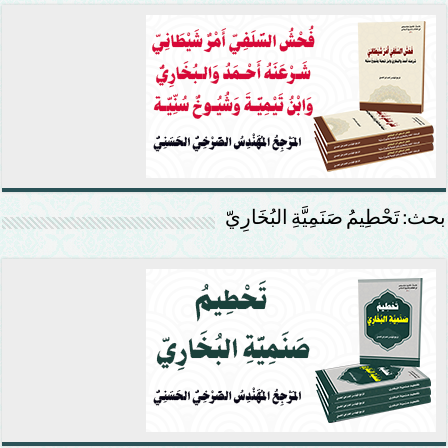
بحث: تَحْطِيمُ صَنَمِيَّةِ البُخَارِيّ