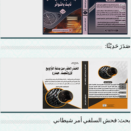
صَدَرَ حَدِيْثًا:
بحث: فحش السلفي أمر شيطاني