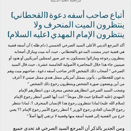
مرجعية العليا الدينية
أتباع صاحب أسفه دعوة (القحطاني)
ينتظرون الميت المنحرف ولا
ينتظرون الإمام المهدي (عليه السلام)
أكد المرجع الديني الأعلى السيد الصرخي الحسني ( دام ظله ) أن أسفه قضية
هي قضية حيدر مشتت المدعو بالقحطاني ، حيث أنه ميت ومازال أصحابه
ينتظرون رجوعه ومازالوا يتمسكون به عبر صور لممثلين أمريكيين أو هنود أو
صينيين جاء هذا خلال المحاضرة الأصولية الخامسة عشرة ، حيث قال السيد
الصرخي ” أصحاب ذلك الشخص الاخر صاحب أسفه دعوة ، صاحبهم ميت وهم
يدعون للقحطاني ، يأتون بممثل أمريكي ممثل هندي ممثل صيني لا أعرف
من أين ويضعون صورة الشخص وينتظرون رجوع ذلك الشخص ”
وشجب السيد الصرخي انتظارهم شخص منحرف دون انتظارهم الإمام
المهدي (عليه السلام) حيث قال موبخاً ” انت أيها الغبي أنتظر رجوع الإمام
(سلام الله عليه) لماذا تنتظرون رجوع هذا الإنسان المنحرف ؟، لماذا تنتظر
رجوع الإنسان العادي رجوع الوزير ؟ أنتظر رجوع الأمير رجوع الإمام ؟؟ يعني
خرج من القضية إلى قضية أسفه منها وقضية لا ترتقي إليها أصلاً ”
ومن الجدير بالذكر أن المرجع السيد الصرخي قد تحدى جميع