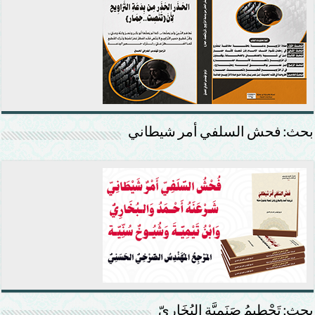
بحث: فحش السلفي أمر شيطاني
بحث: تَحْطِيمُ صَنَمِيَّةِ البُخَارِيّ