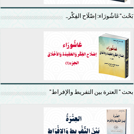
بَحْث”عَاشُورَاء: إصْلَاح الفِكْر..
بحث ” العترة بين التفريط والإفراط”