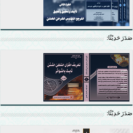
صَدَرَ حَدِيْثًا:
صَدَرَ حَدِيْثًا: