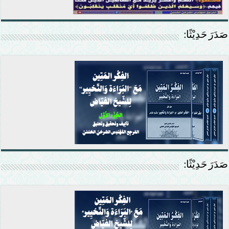
صَدَرَ حَدِيْثًا:
صَدَرَ حَدِيْثًا: