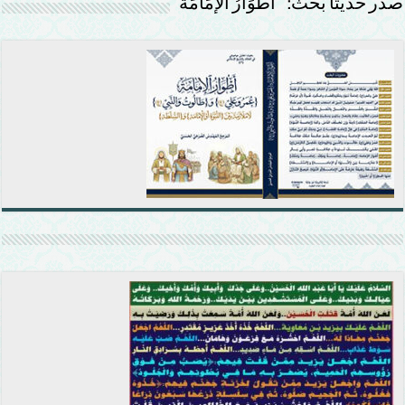
صدر حديثًا بحث: ” أَطْوَارُ الإمَامَة