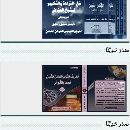
صَدَرَ حَدِيْثًا:
صَدَرَ حَدِيْثًا: