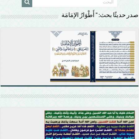
صدر حديثًا بحث: ” أَطْوَارُ الإمَامَة