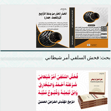
بحث: فحش السلفي أمر شيطاني