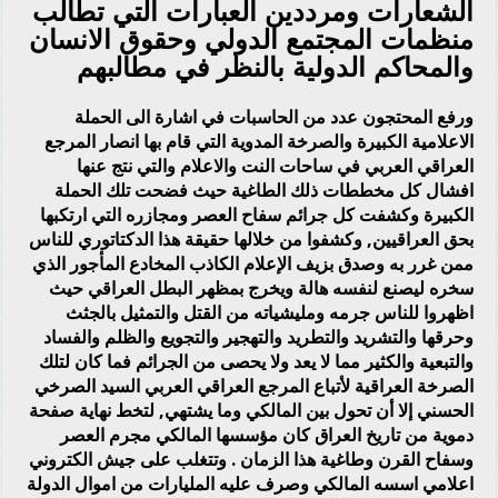
الشعارات ومرددين العبارات التي تطالب
منظمات المجتمع الدولي وحقوق الانسان
والمحاكم الدولية بالنظر في مطالبهم
ورفع المحتجون عدد من الحاسبات في اشارة الى الحملة
الاعلامية الكبيرة والصرخة المدوية التي قام بها انصار المرجع
العراقي العربي في ساحات النت والاعلام والتي نتج عنها
افشال كل مخططات ذلك الطاغية حيث فضحت تلك الحملة
الكبيرة وكشفت كل جرائم سفاح العصر ومجازره التي ارتكبها
بحق العراقيين, وكشفوا من خلالها حقيقة هذا الدكتاتوري للناس
ممن غرر به وصدق بزيف الإعلام الكاذب المخادع المأجور الذي
سخره ليصنع لنفسه هالة ويخرج بمظهر البطل العراقي حيث
اظهروا للناس جرمه ومليشياته من القتل والتمثيل بالجثث
وحرقها والتشريد والتطريد والتهجير والتجويع والظلم والفساد
والتبعية والكثير مما لا يعد ولا يحصى من الجرائم فما كان لتلك
الصرخة العراقية لأتباع المرجع العراقي العربي السيد الصرخي
الحسني إلا أن تحول بين المالكي وما يشتهي, لتخط نهاية صفحة
دموية من تاريخ العراق كان مؤسسها المالكي مجرم العصر
وسفاح القرن وطاغية هذا الزمان . وتتغلب على جيش الكتروني
اعلامي اسسه المالكي وصرف عليه المليارات من اموال الدولة