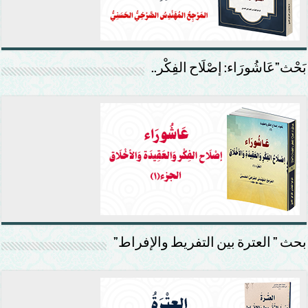
بَحْث”عَاشُورَاء: إصْلَاح الفِكْر..
بحث ” العترة بين التفريط والإفراط”