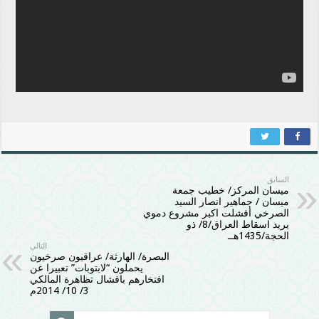
السابق
ميسان المركز/ خطيب جمعة
ميسان / جماهير انصار السيد
الصرخي أفشلت اكبر مشروع دموي
يريد اسقاط العراق/8/ ذو
الحجة/1435هــ
التالي
البصرة/ الهارثة/ عراقيون صرخيون
يحملون “لابتوبات” تعبيرا عن
افتخارهم بافشال تظاهرة المالكي
3/ 10/ 2014م