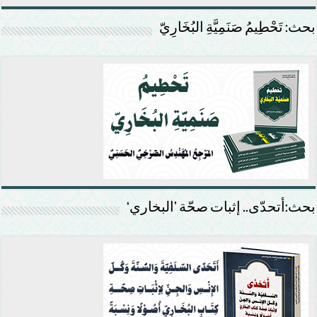
بحث: تَحْطِيمُ صَنَمِيَّةِ البُخَارِيّ
بحث:أتحدّى.. إثبات صحّة ’البخاري‘