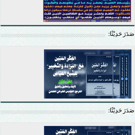
صَدَرَ حَدِيْثًا:
صَدَرَ حَدِيْثًا: