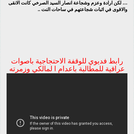
… لكن ارادة وعزم وشجاعة انصار السيد الصرخي كانت الانقى
والاقوى في اثبات شجاعتهم في ساحات النت ..
رابط فديوي للوقفة الاحتجاجية باصوات
عراقية للمطالبة باعدام ا لمالكي وزمرته