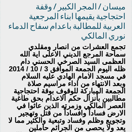
ميسان / المجر الكبير / وقفة
احتجاجية يقيمها ابناء المرجعية
العربية للمطالبة باعدام سفاح الدماء
نوري المالكي
تجمع العشرات من انصار ومقلدي
سماحة المرجع الديني الاعلى اية الله
العظمى السيد الصرخي الحسني دام
ظله اليوم الجمعة الموافق 3 / 10 / 2014
في مسجد الامام الهادي عليه السلام
وبعد الانتهاء من اداء مراسيم صلاة
الجمعة المباركة للوقوف بوقة احتجاجية
مطالبين بأنزال حكم الاعدام بحق طاغية
العصر المالكي وزمرته الذين عاثوا في
الارض فساداً وافساداً من قتل وتهجير
وتجويع وظلم وفساد وتبعية والكثير مما لا
يعد ولا يحصى من الجرائم حاملين